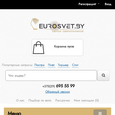
Регистрация
Вход
Корзина пуста
Популярные запросы:
Люстра
Лофт
Торшер
Спот
695 55 99
+375(29)
Обратный звонок
О нас
Подбор по фото
Рассрочка
Мои закладки (0)
Меню