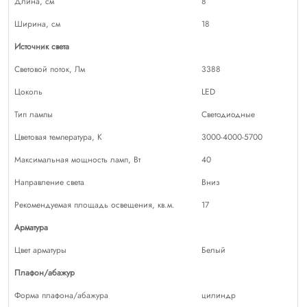
Длина, см
8
Ширина, см
18
Источник света
Световой поток, Лм
3388
Цоколь
LED
Тип лампы
Светодиодные
Цветовая температура, К
3000-4000-5700
Максимальная мощность ламп, Вт
40
Направление света
Вниз
Рекомендуемая площадь освещения, кв.м.
17
Арматура
Цвет арматуры
Белый
Плафон/абажур
Форма плафона/абажура
цилиндр