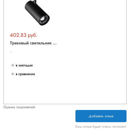
402.83 руб.
Т
рековый светильник Nail 359584
..
в закладки
в сравнение
Оценка покупателей:
Добавить отзыв
Ваш отзыв будет очень полезен!