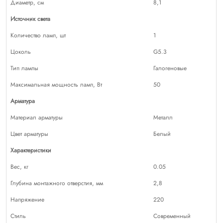
Диаметр, см
8,1
Источник света
Количество ламп, шт
1
Цоколь
G5.3
Тип лампы
Галогеновые
Максимальная мощность ламп, Вт
50
Арматура
Материал арматуры
Металл
Цвет арматуры
Белый
Характеристики
Вес, кг
0.05
Глубина монтажного отверстия, мм
2,8
Напряжение
220
Стиль
Современный