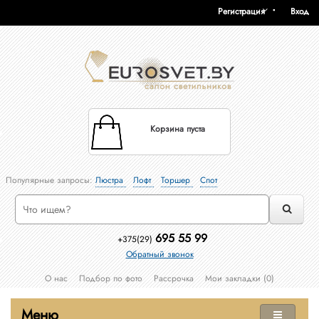
Регистрация
Вход
Корзина пуста
Популярные запросы:
Люстра
Лофт
Торшер
Спот
695 55 99
+375(29)
Обратный звонок
О нас
Подбор по фото
Рассрочка
Мои закладки (0)
Меню