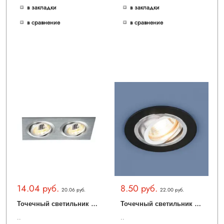
в закладки
в закладки
в сравнение
в сравнение
14.04 руб.
8.50 руб.
20.06 руб.
22.00 руб.
Т
очечный светильник 1011 1011/2 MR16 CH хром
Т
очечный светильник 1061 1061/1 MR16 BK черный
..
..