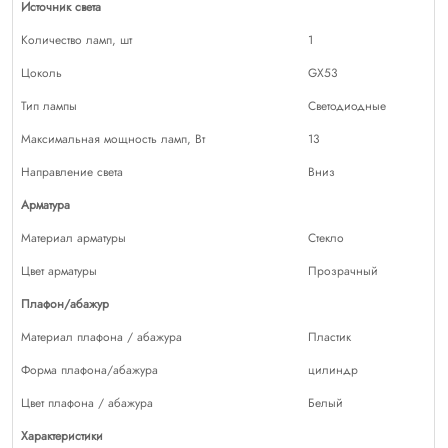
Источник света
Количество ламп, шт
1
Цоколь
GX53
Тип лампы
Светодиодные
Максимальная мощность ламп, Вт
13
Направление света
Вниз
Арматура
Материал арматуры
Стекло
Цвет арматуры
Прозрачный
Плафон/абажур
Материал плафона / абажура
Пластик
Форма плафона/абажура
цилиндр
Цвет плафона / абажура
Белый
Характеристики