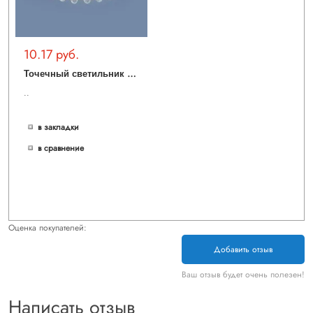
10.17 руб.
Т
очечный светильник 3025 GX53 CL прозрачный
..
в закладки
в сравнение
Оценка покупателей:
Добавить отзыв
Ваш отзыв будет очень полезен!
Написать отзыв