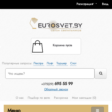
Регистрация
Вход
Корзина пуста
Популярные запросы:
Люстра
Лофт
Торшер
Спот
695 55 99
+375(29)
Обратный звонок
О нас
Подбор по фото
Рассрочка
Мои закладки (0)
Меню