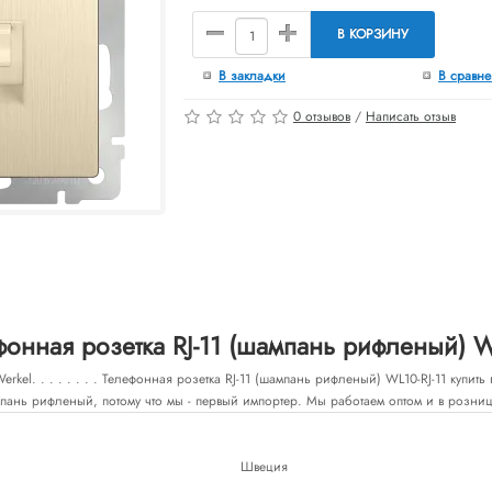
В КОРЗИНУ
В закладки
В сравн
0 отзывов
/
Написать отзыв
онная розетка RJ-11 (шампань рифленый) WL
rkel. . . . . . . . Телефонная розетка RJ-11 (шампань рифленый) WL10-RJ-11 купи
ань рифленый, потому что мы - первый импортер. Мы работаем оптом и в розницу
Швеция