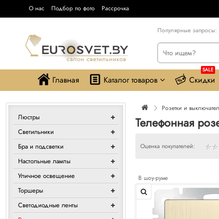
О нас
Подбор по фото
Рассрочка
Популярные запросы:
SALE
Главная
Каталог товаров
Скидки
Розетки и выключате
Люстры
Телефонная розе
Светильники
Бра и подсветки
Оценка покупателей:
Настольные лампы
Уличное освещение
В шоу-руме
Торшеры
Светодиодные ленты