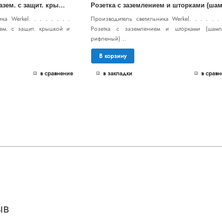
Р
озетка влагозащ. с зазем. с защит. крышкой и шторками (шампань рифленый) WL10-SKGSC-01-IP44
ка Werkel. . . . . . . .
Производитель светильника Werkel. . . . . . 
зем. с защит. крышкой и
Розетка с заземлением и шторками (шамп
рифленый) ..
В корзину
в сравнение
в закладки
в сравн
ыв