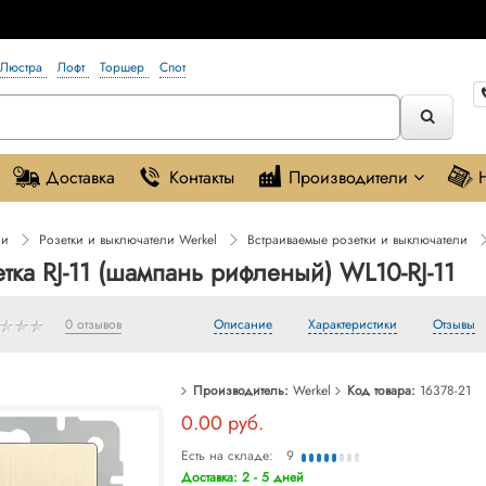
Люстра
Лофт
Торшер
Спот
Доставка
Контакты
Производители
ли
Розетки и выключатели Werkel
Встраиваемые розетки и выключатели
тка RJ-11 (шампань рифленый) WL10-RJ-11
0 отзывов
Описание
Характеристики
Отзывы
Производитель:
Werkel
Код товара:
16378-21
0.00 руб.
Есть на складе:
9
Доставка: 2 - 5 дней