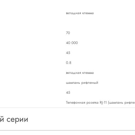
вкладная клемма
70
40 000
45
0.8
вкладная клемма
шампань рифленый
45
Телефонная розетка RJ-11 (шампань рифл
ой серии