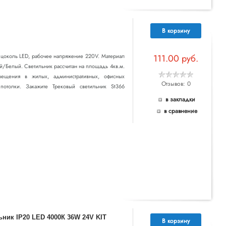
В корзину
т цоколь LED, рабочее напряжение 220V. Материал
111.00 руб.
ый/Белый. Светильник рассчитан на площадь 4кв.м.
вещения в жилых, административных, офисных
Отзывов: 0
отолки. Закажите Трековый светильник St366
в закладки
в сравнение
ник IP20 LED 4000К 36W 24V KIT
В корзину