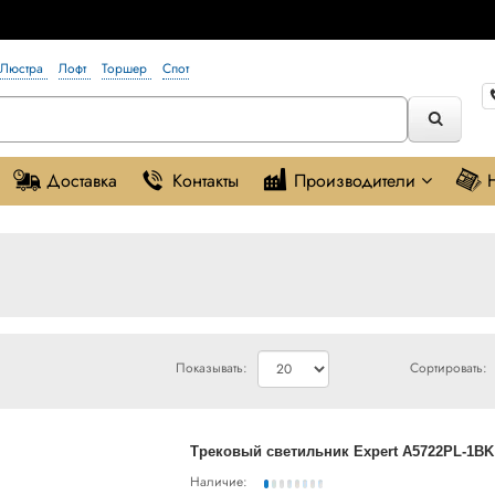
Люстра
Лофт
Торшер
Спот
Доставка
Контакты
Производители
Показывать:
Сортировать:
Трековый светильник Expert A5722PL-1BK
Наличие: