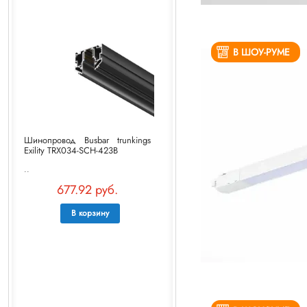
В ШОУ-РУМЕ
Шинопровод Busbar trunkings
Exility TRX034-SCH-423B
..
677.92 руб.
В корзину