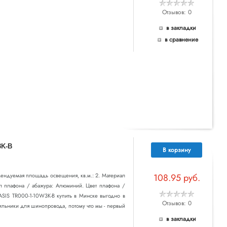
Отзывов: 0
в закладки
в сравнение
3K-B
В корзину
мендуемая площадь освещения, кв.м.: 2. Материал
108.95 руб.
л плафона / абажура: Алюминий. Цвет плафона /
BASIS TR000-1-10W3K-B купить в Минске выгодно в
Отзывов: 0
тильники для шинопровода, потому что мы - первый
в закладки