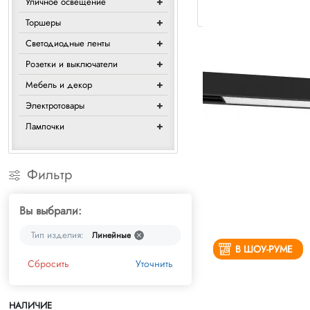
Уличное освещение
Торшеры
Светодиодные ленты
Розетки и выключатели
Мебель и декор
Электротовары
Лампочки
Фильтр
Вы выбрали:
Тип изделия:
Линейные
В ШОУ-РУМЕ
Сбросить
Уточнить
НАЛИЧИЕ