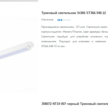
Трековый светильник St366 ST366.548.12
Наличие:
Производитель светильника - ST Luce. Светильник имее
корпуса изделия - Металл/Пластик. Цвет арматуры: Бел
Светильник подойдет для устройства основного ос
помещениях. Подходит для установки в натяжные п
ST366.548.12 по выг..
358072 NT19 007 черный Трековый светиль