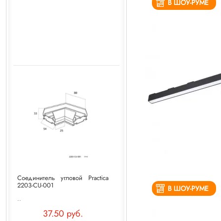
В ШОУ-РУМЕ
Соединитель угловой Practica
2203-CU-001
В ШОУ-РУМЕ
..
37.50 руб.