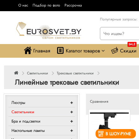
О нас
Подбор по фото
Рассрочка
Популярные запросы:
SALE
Главная
Каталог товаров
Скидки
Светильники
Трековые светильники
Линейные трековые светильники
Сравнения
Люстры
Светильники
Бра и подсветки
Настольные лампы
В ШОУ-РУМЕ