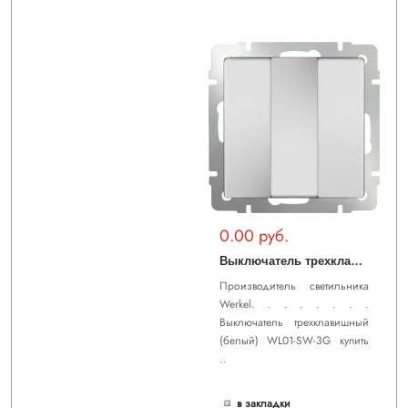
0.00 руб.
В
ыключатель трехклавишный (белый) WL01-SW-3G
Производитель светильника
Werkel. . . . . . . .
Выключатель трехклавишный
(белый) WL01-SW-3G купить
..
в закладки