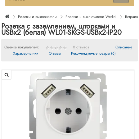
Розетки и выключатели
Розетки и выключатели Werkel
Встраив
Розетка с заземлением, шторками и
USBх2 (белая) WL01-SKGS-USBx2-IP20
Оценка покупателей:
0 отзывов
Описание
Характеристики
Отзывы
Рекомендуемые товары (6)