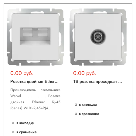
0.00 руб.
0.00 руб.
Р
озетка двойная Ethernet RJ-45 (белая) WL01-RJ45+RJ45
Т
В-розетка проходная (белая) WL01-TV-2W
Производитель светильника
..
Werkel. . . . . . . . Розетка
двойная Ethernet RJ-45
в закладки
(белая) WL01-RJ45+RJ4..
в сравнение
в закладки
в сравнение