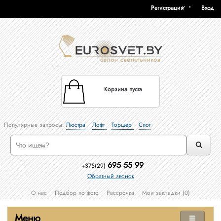
Регистрация
Вход
Корзина пуста
Популярные запросы:
Люстра
Лофт
Торшер
Спот
695 55 99
+375(29)
Обратный звонок
О нас
Подбор по фото
Рассрочка
Мои закладки (0)
Меню