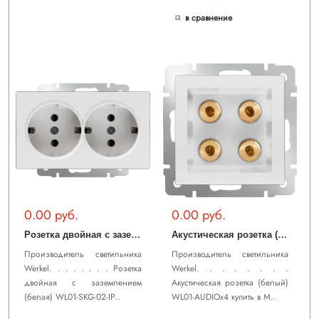
в сравнение
0.00 руб.
0.00 руб.
Р
озетка двойная с заземлением (белая) WL01-SKG-02-IP20
А
кустическая розетка (белый) WL01-AUDIOx4
Производитель светильника
Производитель светильника
Werkel. . . . . . . . Розетка
Werkel. . . . . . . .
двойная с заземлением
Акустическая розетка (белый)
(белая) WL01-SKG-02-IP..
WL01-AUDIOx4 купить в М..