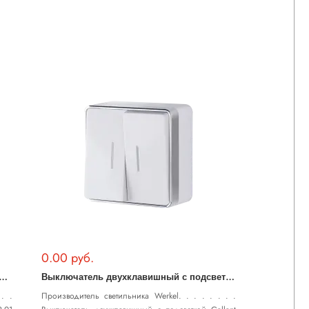
0.00 руб.
Р
а с заземлением Gallant (белая) WL15-02-01
В
ыключатель двухклавишный с подсветкой Gallant (белый) WL15-03-03
. .
Производитель светильника Werkel. . . . . . . .