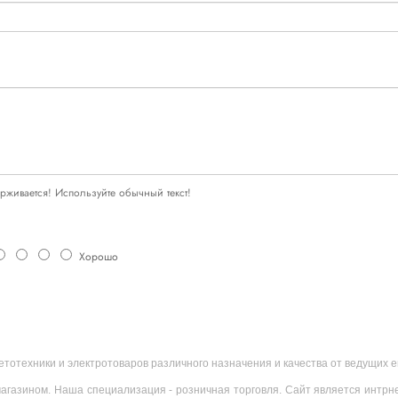
живается! Используйте обычный текст!
Хорошо
ветотехники и электротоваров различного назначения и качества от ведущих
агазином. Наша специализация - розничная торговля. Сайт является интрн