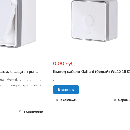
0.00 руб.
Р
озетка влагозащ. с зазем. с защит. крышкой и шторками Gallant (белая) WL15-02-04
Вывод кабеля Gallant (белый) WL15-16-0
ка Werkel. . . . . . . .
..
зем. с защит. крышкой и
В корзину
в закладки
в сравн
в сравнение