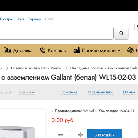
Люстра
Лофт
Торшер
Спот
Доставка
Контакты
Производители
ли
Розетки и выключатели Werkel
Накладные розетки и выключатели Gala
 с заземлением Gallant (белая) WL15-02-03
0 отзывов
Описание
Характеристики
Отзывы
Производитель:
Werkel
Код товара:
16304-21
0.00 руб.
В КОРЗИНУ