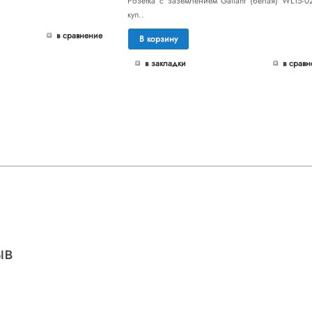
Розетка с заземлением Gallant (белая) WL15-0
куп..
в сравнение
В корзину
в закладки
в сравн
ыв