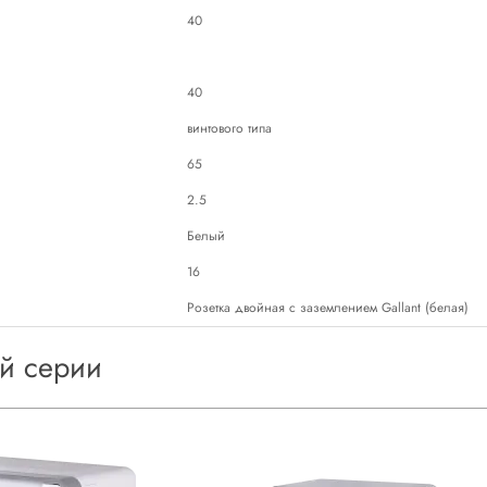
40
40
винтового типа
65
2.5
Белый
16
Розетка двойная с заземлением Gallant (белая)
ой серии