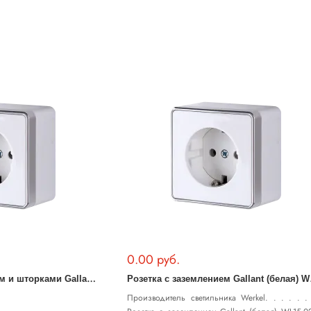
0.00 руб.
Р
озетка с заземлением и шторками Gallant (белая) WL15-02-02
озетк
Производитель светильника Werkel. . . . . . 