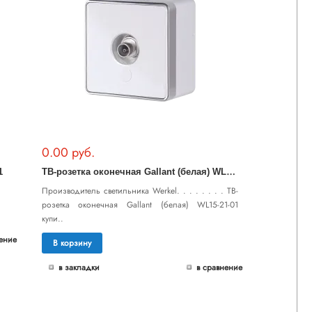
0.00 руб.
Т
В-розетка оконечная Gallant (белая) WL15-21-01
1
Производитель светильника Werkel. . . . . . . . ТВ-
розетка оконечная Gallant (белая) WL15-21-01
купи..
ение
В корзину
в закладки
в сравнение