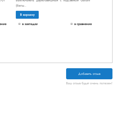
2-01
Выключатель двухклавишный с подсветкой Gallant
(белы..
В корзину
ение
в закладки
в сравнение
Добавить отзыв
Ваш отзыв будет очень полезен!