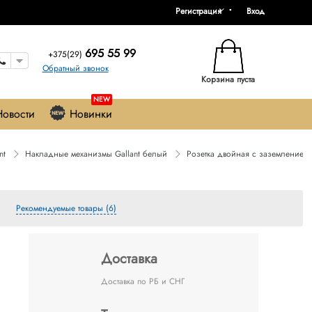
Регистрация
Вход
695 55 99
+375(29)
Обратный звонок
Корзина пуста
NEW
Новости
Новинки
nt
Накладные механизмы Gallant белый
Розетка двойная с заземлением 
Рекомендуемые товары (6)
Доставка
Доставка по РБ и СНГ