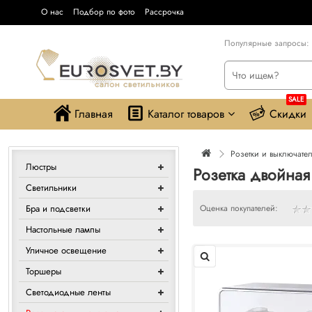
О нас
Подбор по фото
Рассрочка
Популярные запросы:
SALE
Главная
Каталог товаров
Скидки
Розетки и выключате
Люстры
Розетка двойная
Светильники
Бра и подсветки
Оценка покупателей:
Настольные лампы
Уличное освещение
Торшеры
Светодиодные ленты