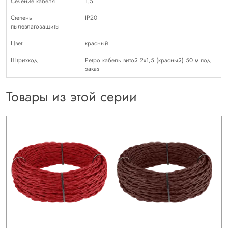
Сечение кабеля
1.5
Степень
IP20
пылевлагозащиты
Цвет
красный
Штрихкод
Ретро кабель витой 2х1,5 (красный) 50 м под
заказ
Товары из этой серии