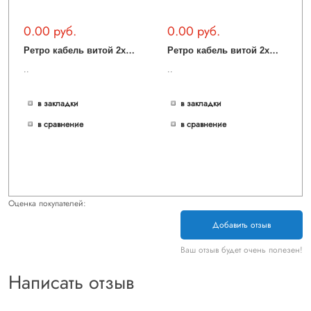
0.00 руб.
0.00 руб.
Р
етро кабель витой 2х1,5 (итальянский орех) Ретро кабель витой 2х1,5 (итальянский орех)
Р
етро кабель витой 2х1,5 (медный) Ретро кабель витой 2х1,5 (медный)
..
..
в закладки
в закладки
в сравнение
в сравнение
Оценка покупателей:
Добавить отзыв
Ваш отзыв будет очень полезен!
Написать отзыв