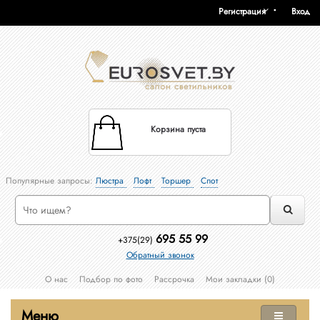
Регистрация
Вход
Корзина пуста
Популярные запросы:
Люстра
Лофт
Торшер
Спот
695 55 99
+375(29)
Обратный звонок
О нас
Подбор по фото
Рассрочка
Мои закладки (0)
Меню