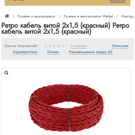
Розетки и выключатели
Розетки и выключатели Werkel
Накладн
Ретро кабель витой 2х1,5 (красный) Ретро
кабель витой 2х1,5 (красный)
Оценка покупателей:
0 отзывов
Описание
Характеристики
Отзывы
Рекомендуемые товары (6)