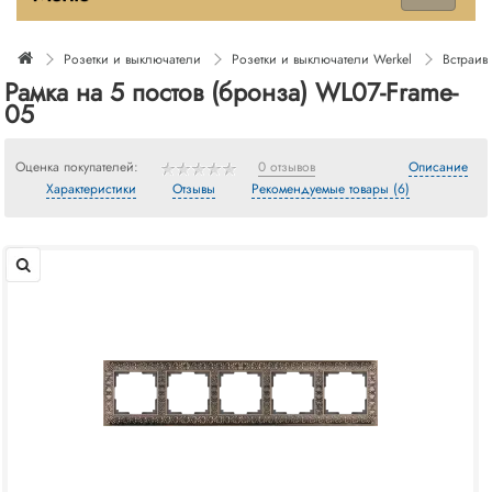
Розетки и выключатели
Розетки и выключатели Werkel
Встраив
Рамка на 5 постов (бронза) WL07-Frame-
05
Оценка покупателей:
0 отзывов
Описание
Характеристики
Отзывы
Рекомендуемые товары (6)