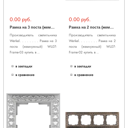
0.00 руб.
0.00 руб.
Р
амка на 3 поста (жемчужный) WL07-Frame-03
Р
амка на 2 поста (жемчужный) WL07-Frame-02
Производитель светильника
Производитель светильника
Werkel. . . . . . . . Рамка на 3
Werkel. . . . . . . . Рамка на 2
поста (жемчужный) WL07-
поста (жемчужный) WL07-
Frame-03 купить в ..
Frame-02 купить в ..
в закладки
в закладки
в сравнение
в сравнение