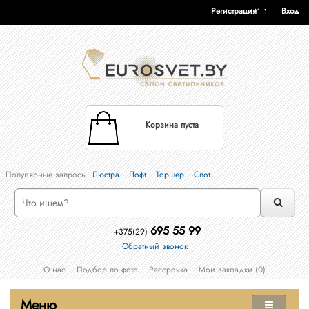
Регистрация
Вход
Корзина пуста
Популярные запросы:
Люстра
Лофт
Торшер
Спот
695 55 99
+375(29)
Обратный звонок
О нас
Подбор по фото
Рассрочка
Мои закладки (0)
Меню