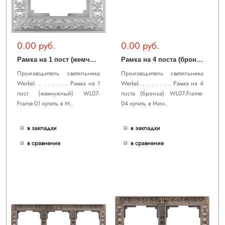
0.00 руб.
0.00 руб.
Р
амка на 1 пост (жемчужный) WL07-Frame-01
Р
амка на 4 поста (бронза) WL07-Frame-04
Производитель светильника
Производитель светильника
Werkel. . . . . . . . Рамка на 1
Werkel. . . . . . . . Рамка на 4
пост (жемчужный) WL07-
поста (бронза) WL07-Frame-
Frame-01 купить в М..
04 купить в Мин..
в закладки
в закладки
в сравнение
в сравнение