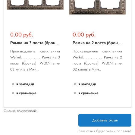
0.00 руб.
0.00 руб.
Р
амка на 3 поста (бронза) WL07-Frame-03
Р
амка на 2 поста (бронза) WL07-Frame-02
Производитель светильника
Производитель светильника
Werkel. . . . . . . . Рамка на 3
Werkel. . . . . . . . Рамка на 2
поста (бронза) WL07-Frame-
поста (бронза) WL07-Frame-
03 купить в Мин..
02 купить в Мин..
в закладки
в закладки
в сравнение
в сравнение
Оценка покупателей:
Добавить отзыв
Ваш отзыв будет очень полезен!