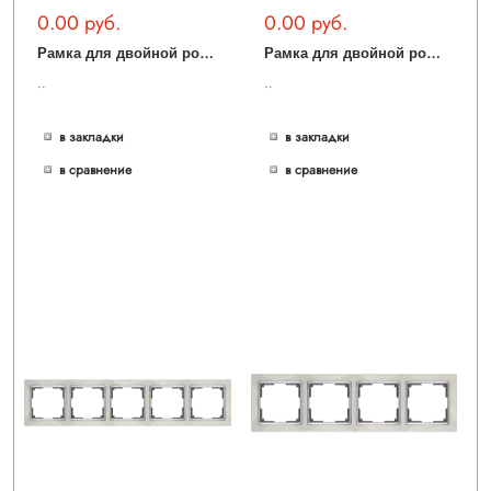
0.00 руб.
0.00 руб.
Р
амка для двойной розетки (слоновая кость) WL03-Frame-01-DBL-ivory
Р
амка для двойной розетки (белый) WL03-Frame-01-DBL-white
..
..
в закладки
в закладки
в сравнение
в сравнение