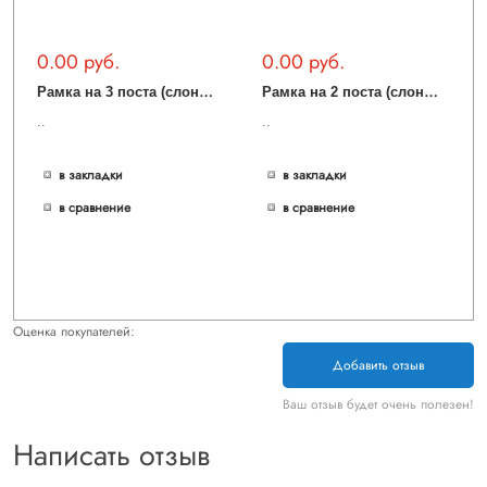
0.00 руб.
0.00 руб.
Р
амка на 3 поста (слоновая кость) WL03-Frame-03-ivory
Р
амка на 2 поста (слоновая кость) WL03-Frame-02-ivory
..
..
в закладки
в закладки
в сравнение
в сравнение
Оценка покупателей:
Добавить отзыв
Ваш отзыв будет очень полезен!
Написать отзыв