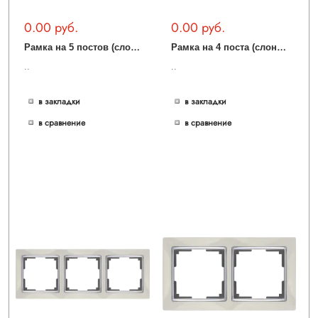
0.00 руб.
0.00 руб.
Р
амка на 5 постов (слоновая кость) WL03-Frame-05-ivory
Р
амка на 4 поста (слоновая кость) WL03-Frame-04-ivory
..
..
в закладки
в закладки
в сравнение
в сравнение