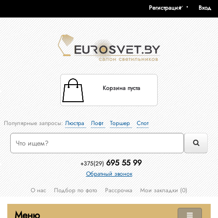
Регистрация
Вход
Корзина пуста
Популярные запросы:
Люстра
Лофт
Торшер
Спот
695 55 99
+375(29)
Обратный звонок
О нас
Подбор по фото
Рассрочка
Мои закладки (0)
Меню