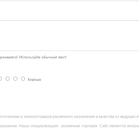
живается! Используйте обычный текст!
Хорошо
ветотехники и электротоваров различного назначения и качества от ведущих
агазином. Наша специализация - розничная торговля. Сайт является интрн