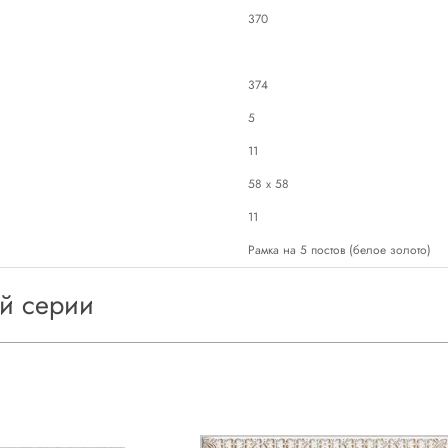
370
374
5
11
58 х 58
11
Рамка на 5 постов (белое золото)
ой серии