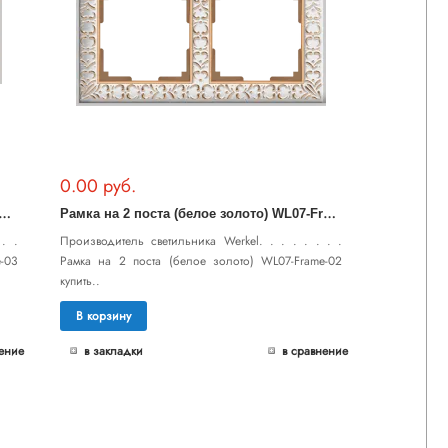
0.00 руб.
Р
на 3 поста (белое золото) WL07-Frame-03
Р
амка на 2 поста (белое золото) WL07-Frame-02
. .
Производитель светильника Werkel. . . . . . . .
-03
Рамка на 2 поста (белое золото) WL07-Frame-02
купить..
В корзину
ение
в закладки
в сравнение