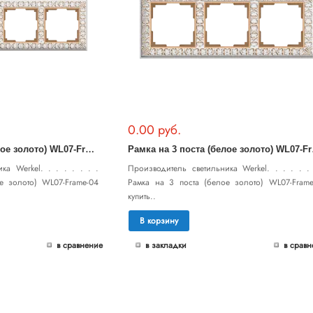
0.00 руб.
Р
амка на 4 поста (белое золото) WL07-Frame-04
амка 
ка Werkel. . . . . . . .
Производитель светильника Werkel. . . . . . 
е золото) WL07-Frame-04
Рамка на 3 поста (белое золото) WL07-Frame
купить..
В корзину
в сравнение
в закладки
в сравн