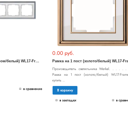
0.00 руб.
Р
амка на 5 постов (хром/белый) WL17-Frame-05
Производитель светильника Werkel. . . . . . 
Рамка на 1 пост (золото/белый) WL17-Frame
купить ..
в сравнение
В корзину
в закладки
в сравн