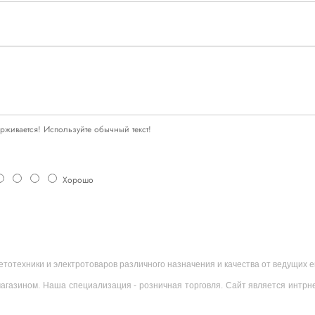
живается! Используйте обычный текст!
Хорошо
ветотехники и электротоваров различного назначения и качества от ведущих
агазином. Наша специализация - розничная торговля. Сайт является интрн