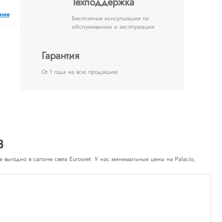
Техподдержка
ение
Бесплатные консультации по
обслуживанию и эксплуатации
Гарантия
От 1 года на всю продукцию
3
ке выгодно в салоне света Eurosvet. У нас минимальные цены на Palacio,