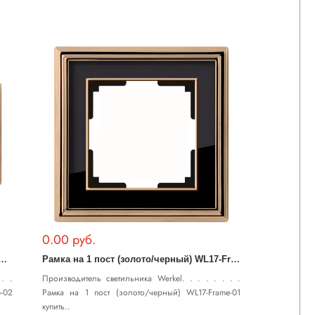
0.00 руб.
Р
 поста (золото/черный) WL17-Frame-02
Р
амка на 1 пост (золото/черный) WL17-Frame-01
. .
Производитель светильника Werkel. . . . . . . .
-02
Рамка на 1 пост (золото/черный) WL17-Frame-01
купить..