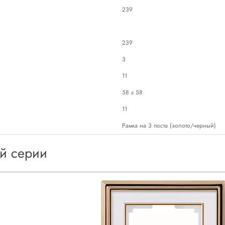
239
239
3
11
58 х 58
11
Рамка на 3 поста (золото/черный)
ой серии