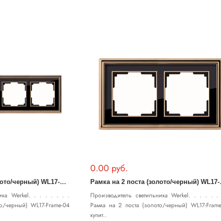
0.00 руб.
Р
амка на 4 поста (золото/черный) WL17-Frame-04
амка на 2
ка Werkel. . . . . . . .
Производитель светильника Werkel. . . . . . 
то/черный) WL17-Frame-04
Рамка на 2 поста (золото/черный) WL17-Frame
купит..