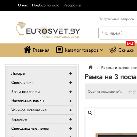
О нас
Подбор по фото
Рассрочка
Популярные запросы:
SALE
Главная
Каталог товаров
Скидки
Розетки и выключате
Люстры
Рамка на 3 пост
Светильники
Бра и подсветки
Оценка покупателей:
Настольные лампы
Уличное освещение
Торшеры
Светодиодные ленты