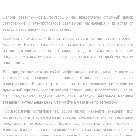
Салоны светильников Eurosvet.by. У нас представлен огромный выбор
светотехники и электротоваров различного назначения и качества от
ведущих европейских производителей.
Уважаемые покупатели! Данный интернет-сайт
не является
интернет-
магазином. Наша специализация - розничная торговля. Сайт является
интрнет-каталогом нашей розницы, что дает возможность нашим
покупателям ознакомиться со всем ассортиментом, который мы можем
предложить.
Вся
представленная на сайте информация
, касающаяся технических
характеристик, наличия на складе, стоимости товаров, носит
информационный характер и ни при каких условиях
не является
публичной офертой
, определяемой положениями в соответствии со ст.
407 Гражданского Кодекса Республики Беларусь.
Реальное наличие
товаров и актуальные цены уточняйте а магазине по телефону.
Производители оставляют за собой право изменять внешний вид,
характеристики и комплектацию товара, предварительно не уведомляя
продавцов и потребителей. Просим вас отнестись с пониманием к
данному факту и заранее приносим извинения за возможные неточности
в описании и фотографиях товара. Будем благодарны вам за сообщение