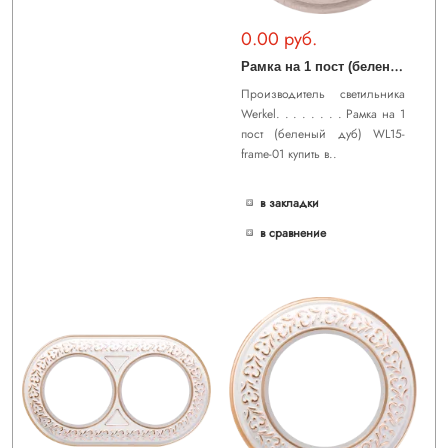
0.00 руб.
Р
амка на 1 пост (беленый дуб) WL15-frame-01
Производитель светильника
Werkel. . . . . . . . Рамка на 1
пост (беленый дуб) WL15-
frame-01 купить в..
в закладки
в сравнение