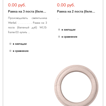
0.00 руб.
0.00 руб.
Р
амка на 3 поста (беленый дуб) WL15-frame-03
Р
амка на 2 поста (беленый дуб) WL15-frame-02
Производитель светильника
..
Werkel. . . . . . . . Рамка на 3
поста (беленый дуб) WL15-
в закладки
frame-03 купить ..
в сравнение
в закладки
в сравнение