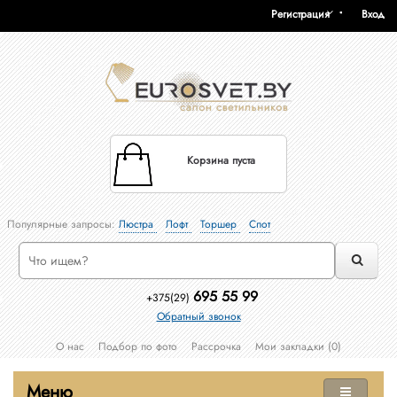
Регистрация
Вход
Корзина пуста
Популярные запросы:
Люстра
Лофт
Торшер
Спот
695 55 99
+375(29)
Обратный звонок
О нас
Подбор по фото
Рассрочка
Мои закладки (0)
Меню