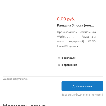
0.00 руб.
Р
амка на 3 поста (жемчужный) WL70-frame-03
Производитель светильника
Werkel. . . . . . . . Рамка на 3
поста (жемчужный) WL70-
frame-03 купить в ..
в закладки
в сравнение
Оценка покупателей:
Добавить отзыв
Ваш отзыв будет очень полезен!
Написать отзыв