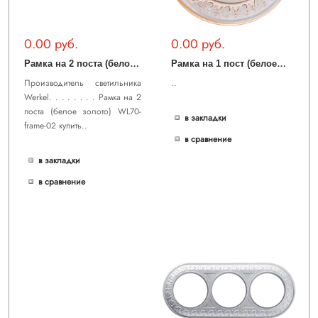
0.00 руб.
0.00 руб.
Р
амка на 2 поста (белое золото) WL70-frame-02
Р
амка на 1 пост (белое золото) WL70-frame-01
Производитель светильника
..
Werkel. . . . . . . . Рамка на 2
поста (белое золото) WL70-
в закладки
frame-02 купить..
в сравнение
в закладки
в сравнение