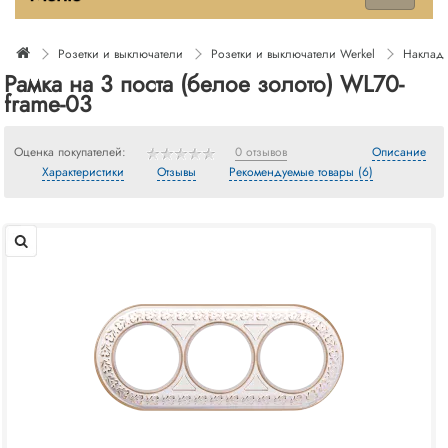
Розетки и выключатели
Розетки и выключатели Werkel
Накладн
Рамка на 3 поста (белое золото) WL70-
frame-03
Оценка покупателей:
0 отзывов
Описание
Характеристики
Отзывы
Рекомендуемые товары (6)