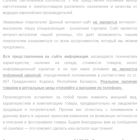
Салоны светильников Eurosvet.by. У нас представлен огромный выбор
светотехники и электротоваров различного назначения и качества от
ведущих европейских производителей.
Уважаемые покупатели! Данный интернет-сайт
не является
интернет-
магазином. Наша специализация - розничная торговля. Сайт является
интрнет-каталогом нашей розницы, что дает возможность нашим
покупателям ознакомиться со всем ассортиментом, который мы можем
предложить.
Вся
представленная на сайте информация
, касающаяся технических
характеристик, наличия на складе, стоимости товаров, носит
информационный характер и ни при каких условиях
не является
публичной офертой
, определяемой положениями в соответствии со ст.
407 Гражданского Кодекса Республики Беларусь.
Реальное наличие
товаров и актуальные цены уточняйте а магазине по телефону.
Производители оставляют за собой право изменять внешний вид,
характеристики и комплектацию товара, предварительно не уведомляя
продавцов и потребителей. Просим вас отнестись с пониманием к
данному факту и заранее приносим извинения за возможные неточности
в описании и фотографиях товара. Будем благодарны вам за сообщение
об ошибках — это поможет сделать наш каталог еще точнее!