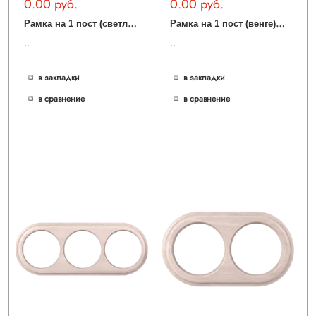
0.00 руб.
0.00 руб.
Р
амка на 1 пост (светлый бук) WL20-frame-01
Р
амка на 1 пост (венге) WL20-frame-01
..
..
в закладки
в закладки
в сравнение
в сравнение