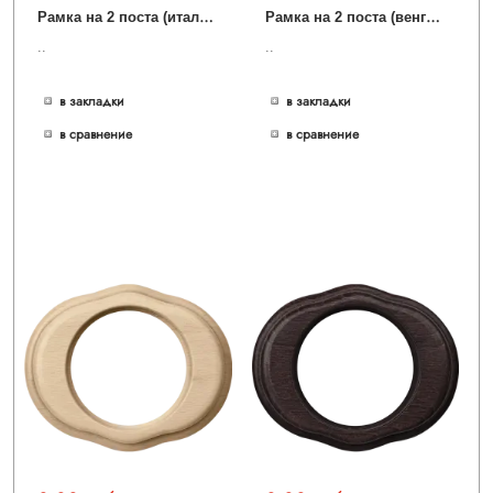
Р
амка на 2 поста (итальянский орех) WL20-frame-02
Р
амка на 2 поста (венге) WL20-frame-02
..
..
в закладки
в закладки
в сравнение
в сравнение