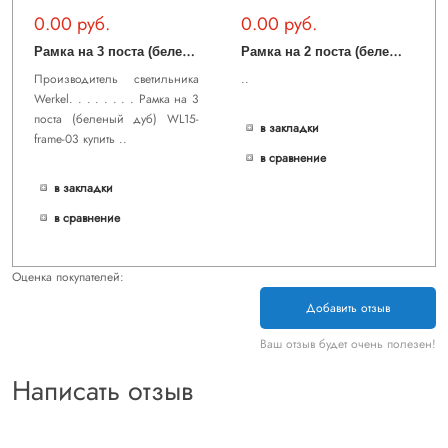
0.00 руб.
0.00 руб.
Р
амка на 3 поста (беленый дуб) WL15-frame-03
Р
амка на 2 поста (беленый дуб) WL15-frame-02
Производитель светильника
..
Werkel. . . . . . . . Рамка на 3
поста (беленый дуб) WL15-
в закладки
frame-03 купить ..
в сравнение
в закладки
в сравнение
Оценка покупателей:
Добавить отзыв
Ваш отзыв будет очень полезен!
Написать отзыв