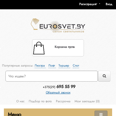
Регистрация
Вход
Корзина пуста
Популярные запросы:
Люстра
Лофт
Торшер
Спот
695 55 99
+375(29)
Обратный звонок
О нас
Подбор по фото
Рассрочка
Мои закладки (0)
Меню