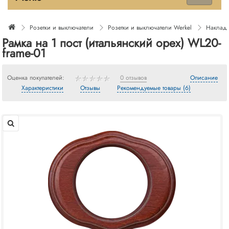
Розетки и выключатели
Розетки и выключатели Werkel
Накладн
Рамка на 1 пост (итальянский орех) WL20-
frame-01
Оценка покупателей:
0 отзывов
Описание
Характеристики
Отзывы
Рекомендуемые товары (6)