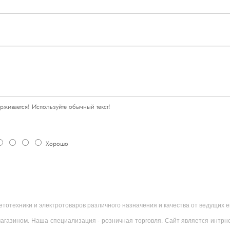
живается! Используйте обычный текст!
Хорошо
ветотехники и электротоваров различного назначения и качества от ведущих
агазином. Наша специализация - розничная торговля. Сайт является интрн