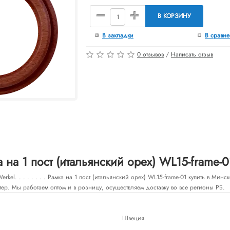
В КОРЗИНУ
В закладки
В сравн
0 отзывов
/
Написать отзыв
на 1 пост (итальянский орех) WL15-frame-0
kel. . . . . . . . Рамка на 1 пост (итальянский орех) WL15-frame-01 купить в Ми
тер. Мы работаем оптом и в розницу, осуществляем доставку во все регионы РБ.
Швеция