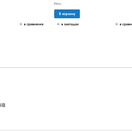
Мин..
В корзину
в сравнение
в закладки
в сравн
ыв