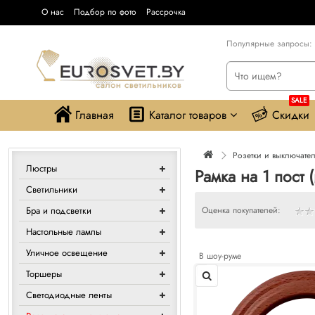
О нас
Подбор по фото
Рассрочка
Популярные запросы:
SALE
Главная
Каталог товаров
Скидки
Розетки и выключате
Люстры
Рамка на 1 пост 
Светильники
Бра и подсветки
Оценка покупателей:
Настольные лампы
Уличное освещение
В шоу-руме
Торшеры
Светодиодные ленты