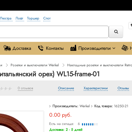
Люстра
Лофт
Торшер
Спот
Доставка
Контакты
Производители
ли
Розетки и выключатели Werkel
Накладные розетки и выключатели Retr
(итальянский орех) WL15-frame-01
0 отзывов
Описание
Характеристики
Отзывы
Производитель:
Werkel
Код товара:
16250-21
0.00 руб.
Есть на складе:
6
Доставка: 2 - 5 дней