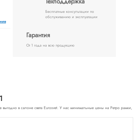
Техподдержка
Бесплатные консультации по
обслуживанию и эксплуатации
ение
Гарантия
От 1 года на всю продукцию
1
нске выгодно в салоне света Eurosvet. У нас минимальные цены на Ретро рамки,