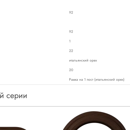
92
92
1
22
итальянский орех
20
Рамка на 1 пост (итальянский орех)
ой серии