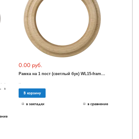
0.00 руб.
Р
амка на 1 пост (светлый бук) WL15-frame-01
. .
..
ь в
В корзину
в закладки
в сравнение
ение