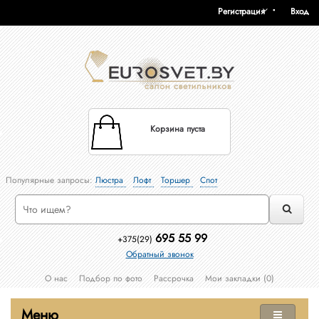
Регистрация
Вход
Корзина пуста
Популярные запросы:
Люстра
Лофт
Торшер
Спот
695 55 99
+375(29)
Обратный звонок
О нас
Подбор по фото
Рассрочка
Мои закладки (0)
Меню