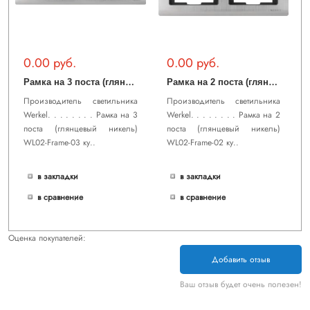
0.00 руб.
0.00 руб.
Р
амка на 3 поста (глянцевый никель) WL02-Frame-03
Р
амка на 2 поста (глянцевый никель) WL02-Frame-02
Производитель светильника
Производитель светильника
Werkel. . . . . . . . Рамка на 3
Werkel. . . . . . . . Рамка на 2
поста (глянцевый никель)
поста (глянцевый никель)
WL02-Frame-03 ку..
WL02-Frame-02 ку..
в закладки
в закладки
в сравнение
в сравнение
Оценка покупателей:
Добавить отзыв
Ваш отзыв будет очень полезен!