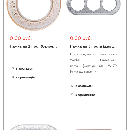
0.00 руб.
0.00 руб.
Р
амка на 1 пост (белое золото) WL70-frame-01
Р
амка на 3 поста (жемчужный) WL70-frame-03
..
Производитель светильника
Werkel. . . . . . . . Рамка на 3
поста (жемчужный) WL70-
в закладки
frame-03 купить в ..
в сравнение
в закладки
в сравнение