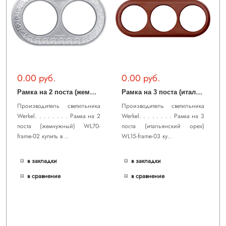
0.00 руб.
0.00 руб.
Р
амка на 2 поста (жемчужный) WL70-frame-02
Р
амка на 3 поста (итальянский орех) WL15-frame-03
Производитель светильника
Производитель светильника
Werkel. . . . . . . . Рамка на 2
Werkel. . . . . . . . Рамка на 3
поста (жемчужный) WL70-
поста (итальянский орех)
frame-02 купить в ..
WL15-frame-03 ку..
в закладки
в закладки
в сравнение
в сравнение