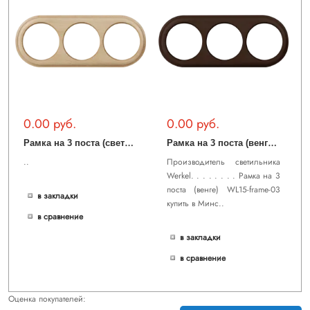
0.00 руб.
0.00 руб.
Р
амка на 3 поста (светлый бук) WL15-frame-03
Р
амка на 3 поста (венге) WL15-frame-03
..
Производитель светильника
Werkel. . . . . . . . Рамка на 3
поста (венге) WL15-frame-03
в закладки
купить в Минс..
в сравнение
в закладки
в сравнение
Оценка покупателей: