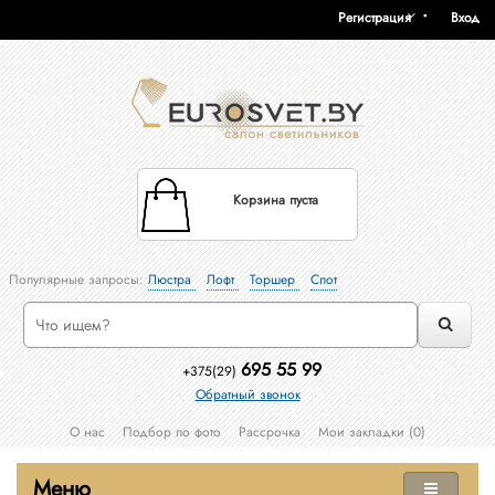
Регистрация
Вход
Корзина пуста
Популярные запросы:
Люстра
Лофт
Торшер
Спот
695 55 99
+375(29)
Обратный звонок
О нас
Подбор по фото
Рассрочка
Мои закладки (0)
Меню