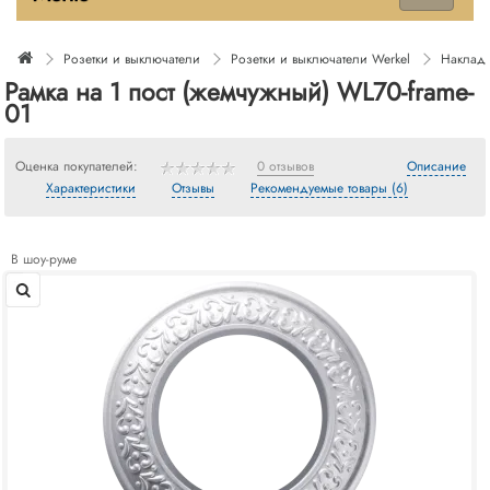
Розетки и выключатели
Розетки и выключатели Werkel
Накладн
Рамка на 1 пост (жемчужный) WL70-frame-
01
Оценка покупателей:
0 отзывов
Описание
Характеристики
Отзывы
Рекомендуемые товары (6)
В шоу-руме