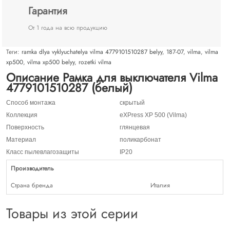
Гарантия
От 1 года на всю продукцию
Теги:
ramka dlya vyklyuchatelya vilma 4779101510287 belyy
,
187-07
,
vilma
,
vilma
xp500
,
vilma xp500 belyy
,
rozetki vilma
Описание Рамка для выключателя Vilma
4779101510287 (белый)
Способ монтажа
скрытый
Коллекция
eXPress XP 500 (Vilma)
Поверхность
глянцевая
Материал
поликарбонат
Класс пылевлагозащиты
IP20
Производитель
Страна бренда
Италия
Товары из этой серии