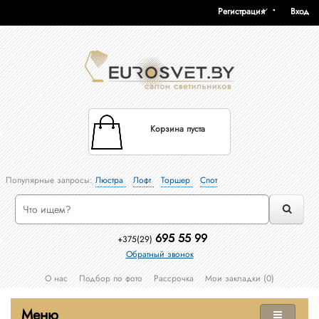
Регистрация
Вход
Корзина пуста
Популярные запросы:
Люстра
Лофт
Торшер
Спот
695 55 99
+375(29)
Обратный звонок
О нас
Подбор по фото
Рассрочка
Мои закладки (0)
Меню