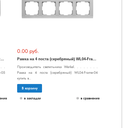
0.00 руб.
Р
амка на 5 постов (серебряный) WL04-Frame-05
Р
амка на 4 поста (серебряный) WL04-Frame-04
. .
Производитель светильника Werkel. . . . . . . .
-05
Рамка на 4 поста (серебряный) WL04-Frame-04
купить в..
В корзину
ение
в закладки
в сравнение