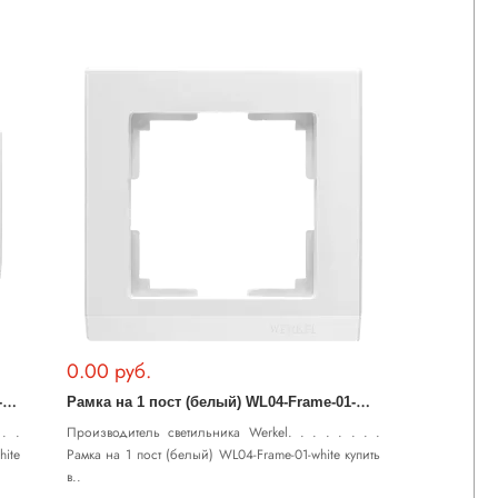
0.00 руб.
Р
амка на 2 поста (белый) WL04-Frame-02-white
Р
амка на 1 пост (белый) WL04-Frame-01-white
. .
Производитель светильника Werkel. . . . . . . .
ite
Рамка на 1 пост (белый) WL04-Frame-01-white купить
в..