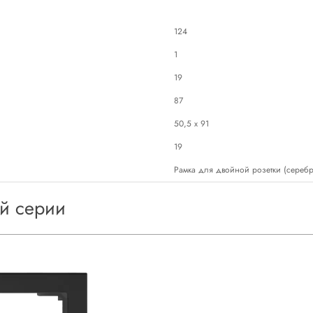
124
1
19
87
50,5 х 91
19
Рамка для двойной розетки (сереб
ой серии