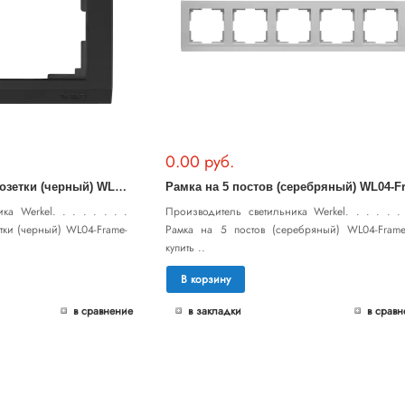
0.00 руб.
Р
амка для двойной розетки (черный) WL04-Frame-01-DBL-black
ка Werkel. . . . . . . .
Производитель светильника Werkel. . . . . . 
тки (черный) WL04-Frame-
Рамка на 5 постов (серебряный) WL04-Frame
купить ..
В корзину
в сравнение
в закладки
в сравн