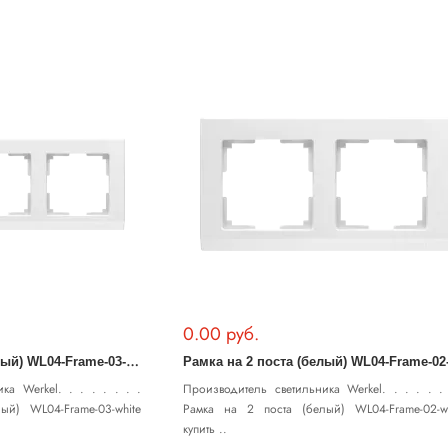
0.00 руб.
Р
амка на 3 поста (белый) WL04-Frame-03-white
ка Werkel. . . . . . . .
Производитель светильника Werkel. . . . . . 
ый) WL04-Frame-03-white
Рамка на 2 поста (белый) WL04-Frame-02-wh
купить ..