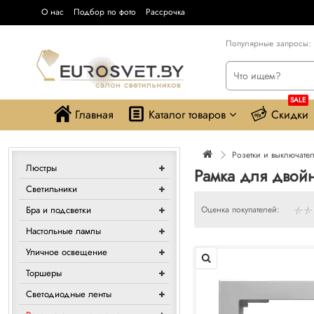
О нас
Подбор по фото
Рассрочка
Популярные запросы:
SALE
Главная
Каталог товаров
Скидки
Розетки и выключате
Люстры
Рамка для двой
Светильники
Бра и подсветки
Оценка покупателей:
Настольные лампы
Уличное освещение
Торшеры
Светодиодные ленты