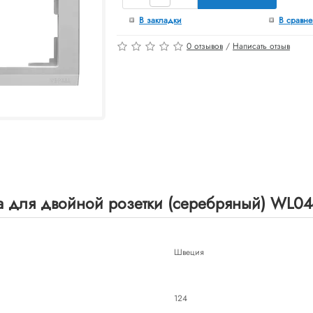
В закладки
В сравн
0 отзывов
/
Написать отзыв
 для двойной розетки (серебряный) WL04-
Швеция
124