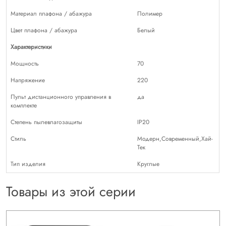
Материал плафона / абажура
Полимер
Цвет плафона / абажура
Белый
Характеристики
Мощность
70
Напряжение
220
Пульт дистанционного управления в
да
комплекте
Степень пылевлагозащиты
IP20
Стиль
Модерн,Современный,Хай-
Тек
Тип изделия
Круглые
Товары из этой серии