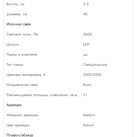
Высота, см
5.5
Диаметр, см
40
Источник света
Световой поток, Лм
5600
Цоколь
LED
Лампы в комплекте
да
Тип лампы
Светодиодные
Цветовая температура, К
3000-5500
Направление света
Вниз
Рекомендуемая площадь освещения, кв.м.
21
Арматура
Материал арматуры
Металл
Цвет арматуры
Белый
Плафон/абажур