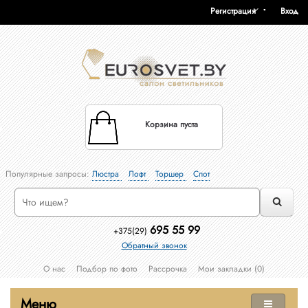
Регистрация
Вход
Корзина пуста
Популярные запросы:
Люстра
Лофт
Торшер
Спот
695 55 99
+375(29)
Обратный звонок
О нас
Подбор по фото
Рассрочка
Мои закладки (0)
Меню