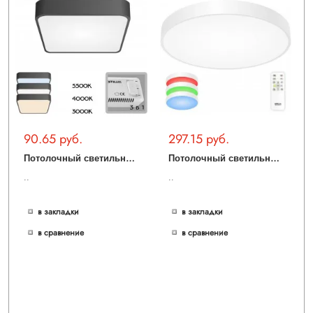
90.65 руб.
297.15 руб.
П
отолочный светильник Купер CL724K24V1
П
отолочный светильник Купер CL724105G0
..
..
в закладки
в закладки
в сравнение
в сравнение