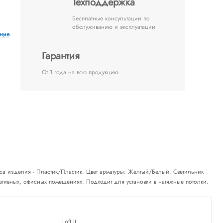
Техподдержка
Бесплатные консультации по
обслуживанию и эксплуатации
ение
Гарантия
От 1 года на всю продукцию
уса изделия - Пластик/Пластик. Цвет арматуры: Желтый/Белый. Светильник
ативных, офисных помещениях. Подходит для установки в натяжные потолки.
Loft It