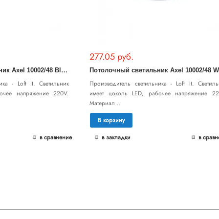
277.05 руб.
П
отолочный светильник Axel 10002/48 Black
ка - Loft It. Светильник
Производитель светильника - Loft It. Светиль
бочее напряжение 220V.
имеет цоколь LED, рабочее напряжение 22
Материал ..
В корзину
в сравнение
в закладки
в сравн