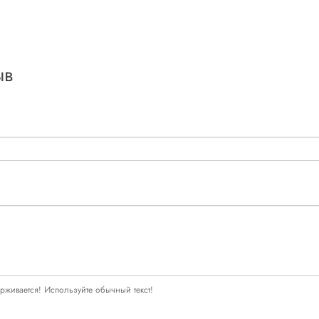
ыв
живается! Используйте обычный текст!