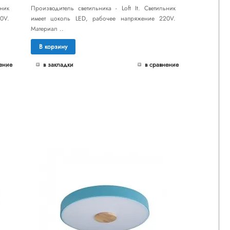
ник
Производитель светильника - Loft It. Светильник
0V.
имеет цоколь LED, рабочее напряжение 220V.
Материал ..
В корзину
ение
в закладки
в сравнение