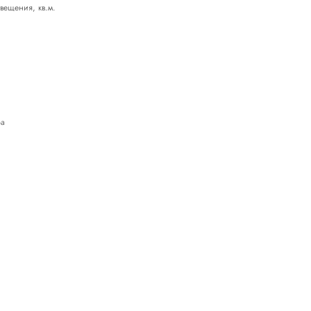
ещения, кв.м.
ра