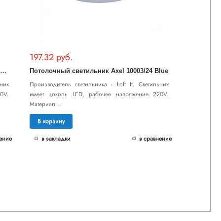
197.32 руб.
П
отолочный светильник Axel 10002/48 White
Потолочный светильник Axel 10003/24 Blue
ник
Производитель светильника - Loft It. Светильник
0V.
имеет цоколь LED, рабочее напряжение 220V.
Материал ..
В корзину
ение
в закладки
в сравнение