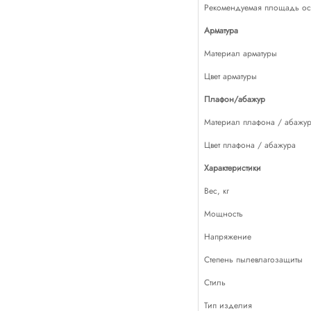
Рекомендуемая площадь осв
Арматура
Материал арматуры
Цвет арматуры
Плафон/абажур
Материал плафона / абажу
Цвет плафона / абажура
Характеристики
Вес, кг
Мощность
Напряжение
Степень пылевлагозащиты
Стиль
Тип изделия