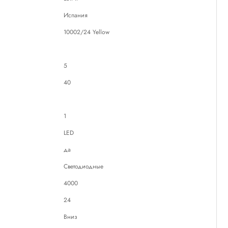
Испания
10002/24 Yellow
5
40
1
LED
да
Светодиодные
4000
24
Вниз