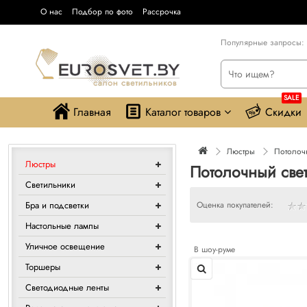
О нас
Подбор по фото
Рассрочка
Популярные запросы:
SALE
Главная
Каталог товаров
Скидки
Люстры
Потолочн
Люстры
Потолочный свет
Светильники
Бра и подсветки
Оценка покупателей:
Настольные лампы
Уличное освещение
В шоу-руме
Торшеры
Светодиодные ленты