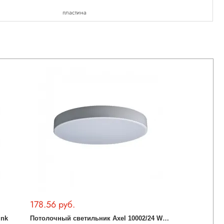
пластина
178.56 руб.
П
отолочный светильник Axel 10002/24 White
ink