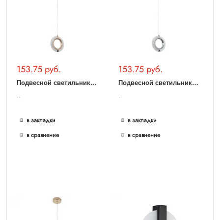
153.75 руб.
153.75 руб.
П
одвесной светильник MODESTYLE MS.1122.1 GD
П
одвесной светильник MODESTYLE MS.1122.1 CR
..
..
в закладки
в закладки
в сравнение
в сравнение