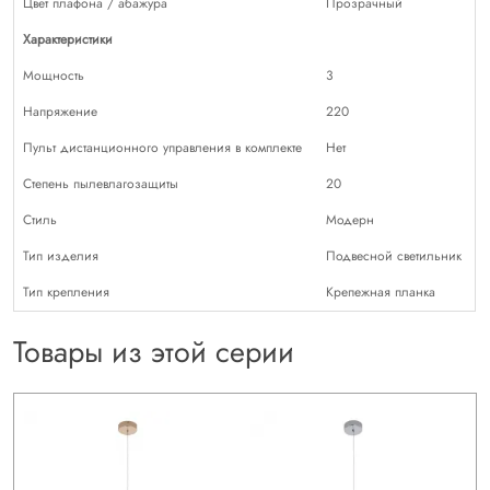
Цвет плафона / абажура
Прозрачный
Характеристики
Мощность
3
Напряжение
220
Пульт дистанционного управления в комплекте
Нет
Степень пылевлагозащиты
20
Стиль
Модерн
Тип изделия
Подвесной светильник
Тип крепления
Крепежная планка
Товары из этой серии