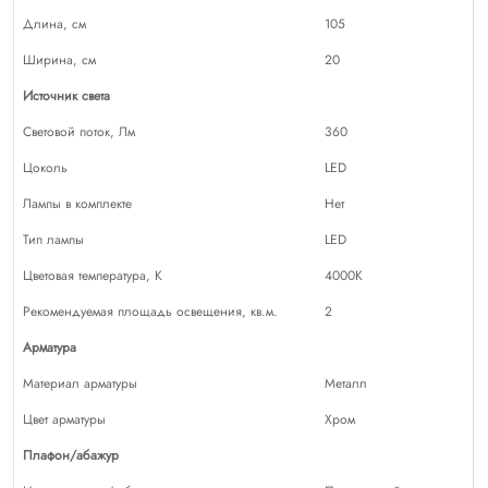
Длина, см
105
Ширина, см
20
Источник света
Световой поток, Лм
360
Цоколь
LED
Лампы в комплекте
Нет
Тип лампы
LED
Цветовая температура, К
4000K
Рекомендуемая площадь освещения, кв.м.
2
Арматура
Материал арматуры
Металл
Цвет арматуры
Хром
Плафон/абажур