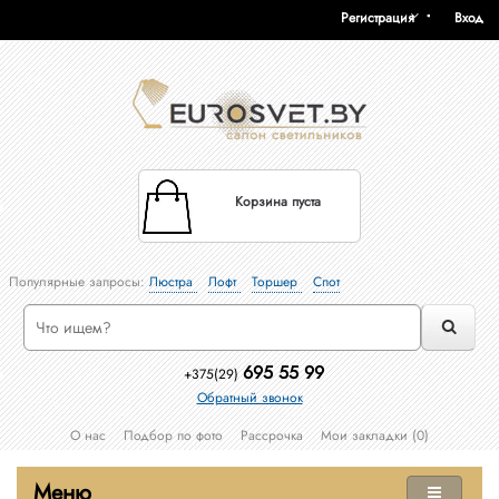
Регистрация
Вход
Корзина пуста
Популярные запросы:
Люстра
Лофт
Торшер
Спот
695 55 99
+375(29)
Обратный звонок
О нас
Подбор по фото
Рассрочка
Мои закладки (0)
Меню