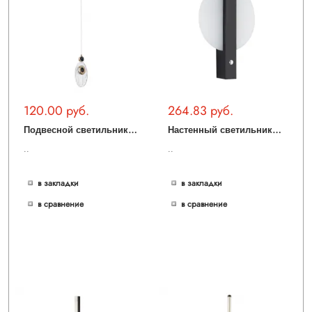
120.00 руб.
264.83 руб.
П
одвесной светильник MODESTYLE MS.1123.1 GD
Н
астенный светильник LED4U L2230-300 BK
..
..
в закладки
в закладки
в сравнение
в сравнение