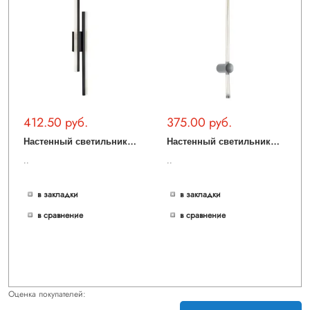
412.50 руб.
375.00 руб.
Н
астенный светильник LED4U L2231-650 BK
Н
астенный светильник LED4U L2232-800 CR
..
..
в закладки
в закладки
в сравнение
в сравнение
Оценка покупателей: