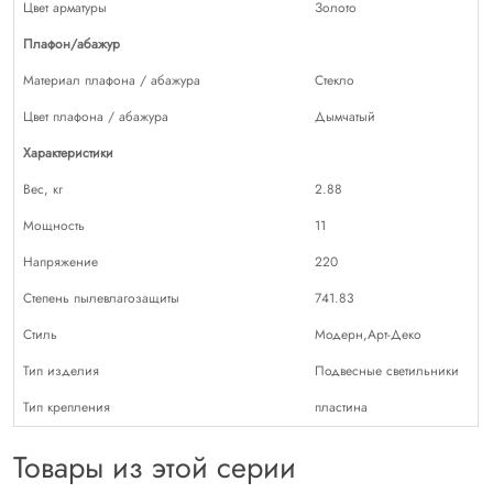
Цвет арматуры
Золото
Плафон/абажур
Материал плафона / абажура
Стекло
Цвет плафона / абажура
Дымчатый
Характеристики
Вес, кг
2.88
Мощность
11
Напряжение
220
Степень пылевлагозащиты
741.83
Стиль
Модерн,Арт-Деко
Тип изделия
Подвесные светильники
Тип крепления
пластина
Товары из этой серии