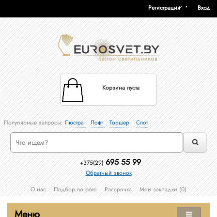
Регистрация
Вход
Корзина пуста
Популярные запросы:
Люстра
Лофт
Торшер
Спот
695 55 99
+375(29)
Обратный звонок
О нас
Подбор по фото
Рассрочка
Мои закладки (0)
Меню