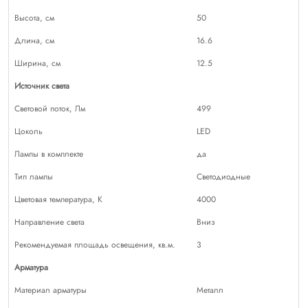
Высота, см
50
Длина, см
16.6
Ширина, см
12.5
Источник света
Световой поток, Лм
499
Цоколь
LED
Лампы в комплекте
да
Тип лампы
Светодиодные
Цветовая температура, К
4000
Направление света
Вниз
Рекомендуемая площадь освещения, кв.м.
3
Арматура
Материал арматуры
Металл