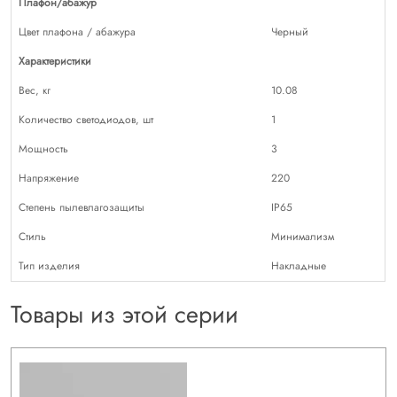
Плафон/абажур
Цвет плафона / абажура
Черный
Характеристики
Вес, кг
10.08
Количество светодиодов, шт
1
Мощность
3
Напряжение
220
Степень пылевлагозащиты
IP65
Стиль
Минимализм
Тип изделия
Накладные
Товары из этой серии