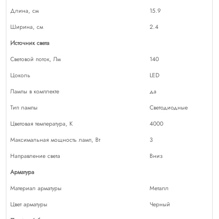
Длина, см
15.9
Ширина, см
2.4
Источник света
Световой поток, Лм
140
Цоколь
LED
Лампы в комплекте
да
Тип лампы
Светодиодные
Цветовая температура, К
4000
Максимальная мощность ламп, Вт
3
Направление света
Вниз
Арматура
Материал арматуры
Металл
Цвет арматуры
Черный