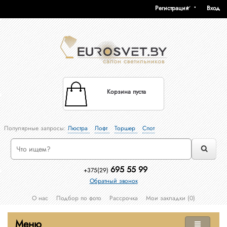
Регистрация
Вход
Корзина пуста
Популярные запросы:
Люстра
Лофт
Торшер
Спот
695 55 99
+375(29)
Обратный звонок
О нас
Подбор по фото
Рассрочка
Мои закладки (0)
Меню