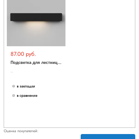
87.00 руб.
П
одсветка для лестниц и ступеней Rise 40163/LED
..
в закладки
в сравнение
Оценка покупателей: