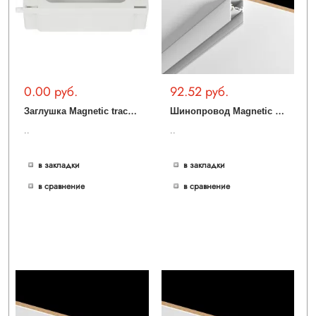
0.00 руб.
92.52 руб.
З
аглушка Magnetic track 48 APL.0180.10.01
Ш
инопровод Magnetic track 48 APL.0172.10.100
..
..
в закладки
в закладки
в сравнение
в сравнение