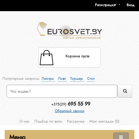
Регистрация
Вход
Корзина пуста
Популярные запросы:
Люстра
Лофт
Торшер
Спот
695 55 99
+375(29)
Обратный звонок
О нас
Подбор по фото
Рассрочка
Мои закладки (0)
Меню