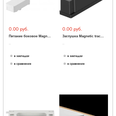
0.00 руб.
0.00 руб.
П
итание боковое Magnetic track 48 APL.0180.10.02
З
аглушка Magnetic track 48 APL.0180.00.01
..
..
в закладки
в закладки
в сравнение
в сравнение