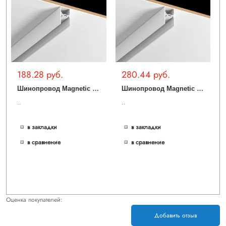
188.28 руб.
280.44 руб.
Ш
инопровод Magnetic track 48 APL.0172.10.200
Ш
инопровод Magnetic track 48 APL.0172.10.300
..
..
в закладки
в закладки
в сравнение
в сравнение
Оценка покупателей:
Добавить отзыв