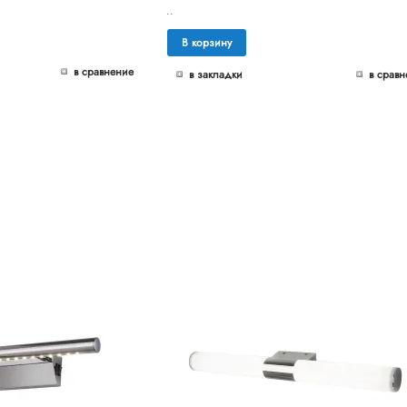
..
В корзину
в сравнение
в закладки
в сравн