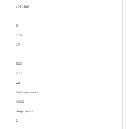
a039168
5
11,5
39
520
LED
да
Светодиодные
4200
Вверх/вниз
2