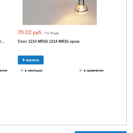
70.02 руб.
116.70 руб.
Н
астенный светильник MRL LED 12W 1005 IP20 хром
Спот 1214 MR16 1214 MR16 хром
..
В корзину
ение
в закладки
в сравнение