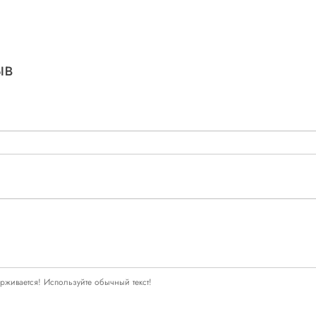
ыв
живается! Используйте обычный текст!