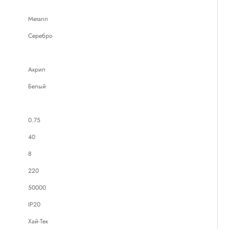
Металл
Серебро
Акрил
Белый
0.75
40
8
220
50000
IP20
Хай-Тек