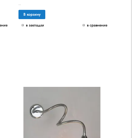
..
В корзину
ение
в закладки
в сравнение