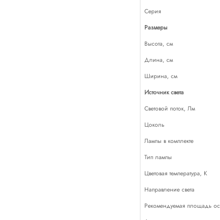
Серия
Размеры
Высота, см
Длина, см
Ширина, см
Источник света
Световой поток, Лм
Цоколь
Лампы в комплекте
Тип лампы
Цветовая температура, К
Направление света
Рекомендуемая площадь осв