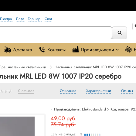
Люстра
Лофт
Торшер
Спот
Доставка
Контакты
Производители
Бра, настенные светильники
Настенный светильник MRL LED 8W 1007 IP20 с
ильник MRL LED 8W 1007 IP20 серебро
0 отзывов
Описание
Характеристики
Отзывы
Производитель:
Elektrostandard
Код товара:
927
49.00 руб.
75.74 руб.
Есть на складе:
3