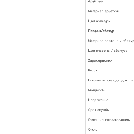
Арматура
Материал арматуры
Цвет арматуры
Плафон/абажур
Материал плафона / абажу
Цвет плафона / абажура
Характеристики
Вес, кг
Количество светодиодов, шт
Мощность
Напряжение
Срок службы
Степень пылевлагозащиты
Стиль