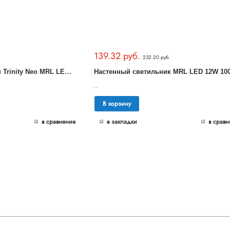
139.32 руб.
232.20 руб.
П
одсветка для картин Trinity Neo MRL LED 1001 хром
..
В корзину
в сравнение
в закладки
в сравн