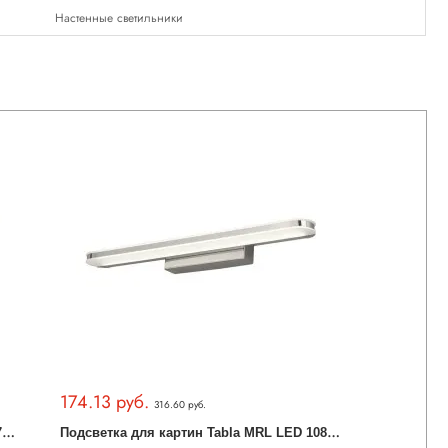
Настенные светильники
174.13 руб.
316.60 руб.
П
одсветка для картин Tabla MRL LED 1075 хром
П
одсветка для картин Tabla MRL LED 1080 хром