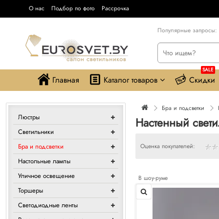
О нас
Подбор по фото
Рассрочка
Популярные запросы:
SALE
Главная
Каталог товаров
Скидки
Бра и подсветки
Люстры
Настенный свет
Светильники
Бра и подсветки
Оценка покупателей:
Настольные лампы
Уличное освещение
В шоу-руме
Торшеры
Светодиодные ленты