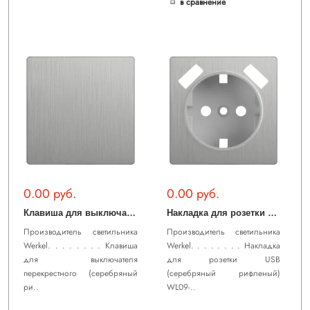
в сравнение
0.00 руб.
0.00 руб.
К
лавиша для выключателя перекрестного (серебряный рифленый) WL09-SW-1G-C-CP
Н
акладка для розетки USB (cеребряный рифленый) WL09-USB-CP
Производитель светильника
Производитель светильника
Werkel. . . . . . . . Клавиша
Werkel. . . . . . . . Накладка
для выключателя
для розетки USB
перекрестного (серебряный
(cеребряный рифленый)
ри..
WL09-..