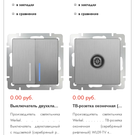
в закладки
в закладки
в сравнение
в сравнение
0.00 руб.
0.00 руб.
В
ыключатель двухклавишный с подсветкой (cеребряный рифленый) WL09-SW-2G-LED
Т
В-розетка оконечная (cеребряный рифленый) WL09-TV
Производитель светильника
Производитель светильника
Werkel. . . . . . . .
Werkel. . . . . . . . ТВ-розетка
Выключатель двухклавишный
оконечная (cеребряный
с подсветкой (cеребряный р..
рифленый) WL09-TV к..