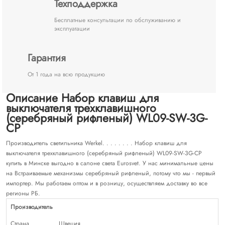
Техподдержка
Бесплатные консультации по обслуживанию и
эксплуатации
Гарантия
От 1 года на всю продукцию
Описание Набор клавиш для
выключателя трехклавишного
(cеребряный рифленый) WL09-SW-3G-
CP
Производитель светильника Werkel. . . . . . . . Набор клавиш для
выключателя трехклавишного (cеребряный рифленый) WL09-SW-3G-CP
купить в Минске выгодно в салоне света Eurosvet. У нас минимальные цены
на Встраиваемые механизмы серебряный рифленый, потому что мы - первый
импортер. Мы работаем оптом и в розницу, осуществляем доставку во все
регионы РБ.
Производитель
Страна
Швеция