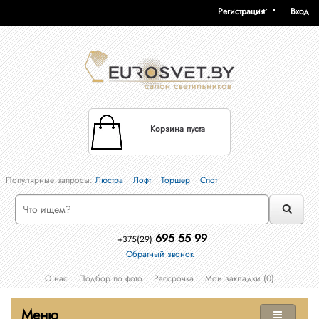
Регистрация
Вход
Корзина пуста
Популярные запросы:
Люстра
Лофт
Торшер
Спот
695 55 99
+375(29)
Обратный звонок
О нас
Подбор по фото
Рассрочка
Мои закладки (0)
Меню