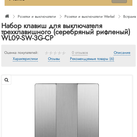
Розетки и выключатели
Розетки и выключатели Werkel
Встраив
Набор клавиш для выключателя
трехклавишного (cеребряный рифленый)
WL09-SW-3G-CP
Оценка покупателей:
0 отзывов
Описание
Характеристики
Отзывы
Рекомендуемые товары (6)