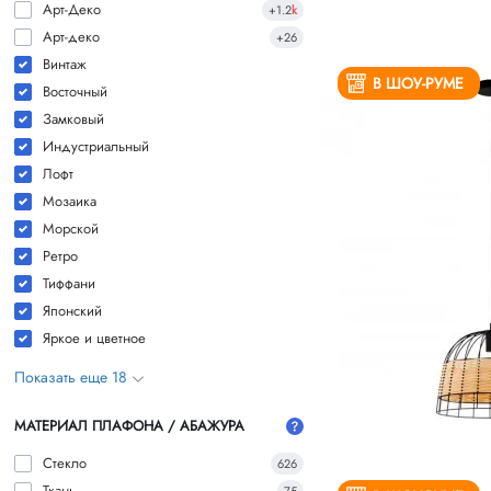
Арт-Деко
+1.2
k
Арт-деко
+26
Винтаж
В ШОУ-РУМЕ
Восточный
Замковый
Индустриальный
Лофт
Мозаика
Морской
Ретро
Тиффани
Японский
Яркое и цветное
Показать еще 18
МАТЕРИАЛ ПЛАФОНА / АБАЖУРА
Стекло
626
Ткань