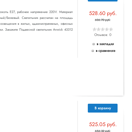
 цоколь E27, рабочее напряжение 220V. Материал
528.60 руб.
рный/Бежевый. Светильник рассчитан на площадь
606.70 руб.
о освещения в жилых, административных, офисных
ки. Закажите Подвесной светильник Anwick 43312
Отзывов: 0
в закладки
в сравнение
В корзину
525.05 руб.
656.32 руб.