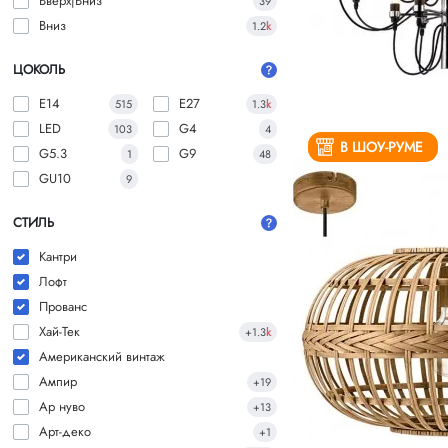
Вверх|Вниз
39
Вниз
1.2
k
ЦОКОЛЬ
E14
E27
515
1.3
k
LED
G4
103
4
В ШОУ-РУМЕ
G5.3
G9
1
48
GU10
9
СТИЛЬ
Кантри
Лофт
Прованс
Хай-Тек
+1.3
k
Американский винтаж
Ампир
+19
Ар нуво
+13
Арт-деко
+1