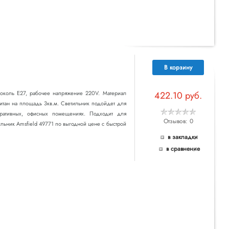
В корзину
 цоколь E27, рабочее напряжение 220V. Материал
422.10 руб.
читан на площадь 3кв.м. Светильник подойдет для
тративных, офисных помещениях. Подходит для
Отзывов: 0
ильник Amsfield 49771 по выгодной цене с быстрой
в закладки
в сравнение