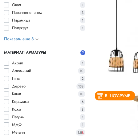
Овал
1
Параллелепипед
3
Пирамида
1
Полукруг
1
Показать еще 8
МАТЕРИАЛ АРМАТУРЫ
Акрил
1
Алюминий
10
Гипс
2
Дерево
138
Канат
10
В ШОУ-РУМЕ
Керамика
6
Кожа
8
Латунь
1
МДФ
1
Металл
1.8
k