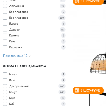
75
В ШОУ-РУМЕ
Алюминий
10
Без плафонов
2
Без плафонов
304
Бумага
1
Дерево
69
Камень
2
Канат
6
Керамика
5
Показать еще 12
ФОРМА ПЛАФОНА/АБАЖУРА
Бокал
9
Ваза
2
Декоративный
468
В ШОУ-РУМЕ
Конус
245
Круг
12
Куб
7