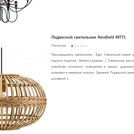
Подвесной светильник Amsfield 49771
Наличие:
Производитель светильника - Eglo. Светильник имеет
корпуса изделия - Металл/Дерево. /. Светильник расс
устройства основного освещения в жилых, админис
установки в натяжные потолки. Закажите Подвесной свет
доставкой н..