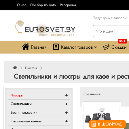
О нас
Подбор по фото
Рассрочка
Популярные запросы:
SALE
Главная
Каталог товаров
Скидки
Люстры
Светильники и люстры для кафе и рес
Сравнения
Люстры
Светильники
Бра и подсветки
Настольные лампы
В ШОУ-РУМЕ