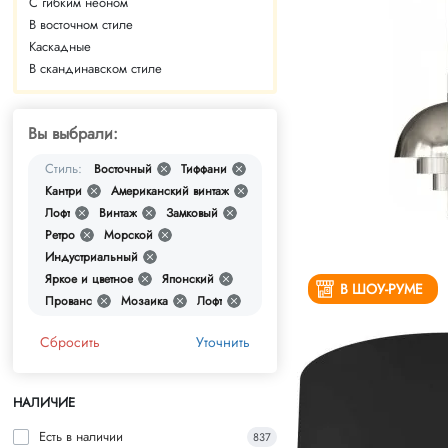
С гибким неоном
В восточном стиле
Каскадные
В скандинавском стиле
Вы выбрали:
Стиль:
Восточный
Тиффани
Кантри
Американский винтаж
Лофт
Винтаж
Замковый
Ретро
Морской
Индустриальный
Яркое и цветное
Японский
В ШОУ-РУМЕ
Прованс
Мозаика
Лофт
Сбросить
Уточнить
НАЛИЧИЕ
Есть в наличии
837