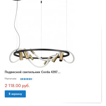
П
одвесной светильник Corda 4397/55L
Наличие:
2 118.00 руб.
В корзину