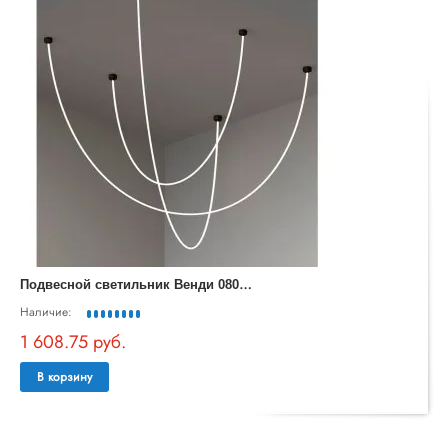
П
одвесной светильник Венди 08031-3S,19(3000-6000K)
Наличие:
1 608.75 руб.
В корзину