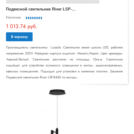
П
одвесной светильник River LSP-8450
Наличие:
1 013.74 руб.
В корзину
Производитель светильника - Lussole. Светильник имеет цоколь LED, рабочее
напряжение 220V. Материал корпуса изделия - Металл/Акрил. Цвет арматуры:
Черный/Белый. Светильник рассчитан на площадь 12кв.м. Светильник
подойдет для устройства основного освещения в жилых, административных,
офисных помещениях. Подходит для установки в натяжные потолки. Закажите
Подвесной светильник River LSP-8450 по выгодн..