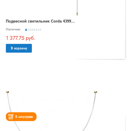
П
одвесной светильник Corda 4399/40CL
Наличие:
1 377.75 руб.
В корзину
В шоу-руме