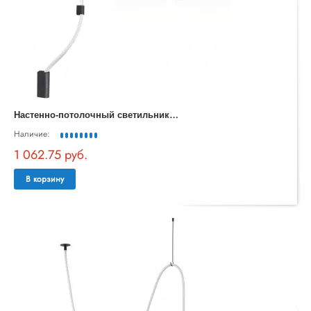
Н
астенно-потолочный светильник Corda 4391/30CL
Наличие:
1 062.75 руб.
В корзину