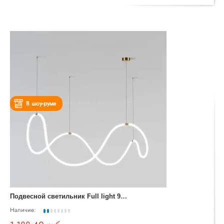
В шоу-руме
П
одвесной светильник Full light 90288/1 латунь
Наличие: