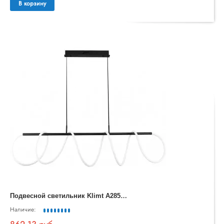
В корзину
П
одвесной светильник Klimt A2850SP-75BK
Наличие: