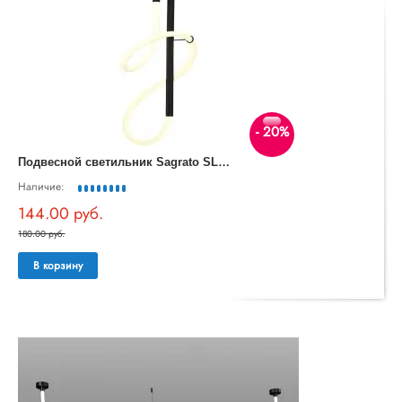
- 20%
П
одвесной светильник Sagrato SL6102.403.16
Наличие:
144.00 руб.
180.00 руб.
В корзину