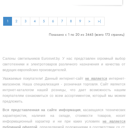
1
2
3
4
5
6
7
8
9
>
>|
Показано с 1 по 20 из 3445 (всего 173 страниц)
Салоны светильников Eurosvet.by. У нас представлен огромный выбор
светотехники и электротоваров различного назначения и качества от
ведущих европейских производителей.
Уважаемые покупатели! Данный интернет-сайт
не является
интернет-
магазином. Наша специализация - розничная торговля. Сайт является
интрнет-каталогом нашей розницы, что дает возможность нашим
покупателям ознакомиться со всем ассортиментом, который мы можем
предложить.
Вся
представленная на сайте информация
, касающаяся технических
характеристик, наличия на складе, стоимости товаров, носит
информационный характер и ни при каких условиях
не является
публичной офертой
, определяемой положениями в соответствии со ст.