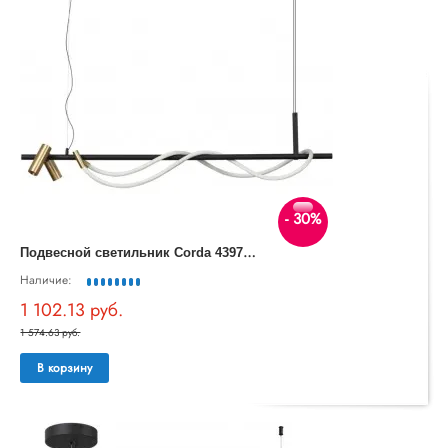
- 30%
П
одвесной светильник Corda 4397/30L
Наличие:
1 102.13 руб.
1 574.63 руб.
В корзину