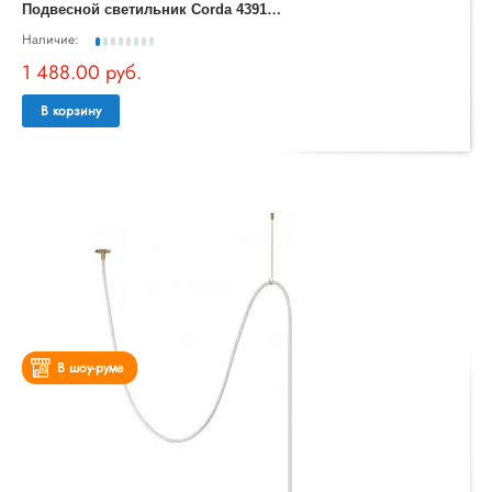
П
одвесной светильник Corda 4391/30L
Наличие:
1 488.00 руб.
В корзину
В шоу-руме