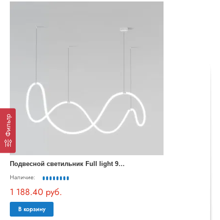
Фильтр
П
одвесной светильник Full light 90288/1 белый
Наличие:
1 188.40 руб.
В корзину