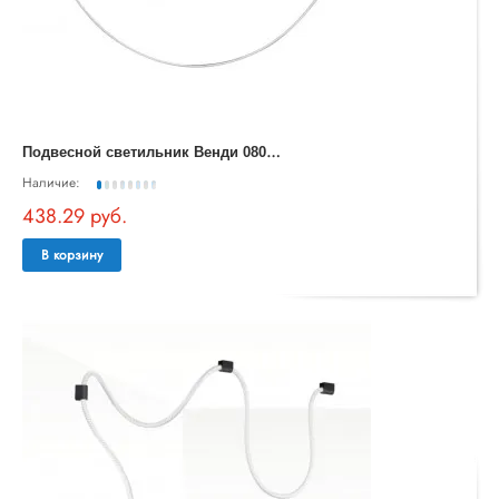
П
одвесной светильник Венди 08031-300,20
Наличие:
438.29 руб.
В корзину