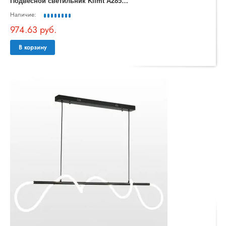
П
одвесной светильник Klimt A2850SP-80PB
Наличие:
974.63 руб.
В корзину