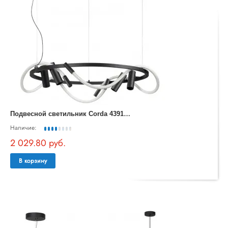
П
одвесной светильник Corda 4391/55L
Наличие:
2 029.80 руб.
В корзину