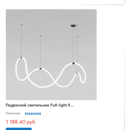
П
одвесной светильник Full light 90288/1 черный
Наличие:
1 188.40 руб.