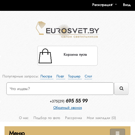
Регистрация
Вход
Корзина пуста
Популярные запросы:
Люстра
Лофт
Торшер
Спот
695 55 99
+375(29)
Обратный звонок
О нас
Подбор по фото
Рассрочка
Мои закладки (0)
Меню