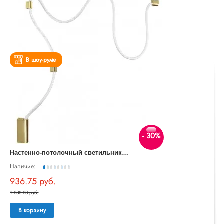
В шоу-руме
- 30%
Н
астенно-потолочный светильник Corda 4397/30CL
Наличие:
936.75 руб.
1 338.38 руб.
В корзину