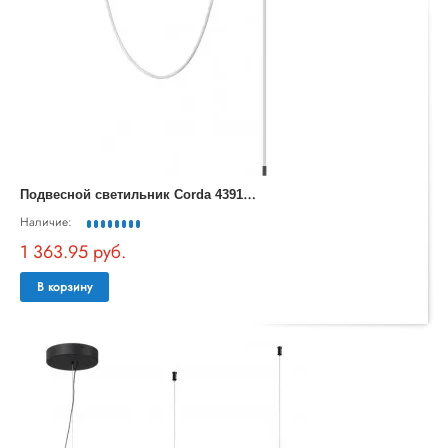
П
одвесной светильник Corda 4391/40CL
Наличие:
1 363.95 руб.
В корзину