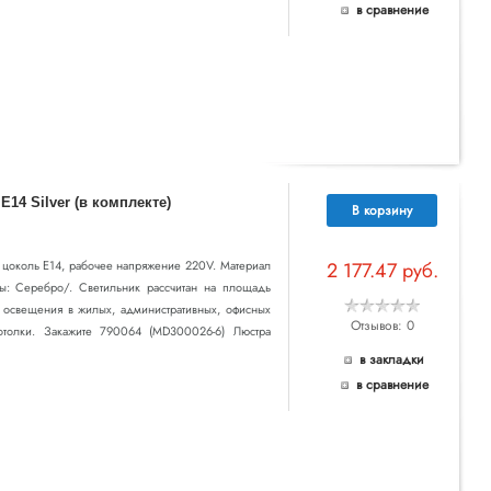
в сравнение
14 Silver (в комплекте)
В корзину
т цоколь E14, рабочее напряжение 220V. Материал
2 177.47 руб.
ры: Серебро/. Светильник рассчитан на площадь
о освещения в жилых, административных, офисных
Отзывов: 0
отолки. Закажите 790064 (MD300026-6) Люстра
в закладки
в сравнение