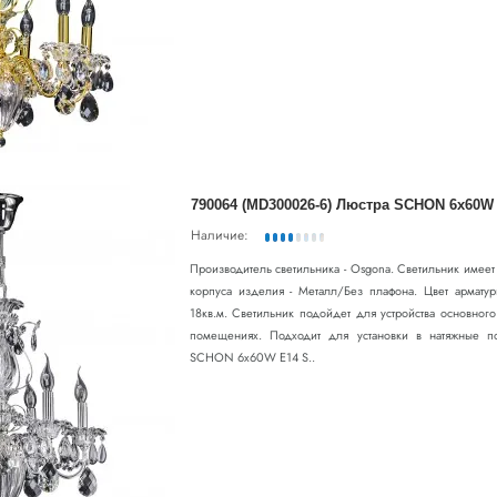
790064 (MD300026-6) Люстра SCHON 6x60W E
Наличие:
Производитель светильника - Osgona. Светильник имее
корпуса изделия - Металл/Без плафона. Цвет армату
18кв.м. Светильник подойдет для устройства основног
помещениях. Подходит для установки в натяжные п
SCHON 6x60W E14 S..