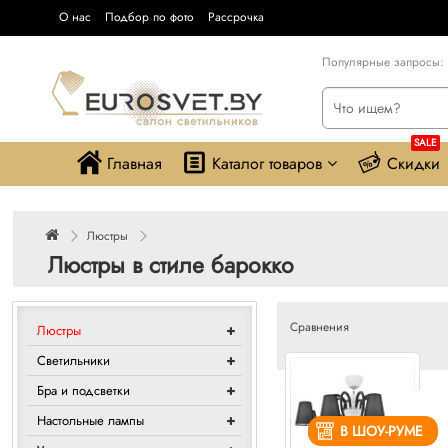
О нас
Подбор по фото
Рассрочка
Популярные запросы:
SALE
Главная
Каталог товаров
Скидки
Люстры
Люстры в стиле барокко
Сравнения
Люстры
Светильники
Бра и подсветки
Настольные лампы
В ШОУ-РУМЕ