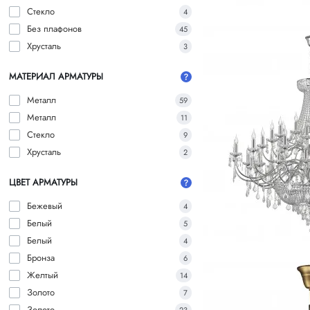
Стекло
4
Без плафонов
45
Хрусталь
3
МАТЕРИАЛ АРМАТУРЫ
Металл
59
Металл
11
Стекло
9
Хрусталь
2
ЦВЕТ АРМАТУРЫ
Бежевый
4
Белый
5
Белый
4
Бронза
6
Желтый
14
Золото
7
Золото