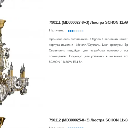
790111 (MD300027-8+3) Люстра SCHON 11х6
Наличие:
Производитель светильника - Osgona. Светильник имее
корпуса изделия - Металл/Хрусталь. Цвет арматуры: Б
Светильник подойдет для устройства основного ос
помещениях. Подходит для установки в натяжные по
SCHON 11х60W E14 Br..
790112 (MD300025-8+3) Люстра SCHON 11х6