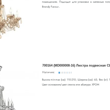
помещениях. Подходит для установки в натяжные пото
Brendy Favour..
Наличие:
Высота min-max (см): 110-210; Ширина (см): 65; Вес (кг):
Цвет основания/цвет стекла или абажура: ХРОМ