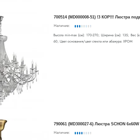
Наличие:
Высота min-max (см): 170-270; Ширина (см): 135; Вес (
60; Цвет основания/цвет стекла или абажура: ХРОМ
790061 (MD300027-6) Люстра SCHON 6x60W 
Наличие: