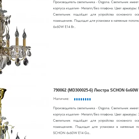
Производитель светильника - Osgona. Светильник имее
корпуса изделия - Металл/Без плафона. Цвет арматуры: 
Светильник подойдет для устройства основного ос
помещениях. Подходит для установки в натяжные пото
6x60W E14 Br..
790062 (MD300025-6) Люстра SCHON 6x60W 
Наличие:
Производитель светильника - Osgona. Светильник имее
корпуса изделия - Металл/Без плафона. Цвет арматуры: 
Светильник подойдет для устройства основного ос
помещениях. Подходит для установки в натяжные п
SCHON 6x60W E14 Go..