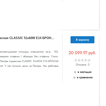
7
00511 (MD000009-51) 3 КОР!!! Люстра подвесная CLASSIC 51х60W E14 БРОНЗА (в комплекте)
В корзину
 Рекомендуемая площадь освещения, кв.м.: 153.
20 099.97 руб.
атериал плафона / абажура: Без плафона. Стиль:
!! Люстра подвесная CLASSIC 51х60W E14 БРОНЗА
Отзывов: 0
svet. У нас лучшие цены на Люстры. Мы работаем
в закладки
в сравнение