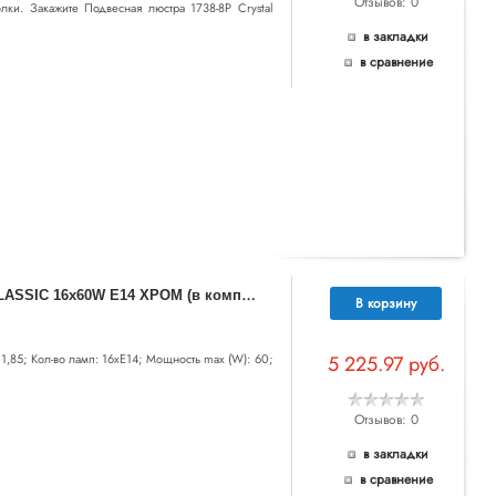
Отзывов: 0
лки. Закажите Подвесная люстра 1738-8P Crystal
в закладки
в сравнение
7
00164 (MD000008-16) Люстра подвесная CLASSIC 16х60W E14 ХРОМ (в комплекте)
В корзину
 11,85; Кол-во ламп: 16хE14; Мощность max (W): 60;
5 225.97 руб.
Отзывов: 0
в закладки
в сравнение