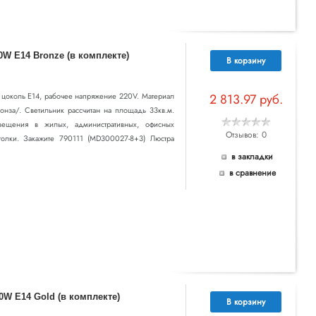
0W E14 Bronze (в комплекте)
В корзину
т цоколь E14, рабочее напряжение 220V. Материал
2 813.97 руб.
ронза/. Светильник рассчитан на площадь 33кв.м.
вещения в жилых, административных, офисных
Отзывов: 0
толки. Закажите 790111 (MD300027-8+3) Люстра
в закладки
в сравнение
0W E14 Gold (в комплекте)
В корзину