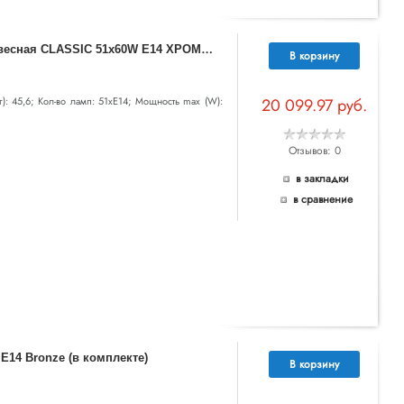
7
00514 (MD000008-51) !3 КОР!!! Люстра подвесная CLASSIC 51х60W E14 ХРОМ (в комплекте)
В корзину
кг): 45,6; Кол-во ламп: 51хE14; Мощность max (W):
20 099.97 руб.
Отзывов: 0
в закладки
в сравнение
E14 Bronze (в комплекте)
В корзину