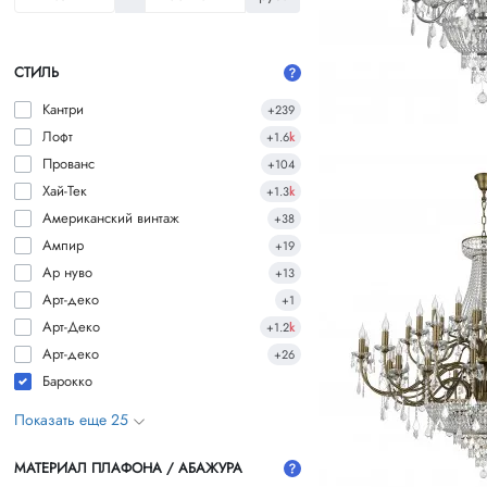
СТИЛЬ
Кантри
+239
Лофт
+1.6
k
Прованс
+104
Хай-Тек
+1.3
k
Американский винтаж
+38
Ампир
+19
Ар нуво
+13
Арт-деко
+1
Арт-Деко
+1.2
k
Арт-деко
+26
Барокко
Показать еще 25
МАТЕРИАЛ ПЛАФОНА / АБАЖУРА