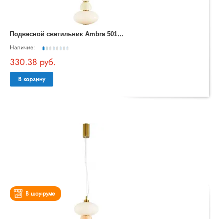
П
одвесной светильник Ambra 5016/17 SP-20
Наличие:
330.38 руб.
В корзину
В шоу-руме