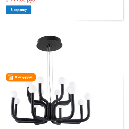
В корзину
В шоу-руме