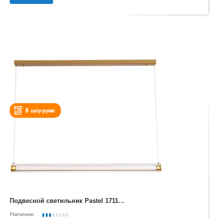
В шоу-руме
П
одвесной светильник Pastel 1711/17 SP-19
Наличие: