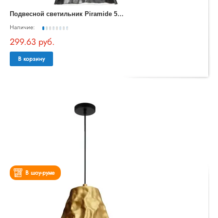
П
одвесной светильник Piramide 5097/06 SP-1
Наличие:
299.63 руб.
В корзину
В шоу-руме