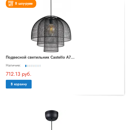
В шоу-руме
П
одвесной светильник Castello A7064SP-1BK
Наличие:
712.13 руб.
В корзину