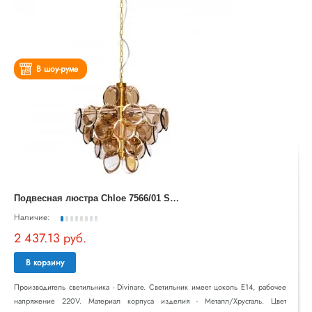
В шоу-руме
П
одвесная люстра Chloe 7566/01 SP-8
Наличие:
2 437.13 руб.
В корзину
Производитель светильника - Divinare. Светильник имеет цоколь E14, рабочее
напряжение 220V. Материал корпуса изделия - Металл/Хрусталь. Цвет