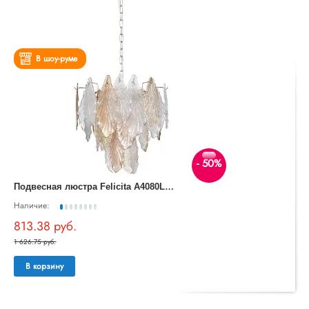
В шоу-руме
- 50%
П
одвесная люстра Felicita A4080LM-6GO
Наличие:
813.38 руб.
1 626.75 руб.
В корзину