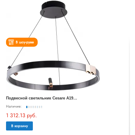
В шоу-руме
П
одвесной светильник Cesare A1993SP-30BK
Наличие:
1 312.13 руб.
В корзину