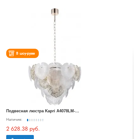
В шоу-руме
П
одвесная люстра Kapri A4078LM-12GO
Наличие:
2 628.38 руб.