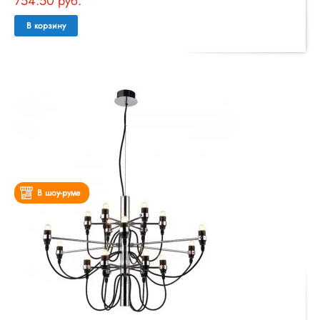
754.50 руб.
В корзину
В шоу-руме