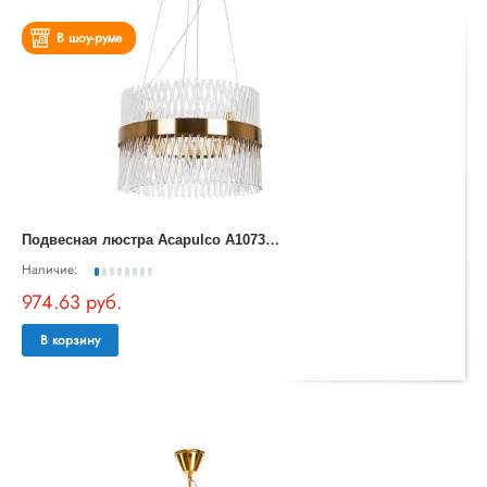
В шоу-руме
П
одвесная люстра Acapulco A1073LM-10PB
Наличие:
974.63 руб.
В корзину