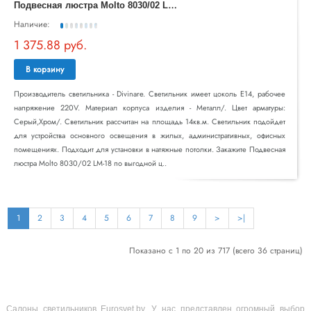
П
одвесная люстра Molto 8030/02 LM-18
Наличие:
1 375.88 руб.
В корзину
Производитель светильника - Divinare. Светильник имеет цоколь E14, рабочее
напряжение 220V. Материал корпуса изделия - Металл/. Цвет арматуры:
Серый,Хром/. Светильник рассчитан на площадь 14кв.м. Светильник подойдет
для устройства основного освещения в жилых, административных, офисных
помещениях. Подходит для установки в натяжные потолки. Закажите Подвесная
люстра Molto 8030/02 LM-18 по выгодной ц..
1
2
3
4
5
6
7
8
9
>
>|
Показано с 1 по 20 из 717 (всего 36 страниц)
Салоны светильников Eurosvet.by. У нас представлен огромный выбор