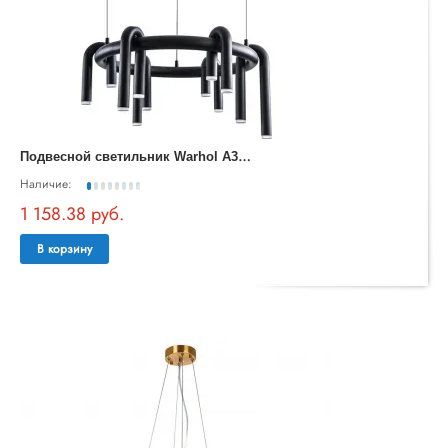
П
одвесной светильник Warhol A3258LM-30BK
Наличие:
1 158.38 руб.
В корзину