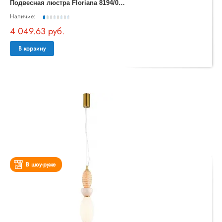
П
одвесная люстра Floriana 8194/06 LM-94
Наличие:
4 049.63 руб.
В корзину
В шоу-руме