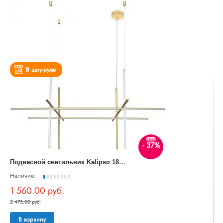
В шоу-руме
- 37%
П
одвесной светильник Kalipso 1837/01 SP-105
Наличие:
1 560.00 руб.
2 475.00 руб.
В корзину