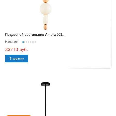
П
одвесной светильник Ambra 5016/17 SP-24
Наличие:
337.13 руб.
В корзину