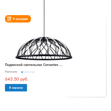
В шоу-руме
П
одвесной светильник Cervantes 1868/06 SP-25
Наличие:
643.50 руб.
В корзину