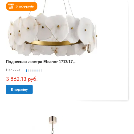
В шоу-руме
П
одвесная люстра Eleanor 1713/17 SP-120
Наличие:
3 862.13 руб.
В корзину