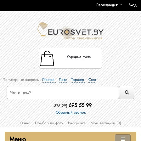
Регистрация
Вход
Корзина пуста
Популярные запросы:
Люстра
Лофт
Торшер
Спот
695 55 99
+375(29)
Обратный звонок
О нас
Подбор по фото
Рассрочка
Мои закладки (0)
Меню