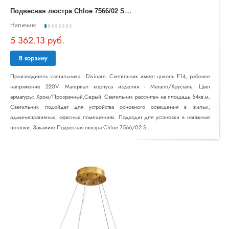
П
одвесная люстра Chloe 7566/02 SP-18
Наличие:
5 362.13 руб.
В корзину
Производитель светильника - Divinare. Светильник имеет цоколь E14, рабочее
напряжение 220V. Материал корпуса изделия - Металл/Хрусталь. Цвет
арматуры: Хром/Прозрачный,Серый. Светильник рассчитан на площадь 54кв.м.
Светильник подойдет для устройства основного освещения в жилых,
административных, офисных помещениях. Подходит для установки в натяжные
потолки. Закажите Подвесная люстра Chloe 7566/02 S..