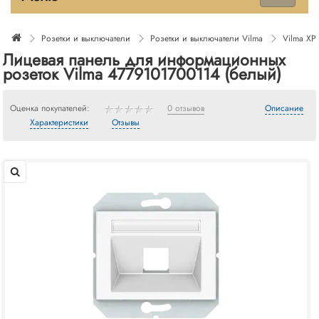
Розетки и выключатели
Розетки и выключатели Vilma
Vilma XP
Лицевая панель для информационных
розеток Vilma 4779101700114 (белый)
Оценка покупателей:
0 отзывов
Описание
Характеристики
Отзывы