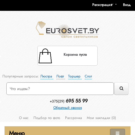
Регистрация
Вход
Корзина пуста
Популярные запросы:
Люстра
Лофт
Торшер
Спот
695 55 99
+375(29)
Обратный звонок
О нас
Подбор по фото
Рассрочка
Мои закладки (0)
Меню