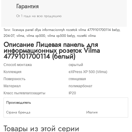
Гарантия
От 1 года на всю продукцию
Теги:
licevaya panel dlya informacionnyh rozetok vilma 4779101700114 belyy
,
204-07
,
vilma
,
vilma xp500
,
vilma xp500 belyy
,
rozetki vilma
Описание Лицевая панель для
информационных розеток Vilma
4779101700114 (белый)
Способ монтажа
скрытый
Коллекция
eXPress XP 500 (Vilma)
Поверхность
глянцевая
Материал
поликарбонат
Класс пылевлагозащиты
IP20
Производитель
Страна бренда
Италия
Товары из этой серии