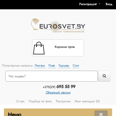
Регистрация
Вход
Корзина пуста
Популярные запросы:
Люстра
Лофт
Торшер
Спот
695 55 99
+375(29)
Обратный звонок
О нас
Подбор по фото
Рассрочка
Мои закладки (0)
Меню