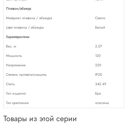
Плафон/абажур
Материал плафона / абажура
Стекло
Цвет плафона / абажура
Белый
Характеристики
Вес, кг
2,07
Мощность
120
Напряжение
220
Степень пылевлагозащиты
IP20
Стиль
342.49
Тип изделия
Бра
Тип крепления
пластина
Товары из этой серии