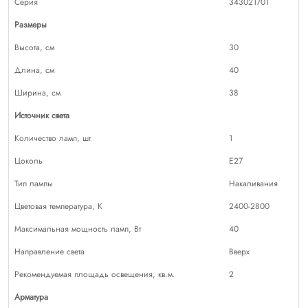
Серия
343021701
Размеры
Высота, см
30
Длина, см
40
Ширина, см
38
Источник света
Количество ламп, шт
1
Цоколь
E27
Тип лампы
Накаливания
Цветовая температура, К
2400-2800
Максимальная мощность ламп, Вт
40
Направление света
Вверх
Рекомендуемая площадь освещения, кв.м.
2
Арматура