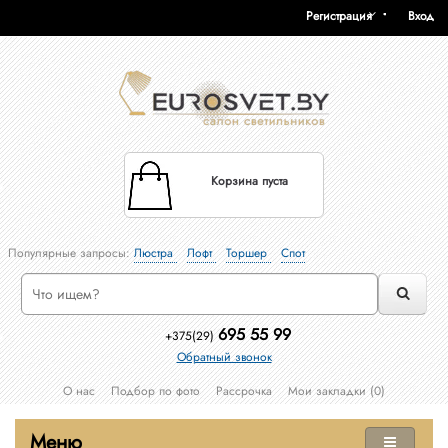
Регистрация
Вход
Корзина пуста
Популярные запросы:
Люстра
Лофт
Торшер
Спот
695 55 99
+375(29)
Обратный звонок
О нас
Подбор по фото
Рассрочка
Мои закладки (0)
Меню