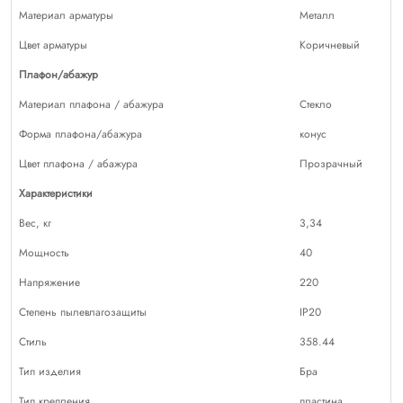
Материал арматуры
Металл
Цвет арматуры
Коричневый
Плафон/абажур
Материал плафона / абажура
Стекло
Форма плафона/абажура
конус
Цвет плафона / абажура
Прозрачный
Характеристики
Вес, кг
3,34
Мощность
40
Напряжение
220
Степень пылевлагозащиты
IP20
Стиль
358.44
Тип изделия
Бра
Тип крепления
пластина