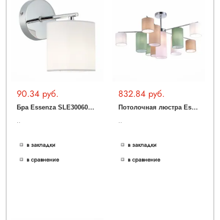
90.34 руб.
832.84 руб.
Б
ра Essenza SLE300601-01
П
отолочная люстра Essenza SLE300602-11
..
..
в закладки
в закладки
в сравнение
в сравнение