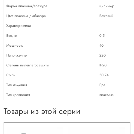
Форма плафона/абажура
цилиндр
Цвет плафона / абажура
Бежевый
Характеристики
Вес, кг
0.5
Мощность
40
Напряжение
220
Степень пылевлагозащиты
IP20
Стиль
50.74
Тип изделия
Бра
Тип крепления
пластина
Товары из этой серии