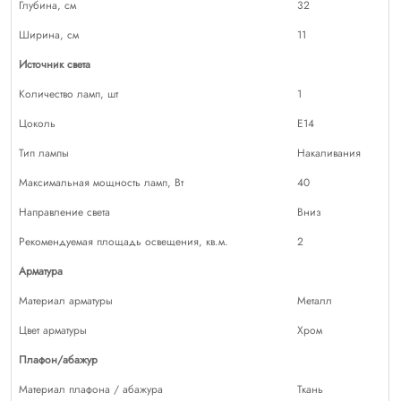
Глубина, см
32
Ширина, см
11
Источник света
Количество ламп, шт
1
Цоколь
E14
Тип лампы
Накаливания
Максимальная мощность ламп, Вт
40
Направление света
Вниз
Рекомендуемая площадь освещения, кв.м.
2
Арматура
Материал арматуры
Металл
Цвет арматуры
Хром
Плафон/абажур
Материал плафона / абажура
Ткань