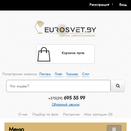
Регистрация
Вход
Корзина пуста
Популярные запросы:
Люстра
Лофт
Торшер
Спот
695 55 99
+375(29)
Обратный звонок
О нас
Подбор по фото
Рассрочка
Мои закладки (0)
Меню