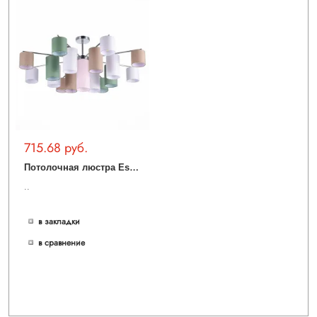
715.68 руб.
П
отолочная люстра Essenza SLE300602-17
..
в закладки
в сравнение