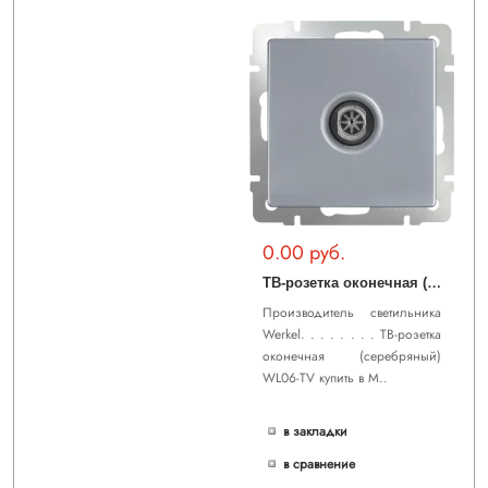
0.00 руб.
Т
В-розетка оконечная (серебряный) WL06-TV
Производитель светильника
Werkel. . . . . . . . ТВ-розетка
оконечная (серебряный)
WL06-TV купить в М..
в закладки
в сравнение