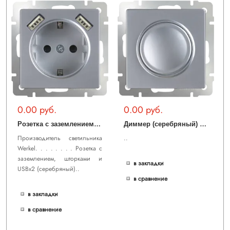
0.00 руб.
0.00 руб.
Р
озетка с заземлением, шторками и USBх2 (серебряный) WL06-SKGS-USBx2-IP20
Д
иммер (серебряный) WL06-DM600
Производитель светильника
..
Werkel. . . . . . . . Розетка с
заземлением, шторками и
в закладки
USBх2 (серебряный)..
в сравнение
в закладки
в сравнение