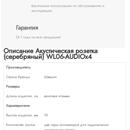
Бесплатные консультации по обслуживанию и
эксплуатации
Гарантия
От 1 года на всю продукцию
Описание Акустическая розетка
(серебряный) WL06-AUDIOx4
Производитель
Страна бренда
Швеция
Размеры
Длина изделия, см
винтовая клемма
Характеристики
Высота изделия, мм
70
Количество постов
две пары коннекторов для подключения
акустических систем