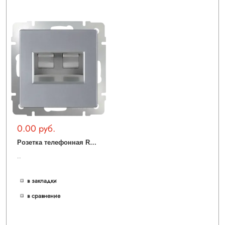
0.00 руб.
Р
озетка телефонная RJ-11 и Еthernet RJ-45 (серебряный) WL06-RJ11+RJ45
..
в закладки
в сравнение