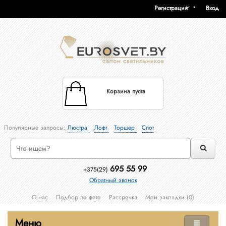
Регистрация
Вход
Корзина пуста
Популярные запросы:
Люстра
Лофт
Торшер
Спот
695 55 99
+375(29)
Обратный звонок
О нас
Подбор по фото
Рассрочка
Мои закладки (0)
Меню