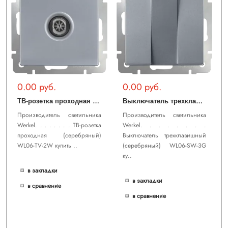
0.00 руб.
0.00 руб.
Т
В-розетка проходная (серебряный) WL06-TV-2W
В
ыключатель трехклавишный (серебряный) WL06-SW-3G
Производитель светильника
Производитель светильника
Werkel. . . . . . . . ТВ-розетка
Werkel. . . . . . . .
проходная (серебряный)
Выключатель трехклавишный
WL06-TV-2W купить ..
(серебряный) WL06-SW-3G
ку..
в закладки
в закладки
в сравнение
в сравнение