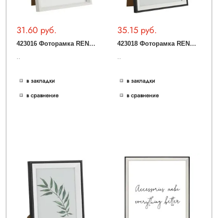
31.60 руб.
35.15 руб.
4
23016 Фоторамка RENABIE, L214, B25, H264, дерево, стекло, белый
4
23018 Фоторамка RENABIE, L230, B18, H280, дерево, стекло, черный, белый
..
..
в закладки
в закладки
в сравнение
в сравнение