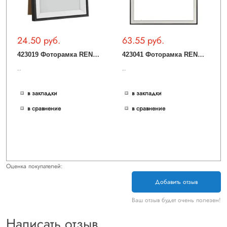
24.50 руб.
63.55 руб.
4
23019 Фоторамка RENABIE, L160, B18, H210, дерево, стекло, черный, белый
4
23041 Фоторамка RENABIE, L330, B18, H430, дерево, стекло, белый, черный
..
..
в закладки
в закладки
в сравнение
в сравнение
Оценка покупателей:
Добавить отзыв
Ваш отзыв будет очень полезен!
Написать отзыв