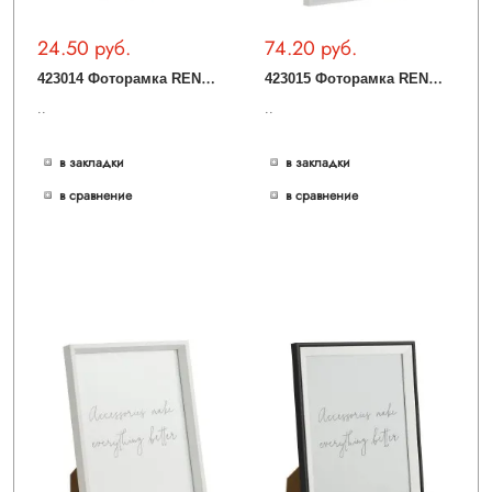
24.50 руб.
74.20 руб.
4
23014 Фоторамка RENABIE, L144, B25, H194, дерево, стекло, черный
4
23015 Фоторамка RENABIE, L315, B25, H416, дерево, стекло, белый
..
..
в закладки
в закладки
в сравнение
в сравнение