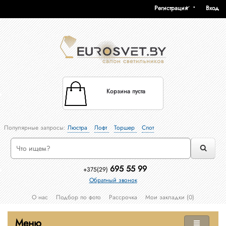
Регистрация
Вход
Корзина пуста
Популярные запросы:
Люстра
Лофт
Торшер
Спот
695 55 99
+375(29)
Обратный звонок
О нас
Подбор по фото
Рассрочка
Мои закладки (0)
Меню