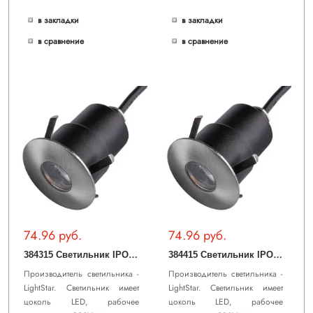
в закладки
в закладки
в сравнение
в сравнение
74.96 руб.
74.96 руб.
3
84315 Светильник IPOGEO LED 5W 280LM 35G НИКЕЛЬ 3000K IP65 (в комплекте)
3
84415 Светильник IPOGEO LED 5W 240LM 35G НИКЕЛЬ 4000K IP65 (в комплекте)
Производитель светильника -
Производитель светильника -
LightStar. Светильник имеет
LightStar. Светильник имеет
цоколь LED, рабочее
цоколь LED, рабочее