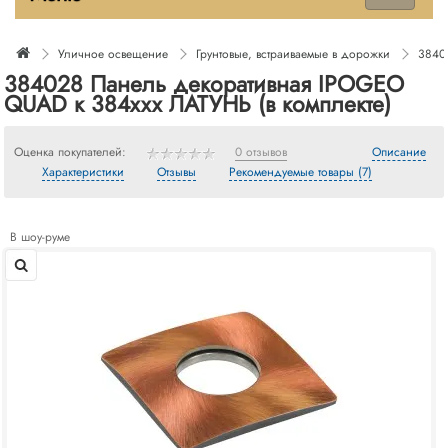
Уличное освещение
Грунтовые, встраиваемые в дорожки
3840
384028 Панель декоративная IPOGEO
QUAD к 384ххх ЛАТУНЬ (в комплекте)
Оценка покупателей:
0 отзывов
Описание
Характеристики
Отзывы
Рекомендуемые товары (7)
В шоу-руме