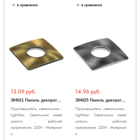
в сравнение
в сравнение
13.09 руб.
14.96 руб.
3
84021 Панель декоративная IPOGEO QUAD к 384ххх БРОНЗА (в комплекте)
3
84025 Панель декоративная IPOGEO QUAD к 384ххх НИКЕЛЬ (в комплекте)
Производитель светильника -
Производитель светильника -
LightStar. Светильник имеет
LightStar. Светильник имеет
цоколь , рабочее
цоколь , рабочее
напряжение 220V. Материал
напряжение 220V. Материал
к..
к..