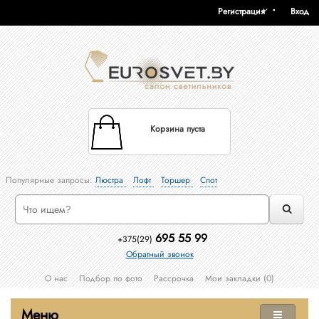
Регистрация
Вход
Корзина пуста
Популярные запросы:
Люстра
Лофт
Торшер
Спот
695 55 99
+375(29)
Обратный звонок
О нас
Подбор по фото
Рассрочка
Мои закладки (0)
Меню