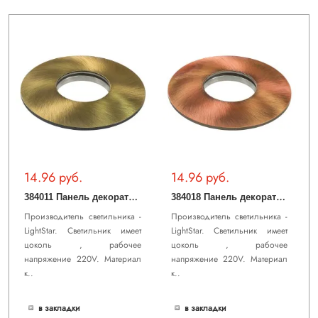
14.96 руб.
14.96 руб.
3
84011 Панель декоративная IPOGEO CYL к 384ххх БРОНЗА (в комплекте)
3
84018 Панель декоративная IPOGEO CYL к 384ххх ЛАТУНЬ (в комплекте)
Производитель светильника -
Производитель светильника -
LightStar. Светильник имеет
LightStar. Светильник имеет
цоколь , рабочее
цоколь , рабочее
напряжение 220V. Материал
напряжение 220V. Материал
к..
к..
в закладки
в закладки