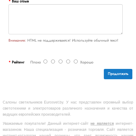
Ваш отзыв
Внимание:
HTML не поддерживается! Используйте обычный текст!
Рейтинг
Плохо
Хорошо
Продолжить
Салоны светильников Eurosvet.by. У нас представлен огромный выбор
светотехники и электротоваров различного назначения и качества от
ведущих европейских производителей.
Уважаемые покупатели! Данный интернет-сайт
не является
интернет-
магазином. Наша специализация - розничная торговля. Сайт является
интрнет-каталогом нашей розницы, что дает возможность нашим