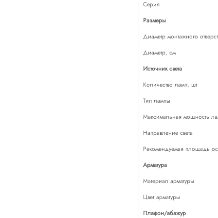
Серия
Размеры
Диаметр монтажного отверст
Диаметр, см
Источник света
Количество ламп, шт
Тип лампы
Максимальная мощность лам
Направление света
Рекомендуемая площадь осв
Арматура
Материал арматуры
Цвет арматуры
Плафон/абажур