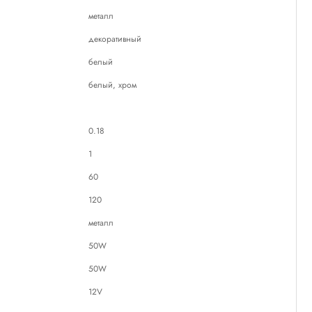
металл
декоративный
белый
белый, хром
0.18
1
60
120
металл
50W
50W
12V