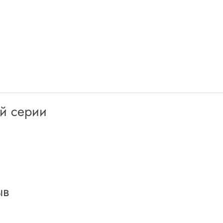
ой серии
ыв