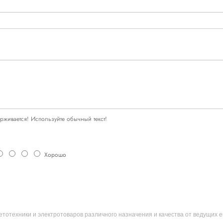
живается! Используйте обычный текст!
Хорошо
ветотехники и электротоваров различного назначения и качества от ведущих