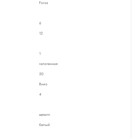
Forza
6
12
1
галогенная
50
Вниз
4
металл
белый