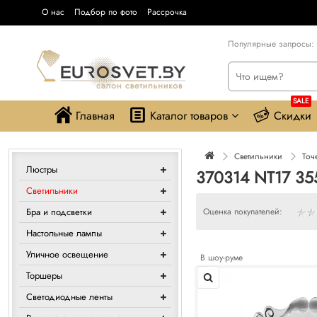
О нас
Подбор по фото
Рассрочка
Популярные запросы:
SALE
Главная
Каталог товаров
Скидки
Светильники
Точ
Люстры
370314 NT17 35
Светильники
Бра и подсветки
Оценка покупателей:
Настольные лампы
Уличное освещение
В шоу-руме
Торшеры
Светодиодные ленты