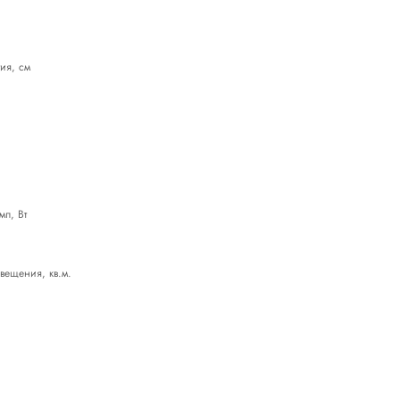
ия, см
п, Вт
ещения, кв.м.