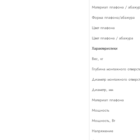
Материал плафона / абажу
Форма плафона/абажура
Цвет плафона
Цвет плафона / абажура
Характеристики
Вес, кг
Глубина монтажного отверст
Диаметр монтажного отверст
Диаметр, мм
Материал плафона
Мощность
Мощность, Вт
Напряжение