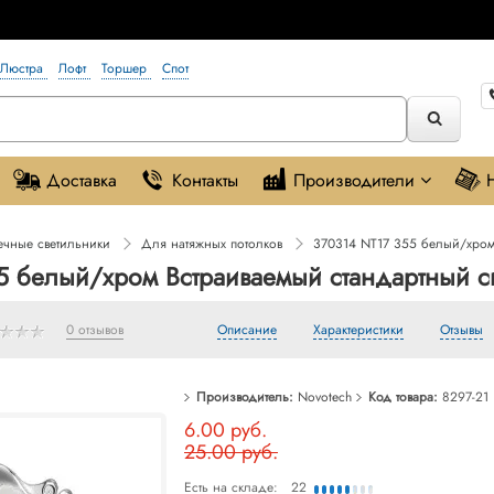
Люстра
Лофт
Торшер
Спот
Доставка
Контакты
Производители
ечные светильники
Для натяжных потолков
370314 NT17 355 белый/хром
5 белый/хром Встраиваемый стандартный 
0 отзывов
Описание
Характеристики
Отзывы
Производитель:
Novotech
Код товара:
8297-21
6.00 руб.
25.00 руб.
Есть на складе:
22