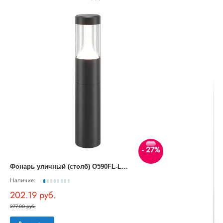
- 27%
Ф
онарь уличный (столб) O590FL-L8B4K Koln Outdoor
Наличие:
202.19 руб.
277.00 руб.