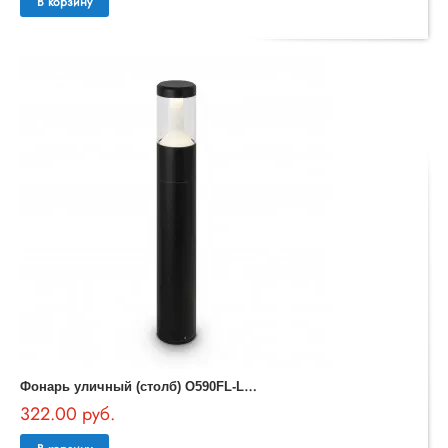
В корзину
Ф
онарь уличный (столб) O590FL-L8B4K1 Koln Outdoor
322.00 руб.