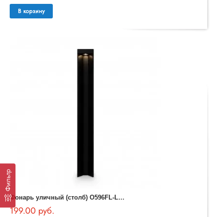
В корзину
Фильтр
Ф
онарь уличный (столб) O596FL-L9B4K1 Essen Outdoor
199.00 руб.