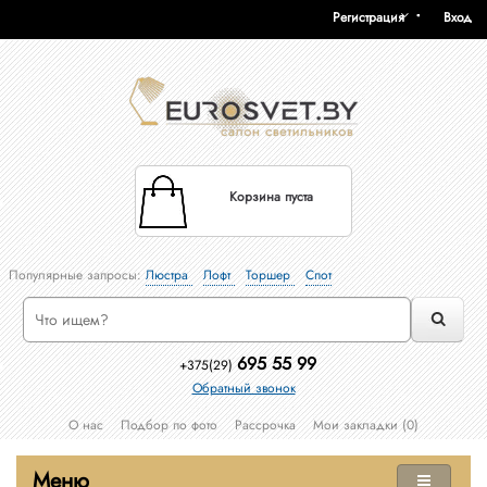
Регистрация
Вход
Корзина пуста
Популярные запросы:
Люстра
Лофт
Торшер
Спот
695 55 99
+375(29)
Обратный звонок
О нас
Подбор по фото
Рассрочка
Мои закладки (0)
Меню