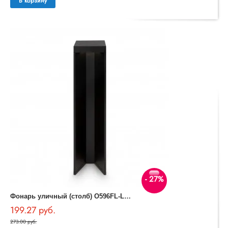
В корзину
- 27%
Ф
онарь уличный (столб) O596FL-L9B4K Essen Outdoor
199.27 руб.
273.00 руб.