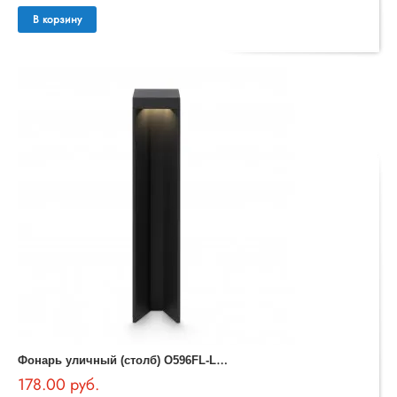
В корзину
Ф
онарь уличный (столб) O596FL-L9GR4K Essen Outdoor
178.00 руб.