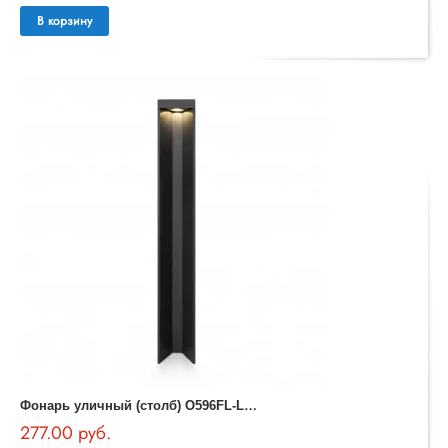
В корзину
Ф
онарь уличный (столб) O596FL-L9GR4K1 Essen Outdoor
277.00 руб.