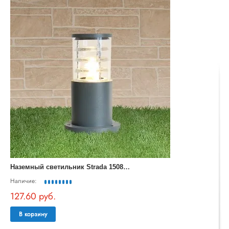
Н
аземный светильник Strada 1508 TECHNO серый
Наличие:
127.60 руб.
В корзину