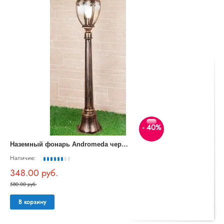
- 40%
Н
аземный фонарь Andromeda черное золото GLYF-8024F
Наличие:
348.00 руб.
580.00 руб.
В корзину