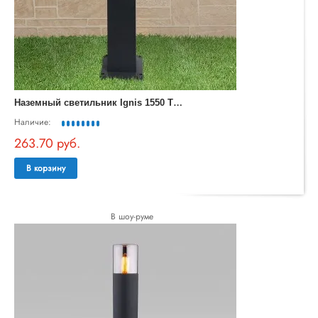
Н
аземный светильник Ignis 1550 TECHNO черный
Наличие:
263.70 руб.
В корзину
В шоу-руме