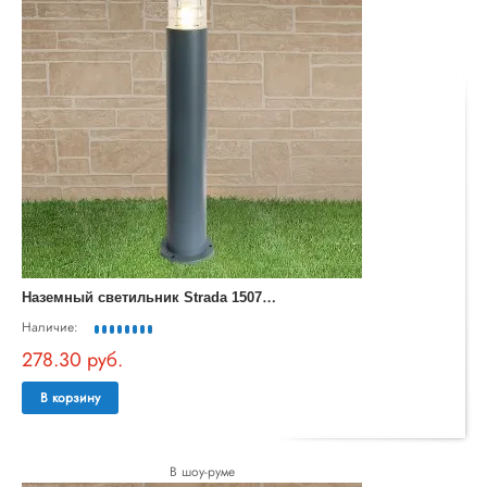
Н
аземный светильник Strada 1507 TECHNO серый
Наличие:
278.30 руб.
В корзину
В шоу-руме