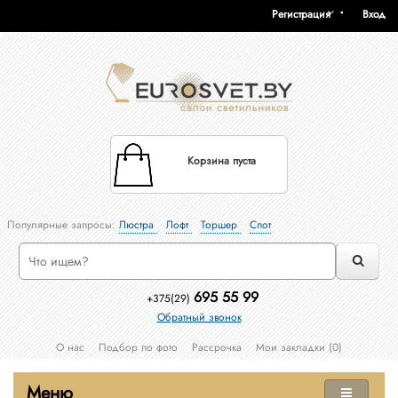
Регистрация
Вход
Корзина пуста
Популярные запросы:
Люстра
Лофт
Торшер
Спот
695 55 99
+375(29)
Обратный звонок
О нас
Подбор по фото
Рассрочка
Мои закладки (0)
Меню