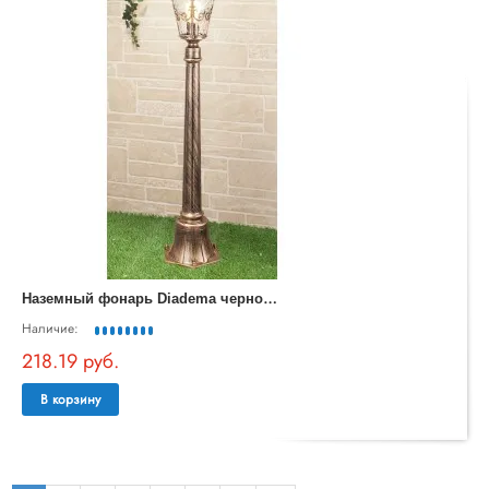
Н
аземный фонарь Diadema черное золото GLYF-8046F
Наличие:
218.19 руб.
В корзину