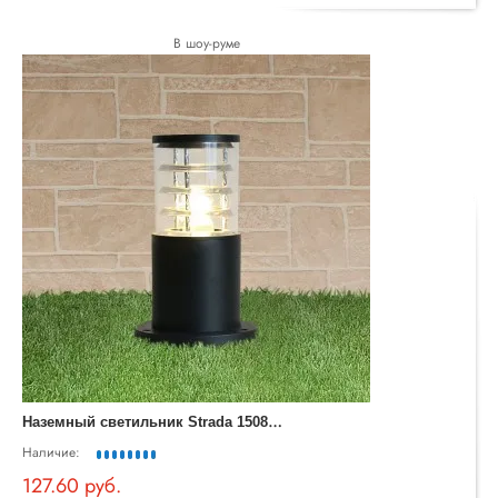
В шоу-руме
Н
аземный светильник Strada 1508 TECHNO черный
Наличие:
127.60 руб.