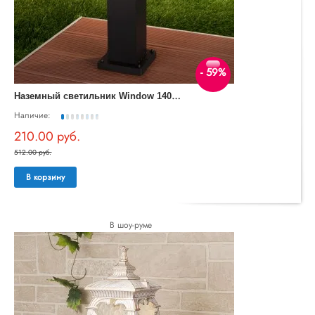
- 59%
Н
аземный светильник Window 1406 TECHNO черный
Наличие:
210.00 руб.
512.00 руб.
В корзину
В шоу-руме