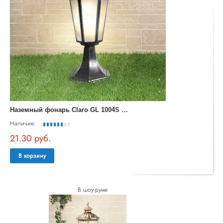
Н
аземный фонарь Claro GL 1004S черное золото
Наличие:
21.30 руб.
В корзину
В шоу-руме