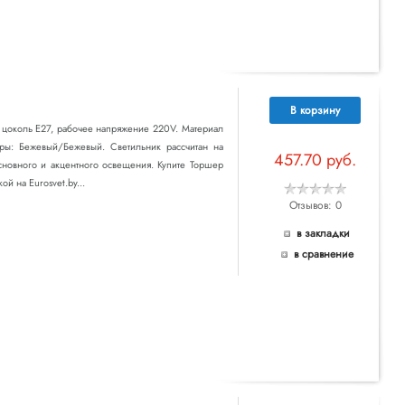
В корзину
т цоколь E27, рабочее напряжение 220V. Материал
туры: Бежевый/Бежевый. Светильник рассчитан на
457.70 руб.
сновного и акцентного освещения. Купите Торшер
й на Eurosvet.by...
Отзывов: 0
в закладки
в сравнение