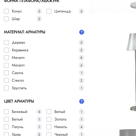
ФОРМА ПЛАФОНА/АБАЖУРА
Конус
Цилиндр
3
6
Шар
2
МАТЕРИАЛ АРМАТУРЫ
Дерево
2
Керамика
2
Металл
8
Металл
6
Смола
1
Стекло
2
Хрусталь
1
ЦВЕТ АРМАТУРЫ
Бежевый
Белый
4
1
Белый
Золото
1
1
Латунь
Никель
1
4
Хром
Черный
2
1