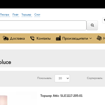
Люстра
Лофт
Торшер
Спот
Доставка
Контакты
Производители
oluce
Показывать:
Сортировать:
Торшер Attic SLE1117-205-01