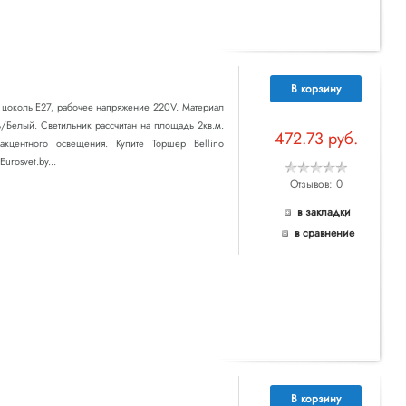
В корзину
т цоколь E27, рабочее напряжение 220V. Материал
ь/Белый. Светильник рассчитан на площадь 2кв.м.
472.73 руб.
акцентного освещения. Купите Торшер Bellino
urosvet.by...
Отзывов: 0
в закладки
в сравнение
В корзину