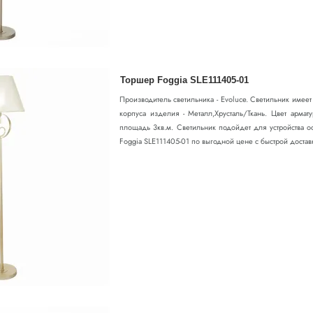
Торшер Foggia SLE111405-01
Производитель светильника - Evoluce. Светильник имее
корпуса изделия - Металл,Хрусталь/Ткань. Цвет арма
площадь 3кв.м. Светильник подойдет для устройства о
Foggia SLE111405-01 по выгодной цене с быстрой доставко