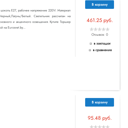
В корзину
т цоколь E27, рабочее напряжение 220V. Материал
Черный,Латунь/Белый. Светильник рассчитан на
461.25 руб.
сновного и акцентного освещения. Купите Торшер
 на Eurosvet.by...
Отзывов: 0
в закладки
в сравнение
В корзину
95.48 руб.