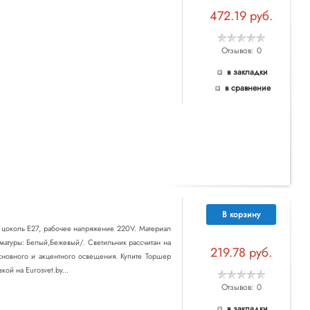
472.19 руб.
Отзывов: 0
в закладки
в сравнение
В корзину
т цоколь E27, рабочее напряжение 220V. Материал
матуры: Белый,Бежевый/. Светильник рассчитан на
219.78 руб.
сновного и акцентного освещения. Купите Торшер
ой на Eurosvet.by...
Отзывов: 0
в закладки