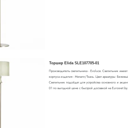
Торшер Elida SLE107705-01
Производитель светильника - Evoluce. Светильник имее
корпуса изделия - Металл/Ткань. Цвет арматуры: Бежев
Светильник подойдет для устройства основного и акцен
01 по выгодной цене с быстрой доставкой на Eurosvet.by.