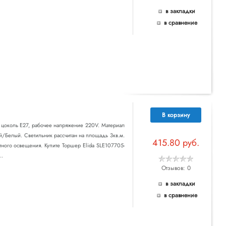
в закладки
в сравнение
В корзину
т цоколь E27, рабочее напряжение 220V. Материал
ый/Белый. Светильник рассчитан на площадь 3кв.м.
415.80 руб.
тного освещения. Купите Торшер Elida SLE107705-
..
Отзывов: 0
в закладки
в сравнение