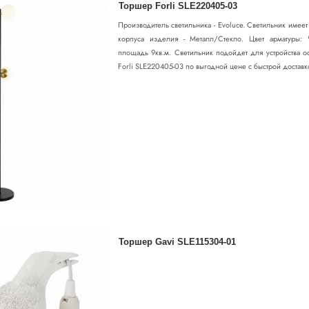
Торшер Forli SLE220405-03
Производитель светильника - Evoluce. Светильник имее
корпуса изделия - Металл/Стекло. Цвет арматуры: 
площадь 9кв.м. Светильник подойдет для устройства о
Forli SLE220405-03 по выгодной цене с быстрой доставкой
Торшер Gavi SLE115304-01