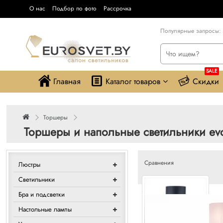
О нас
Подбор по фото
Рассрочка
Популярные запросы:
SALE
Главная
Каталог товаров
Скидки
Торшеры
Торшеры и напольные светильники ev
Сравнения
Люстры
Светильники
Бра и подсветки
Настольные лампы