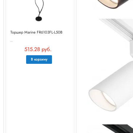
Торшер Marine FR6103FL-L50B
..
515.28 руб.
В корзину