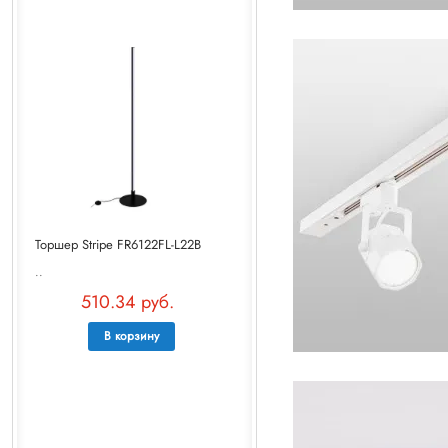
Торшер Stripe FR6122FL-L22B
..
510.34 руб.
В корзину