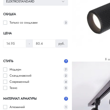
ELEKTROSTANDARD
СКИДКА
Только со cкидками
3
ЦЕНА
-
руб.
В ш
СТИЛЬ
Модерн
7
Скандинавский
2
Современный
4
Техно
5
МАТЕРИАЛ АРМАТУРЫ
Алюминий
1