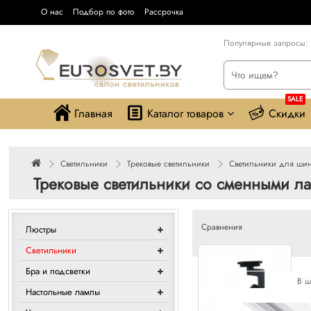
О нас
Подбор по фото
Рассрочка
Популярные запросы:
SALE
Главная
Каталог товаров
Скидки
Светильники
Трековые светильники
Светильники для ши
Трековые светильники со сменными лам
Сравнения
Люстры
Светильники
Бра и подсветки
В ш
Настольные лампы