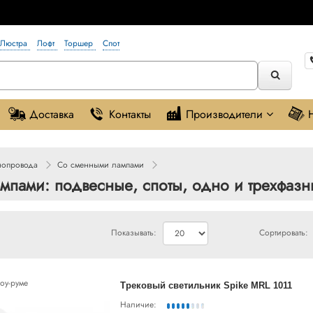
Люстра
Лофт
Торшер
Спот
Доставка
Контакты
Производители
нопровода
Со сменными лампами
пами: подвесные, споты, одно и трехфазны
Показывать:
Сортировать:
оу-руме
Трековый светильник Spike MRL 1011
Наличие: