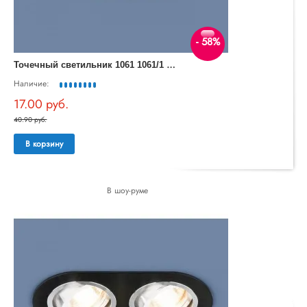
- 58%
Т
очечный светильник 1061 1061/1 MR16 WH белый
Наличие:
17.00 руб.
40.90 руб.
В корзину
В шоу-руме