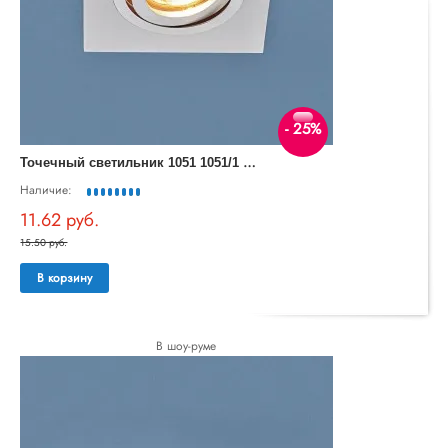
- 25%
Т
очечный светильник 1051 1051/1 WH белый
Наличие:
11.62 руб.
15.50 руб.
В корзину
В шоу-руме