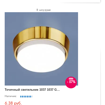
В шоу-руме
- 57%
Т
очечный светильник 1037 1037 GX53 GD
Наличие:
6.38 руб.