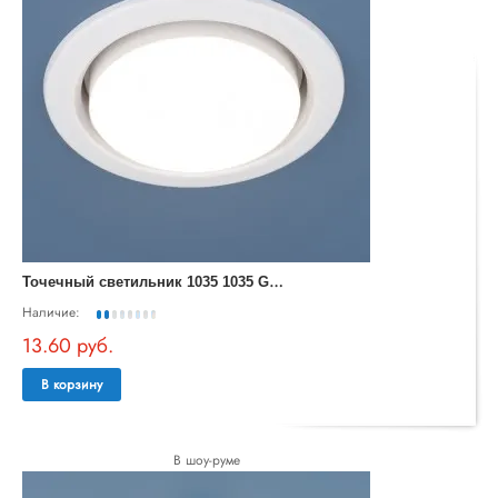
Т
очечный светильник 1035 1035 GX53 WH белый
Наличие:
13.60 руб.
В корзину
В шоу-руме