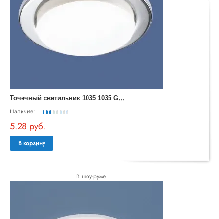
Т
очечный светильник 1035 1035 GX53 CH хром
Наличие:
5.28 руб.
В корзину
В шоу-руме