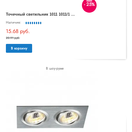
- 25%
Т
очечный светильник 1011 1011/1 MR16 CH хром
Наличие:
15.68 руб.
20.91 руб.
В корзину
В шоу-руме