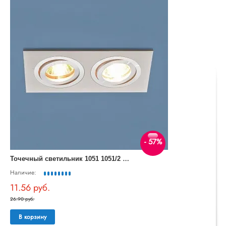
- 57%
Т
очечный светильник 1051 1051/2 WH белый
Наличие:
11.56 руб.
26.90 руб.
В корзину