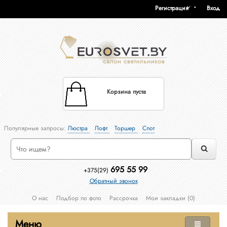
Регистрация
Вход
Корзина пуста
Популярные запросы:
Люстра
Лофт
Торшер
Спот
695 55 99
+375(29)
Обратный звонок
О нас
Подбор по фото
Рассрочка
Мои закладки (0)
Меню