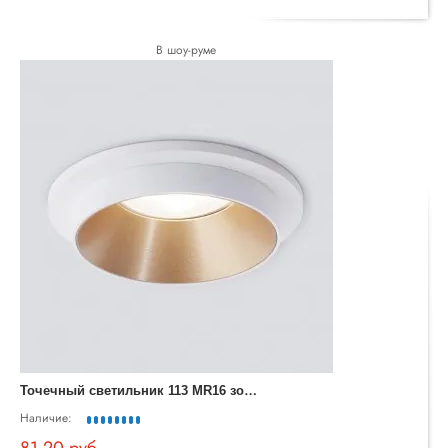
В шоу-руме
Т
очечный светильник 113 MR16 золото/белый
Наличие:
81.20 руб.