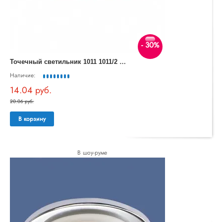
- 30%
Т
очечный светильник 1011 1011/2 MR16 CH хром
Наличие:
14.04 руб.
20.06 руб.
В корзину
В шоу-руме