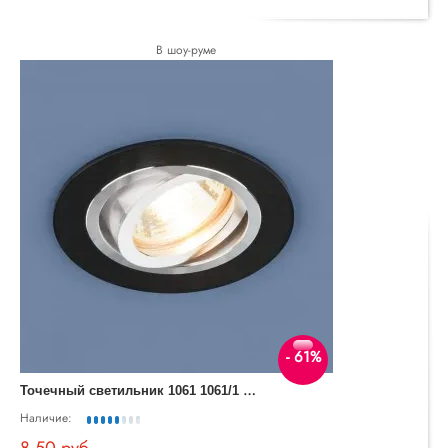
В шоу-руме
- 61%
Т
очечный светильник 1061 1061/1 MR16 BK черный
Наличие:
8.50 руб.