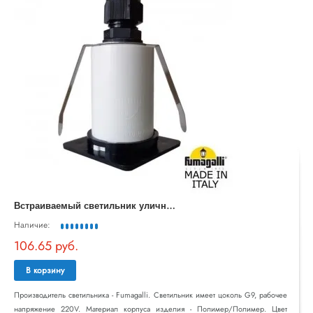
В
страиваемый светильник уличный Aldo 1L4.000.000.LXZ1L
Наличие:
106.65 руб.
В корзину
Производитель светильника - Fumagalli. Светильник имеет цоколь G9, рабочее
напряжение 220V. Материал корпуса изделия - Полимер/Полимер. Цвет