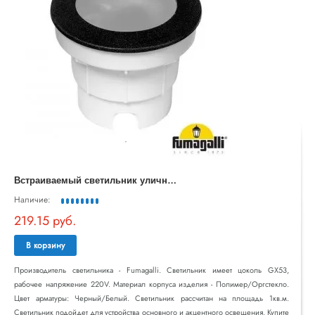
В
страиваемый светильник уличный CECI 2F1.000.000.AXG1L
Наличие:
219.15 руб.
В корзину
Производитель светильника - Fumagalli. Светильник имеет цоколь GX53,
рабочее напряжение 220V. Материал корпуса изделия - Полимер/Оргстекло.
Цвет арматуры: Черный/Белый. Светильник рассчитан на площадь 1кв.м.
Светильник подойдет для устройства основного и акцентного освещения. Купите