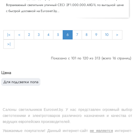
Встраиваемый светильник уличный CECI 2F1.000.000.AXG1L по выгодной цене
с быстрой доставкой на Eurosvet.by...
|<
<
2
3
4
5
6
7
8
9
10
>
>|
Показано с 101 по 120 из 313 (всего 16 страниц)
Цена
Для подсветки пола
Салоны светильников Eurosvet.by. У нас представлен огромный выбор
светотехники и электротоваров различного назначения и качества от
ведущих европейских производителей.
Уважаемые покупатели! Данный интернет-сайт
не является
интернет-