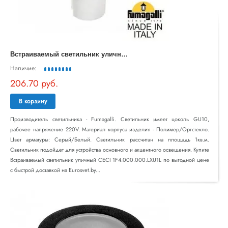
В
страиваемый светильник уличный CECI 1F4.000.000.LXU1L
Наличие:
206.70 руб.
В корзину
Производитель светильника - Fumagalli. Светильник имеет цоколь GU10,
рабочее напряжение 220V. Материал корпуса изделия - Полимер/Оргстекло.
Цвет арматуры: Серый/Белый. Светильник рассчитан на площадь 1кв.м.
Светильник подойдет для устройства основного и акцентного освещения. Купите
Встраиваемый светильник уличный CECI 1F4.000.000.LXU1L по выгодной цене
с быстрой доставкой на Eurosvet.by...