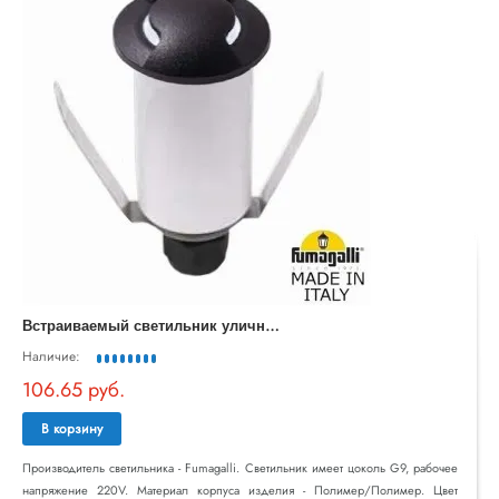
В
страиваемый светильник уличный Aldo 1L2.000.000.AXZ1L
Наличие:
106.65 руб.
В корзину
Производитель светильника - Fumagalli. Светильник имеет цоколь G9, рабочее
напряжение 220V. Материал корпуса изделия - Полимер/Полимер. Цвет