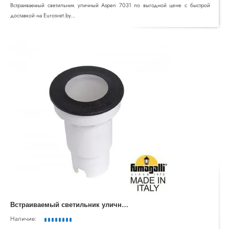
Встраиваемый светильник уличный Aspen 7031 по выгодной цене с быстрой
доставкой на Eurosvet.by...
В
страиваемый светильник уличный CECI 1F1.000.000.AXU1L
Наличие: