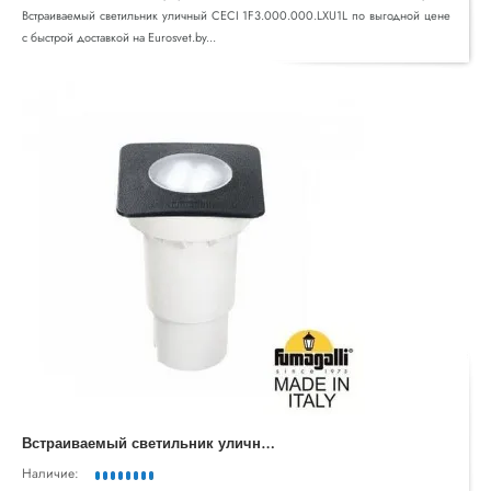
Встраиваемый светильник уличный CECI 1F3.000.000.LXU1L по выгодной цене
с быстрой доставкой на Eurosvet.by...
В
страиваемый светильник уличный CECI 1F4.000.000.AXU1L
Наличие: