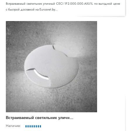
Встраиваемый светильник уличный CECI 1F2.000.000.AXU1L по выгодной цене
с быстрой доставкой на Eurosvet.by...
В
страиваемый светильник уличный CECI 1F2.000.000.LXU1L
Наличие: