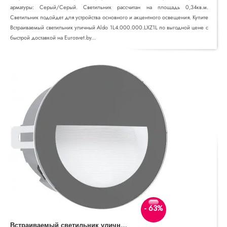
арматуры: Серый/Серый. Светильник рассчитан на площадь 0,34кв.м.
Светильник подойдет для устройства основного и акцентного освещения. Купите
Встраиваемый светильник уличный Aldo 1L4.000.000.LXZ1L по выгодной цене с
быстрой доставкой на Eurosvet.by...
- 63%
В
страиваемый светильник уличный Aracena 99576