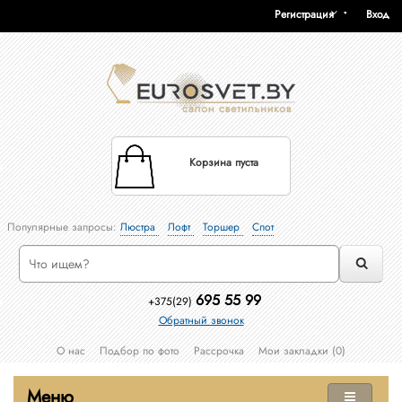
Регистрация
Вход
Корзина пуста
Популярные запросы:
Люстра
Лофт
Торшер
Спот
695 55 99
+375(29)
Обратный звонок
О нас
Подбор по фото
Рассрочка
Мои закладки (0)
Меню