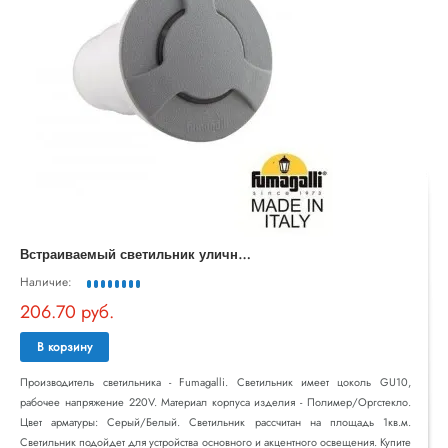
В
страиваемый светильник уличный CECI 1F3.000.000.LXU1L
Наличие:
206.70 руб.
В корзину
Производитель светильника - Fumagalli. Светильник имеет цоколь GU10,
рабочее напряжение 220V. Материал корпуса изделия - Полимер/Оргстекло.
Цвет арматуры: Серый/Белый. Светильник рассчитан на площадь 1кв.м.
Светильник подойдет для устройства основного и акцентного освещения. Купите