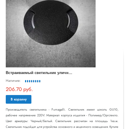
В
страиваемый светильник уличный CECI 1F2.000.000.AXU1L
Наличие:
206.70 руб.
В корзину
Производитель светильника - Fumagalli. Светильник имеет цоколь GU10,
рабочее напряжение 220V. Материал корпуса изделия - Полимер/Оргстекло.
Цвет арматуры: Черный/Белый. Светильник рассчитан на площадь 1кв.м.
Светильник подойдет для устройства основного и акцентного освещения. Купите