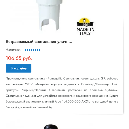
В
страиваемый светильник уличный Aldo 1L4.000.000.AXZ1L
Наличие:
106.65 руб.
В корзину
Производитель светильника - Fumagalli. Светильник имеет цоколь G9, рабочее
напряжение 220V. Материал корпуса изделия - Полимер/Полимер. Цвет
арматуры: Черный/Черный. Светильник рассчитан на площадь 0,34кв.м.
Светильник подойдет для устройства основного и акцентного освещения. Купите
Встраиваемый светильник уличный Aldo 1L4.000.000.AXZ1L по выгодной цене с
быстрой доставкой на Eurosvet.by...