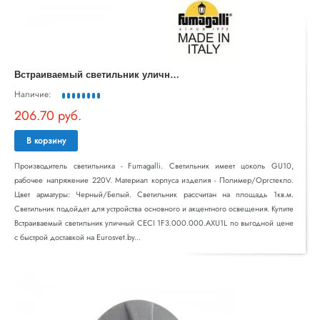
В
страиваемый светильник уличный CECI 1F3.000.000.AXU1L
Наличие:
206.70 руб.
В корзину
Производитель светильника - Fumagalli. Светильник имеет цоколь GU10,
рабочее напряжение 220V. Материал корпуса изделия - Полимер/Оргстекло.
Цвет арматуры: Черный/Белый. Светильник рассчитан на площадь 1кв.м.
Светильник подойдет для устройства основного и акцентного освещения. Купите
Встраиваемый светильник уличный CECI 1F3.000.000.AXU1L по выгодной цене
с быстрой доставкой на Eurosvet.by...