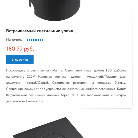
В
страиваемый светильник уличный Aspen 7030
Наличие:
180.79 руб.
В корзину
Производитель светильника - Mantra. Светильник имеет цоколь LED, рабочее
напряжение 220V. Материал корпуса изделия - Алюминий/Пластик. Цвет
арматуры: Черный/Серый. Светильник рассчитан на площадь 0,6кв.м.
Светильник подойдет для устройства основного и акцентного освещения. Купите
Встраиваемый светильник уличный Aspen 7030 по выгодной цене с быстрой
доставкой на Eurosvet.by...