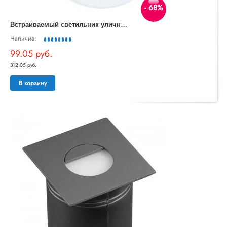
- 68%
В
страиваемый светильник уличный Aracena 99577
Наличие:
99.05 руб.
312.05 руб.
В корзину