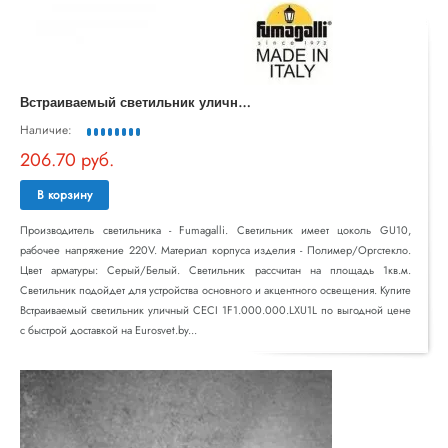
В
страиваемый светильник уличный CECI 1F1.000.000.LXU1L
Наличие:
206.70 руб.
В корзину
Производитель светильника - Fumagalli. Светильник имеет цоколь GU10,
рабочее напряжение 220V. Материал корпуса изделия - Полимер/Оргстекло.
Цвет арматуры: Серый/Белый. Светильник рассчитан на площадь 1кв.м.
Светильник подойдет для устройства основного и акцентного освещения. Купите
Встраиваемый светильник уличный CECI 1F1.000.000.LXU1L по выгодной цене
с быстрой доставкой на Eurosvet.by...