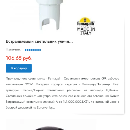
В
страиваемый светильник уличный Aldo 1L1.000.000.LXZ1L
Наличие:
106.65 руб.
В корзину
Производитель светильника - Fumagalli. Светильник имеет цоколь G9, рабочее
напряжение 220V. Материал корпуса изделия - Полимер/Полимер. Цвет
арматуры: Серый/Серый. Светильник рассчитан на площадь 0,34кв.м.
Светильник подойдет для устройства основного и акцентного освещения. Купите
Встраиваемый светильник уличный Aldo 1L1.000.000.LXZ1L по выгодной цене с
быстрой доставкой на Eurosvet.by...