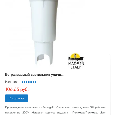
В
страиваемый светильник уличный Aldo 1L0.000.000.LXZ1L
Наличие:
106.65 руб.
В корзину
Производитель светильника - Fumagalli. Светильник имеет цоколь G9, рабочее
напряжение 220V. Материал корпуса изделия - Полимер/Полимер. Цвет