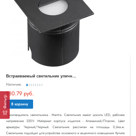
В
страиваемый светильник уличный Aspen 7031
Наличие:
180.79 руб.
Фильтр
В корзину
Производитель светильника - Mantra. Светильник имеет цоколь LED, рабочее
напряжение 220V. Материал корпуса изделия - Алюминий/Пластик. Цвет
арматуры: Черный/Черный. Светильник рассчитан на площадь 0,6кв.м.
Светильник подойдет для устройства основного и акцентного освещения. Купите