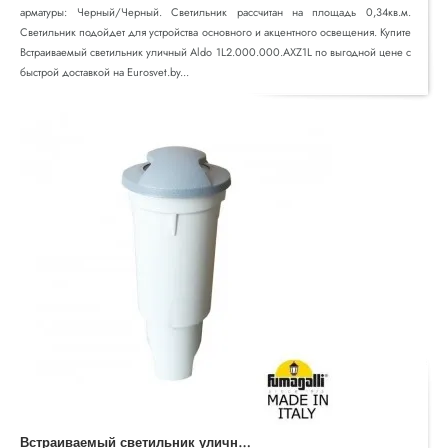
арматуры: Черный/Черный. Светильник рассчитан на площадь 0,34кв.м.
Светильник подойдет для устройства основного и акцентного освещения. Купите
Встраиваемый светильник уличный Aldo 1L2.000.000.AXZ1L по выгодной цене с
быстрой доставкой на Eurosvet.by...
В
страиваемый светильник уличный Aldo 1L2.000.000.LXZ1L