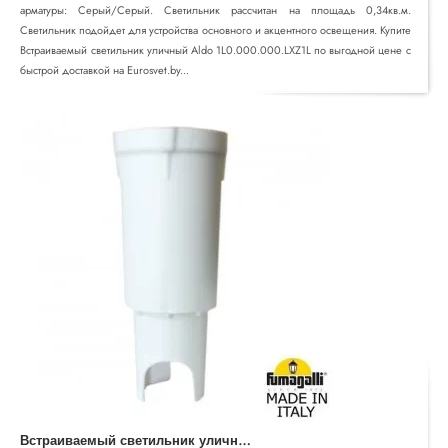
арматуры: Серый/Серый. Светильник рассчитан на площадь 0,34кв.м.
Светильник подойдет для устройства основного и акцентного освещения. Купите
Встраиваемый светильник уличный Aldo 1L0.000.000.LXZ1L по выгодной цене с
быстрой доставкой на Eurosvet.by...
В
страиваемый светильник уличный Aldo 1L1.000.000.AXZ1L