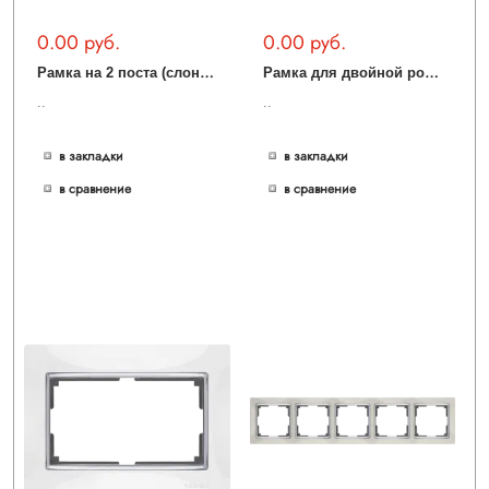
0.00 руб.
0.00 руб.
Р
амка на 2 поста (слоновая кость/золото) WL03-Frame-02-ivory-GD
Р
амка для двойной розетки (слоновая кость) WL03-Frame-01-DBL-ivory
..
..
в закладки
в закладки
в сравнение
в сравнение