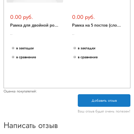
0.00 руб.
0.00 руб.
Р
амка для двойной розетки (белый) WL03-Frame-01-DBL-white
Р
амка на 5 постов (слоновая кость) WL03-Frame-05-ivory
..
..
в закладки
в закладки
в сравнение
в сравнение
Оценка покупателей:
Добавить отзыв
Ваш отзыв будет очень полезен!
Написать отзыв