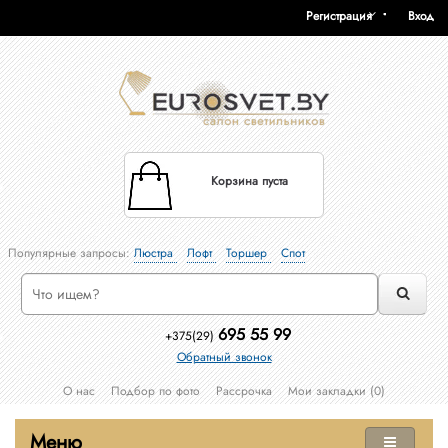
Регистрация
Вход
Корзина пуста
Популярные запросы:
Люстра
Лофт
Торшер
Спот
695 55 99
+375(29)
Обратный звонок
О нас
Подбор по фото
Рассрочка
Мои закладки (0)
Меню