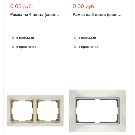
0.00 руб.
0.00 руб.
Р
амка на 4 поста (слоновая кость/золото) WL03-Frame-04-ivory-GD
Р
амка на 3 поста (слоновая кость/золото) WL03-Frame-03-ivory-GD
..
..
в закладки
в закладки
в сравнение
в сравнение