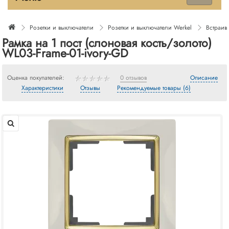
Розетки и выключатели
Розетки и выключатели Werkel
Встраив
Рамка на 1 пост (слоновая кость/золото)
WL03-Frame-01-ivory-GD
Оценка покупателей:
0 отзывов
Описание
Характеристики
Отзывы
Рекомендуемые товары (6)