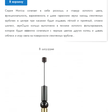
В корзину
Серия Monica сочетает в себе роскошь и гламур золотого цвета,
функциональность, вариативность и даже гармонию звука: каскад стеклянных
трубочек в центре при касании будет издавать лёгкий и приятный, словно
шелест, звукОдно кольцо выполнено в технике золотого фольгирования,
которое будет эффектно сочетаться с черным цветом других колец и давать
отблеск и игру света на поверхности стеклянных трубоче..
В шоу-руме