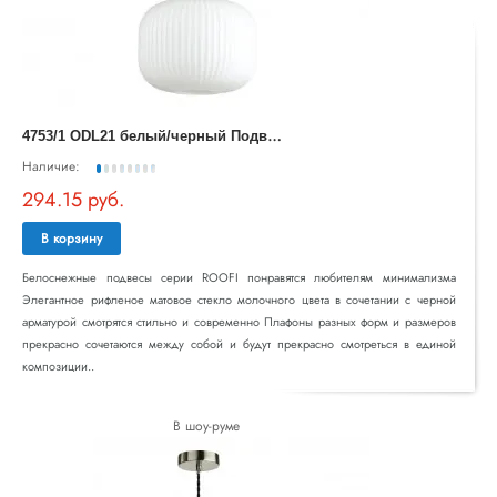
4
753/1 ODL21 белый/черный Подвес E27 60W ROOFI
Наличие:
294.15 руб.
В корзину
Белоснежные подвесы серии ROOFI понравятся любителям минимализма
Элегантное рифленое матовое стекло молочного цвета в сочетании с черной
арматурой смотрятся стильно и современно Плафоны разных форм и размеров
прекрасно сочетаются между собой и будут прекрасно смотреться в единой
композиции..
В шоу-руме