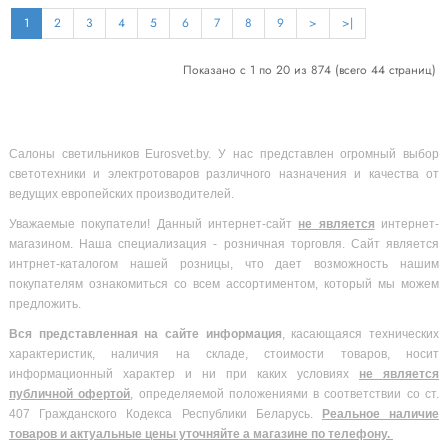
1
2
3
4
5
6
7
8
9
>
>|
Показано с 1 по 20 из 874 (всего 44 страниц)
Салоны светильников Eurosvet.by. У нас представлен огромный выбор
светотехники и электротоваров различного назначения и качества от
ведущих европейских производителей.
Уважаемые покупатели! Данный интернет-сайт
не является
интернет-
магазином. Наша специализация - розничная торговля. Сайт является
интрнет-каталогом нашей розницы, что дает возможность нашим
покупателям ознакомиться со всем ассортиментом, который мы можем
предложить.
Вся
представленная на сайте информация
, касающаяся технических
характеристик, наличия на складе, стоимости товаров, носит
информационный характер и ни при каких условиях
не является
публичной офертой
, определяемой положениями в соответствии со ст.
407 Гражданского Кодекса Республики Беларусь.
Реальное наличие
товаров и актуальные цены уточняйте а магазине по телефону.