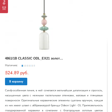
4
861/1B CLASSIC ODL_EX21 золото/раноцветн./керамика/стекло Подвес E14 1*40W CANDY
Наличие:
524.89 руб.
В корзину
Candy-особенная линия, в ней сочетается мельчайшая детализация и строгость,
насыщенные цвета с нежными пастельными оттенками, матовые и глянцевые
поверхности Оригинальные керамические элементы сделаны вручную, каждая
из них имеет штамп с аббревиатурой бренда Odeon Light - OL Притягательность
глазурированной керамики в сочетании с благородным золотым цветом