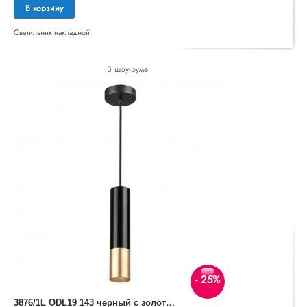
В корзину
Светильник накладной
В шоу-руме
- 25%
3
876/1L ODL19 143 черный с золотом Подвесной светильник GU10 1*50W 220V KIKO