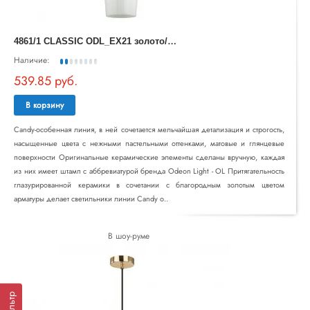
4
861/1 CLASSIC ODL_EX21 золото/раноцветн./керамика/стекло Подвес E14 1*40W CANDY
Наличие:
539.85 руб.
В корзину
Candy-особенная линия, в ней сочетается мельчайшая детализация и строгость,
насыщенные цвета с нежными пастельными оттенками, матовые и глянцевые
поверхности Оригинальные керамические элементы сделаны вручную, каждая
из них имеет штамп с аббревиатурой бренда Odeon Light - OL Притягательность
глазурированной керамики в сочетании с благородным золотым цветом
арматуры делает светильники линии Candy о..
В шоу-руме
Фильтр