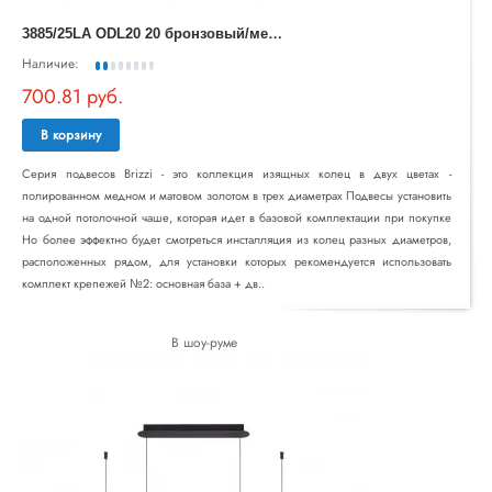
3
885/25LA ODL20 20 бронзовый/металл Подвесной светильник LED 4000K 25W 220V (2 вида крепления) BRIZZ
Наличие:
700.81 руб.
В корзину
Серия подвесов Brizzi - это коллекция изящных колец в двух цветах -
полированном медном и матовом золотом в трех диаметрах Подвесы установить
на одной потолочной чаше, которая идет в базовой комплектации при покупке
Но более эффектно будет смотреться инсталляция из колец разных диаметров,
расположенных рядом, для установки которых рекомендуется использовать
комплект крепежей №2: основная база + дв..
В шоу-руме