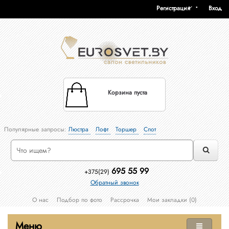
Регистрация
Вход
Корзина пуста
Популярные запросы:
Люстра
Лофт
Торшер
Спот
695 55 99
+375(29)
Обратный звонок
О нас
Подбор по фото
Рассрочка
Мои закладки (0)
Меню