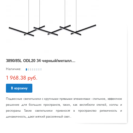
3
890/85L ODL20 34 черный/металл Подвесной светильник LED 4000K 85W 220V RUDY
Наличие:
1 968.38 руб.
В корзину
Подвесные светильники с крупными прямыми элементами - стильное, эффектное
решение для больших пространств, таких, как вестибюли отелей, холлы и
рестораны Такие светильники привносят в пространство ритмичность и
динамичность, дают мягкий рассеянный свет..