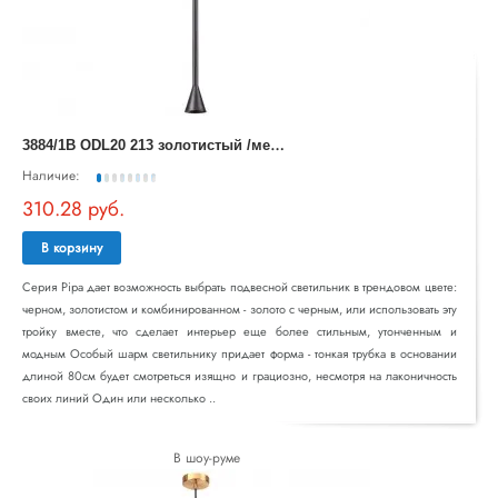
3
884/1B ODL20 213 золотистый /металл Подвесной светильник GU10 50W 220V PIPA
Наличие:
310.28 руб.
В корзину
Серия Pipa дает возможность выбрать подвесной светильник в трендовом цвете:
черном, золотистом и комбинированном - золото с черным, или использовать эту
тройку вместе, что сделает интерьер еще более стильным, утонченным и
модным Особый шарм светильнику придает форма - тонкая трубка в основании
длиной 80см будет смотреться изящно и грациозно, несмотря на лаконичность
своих линий Один или несколько ..
В шоу-руме