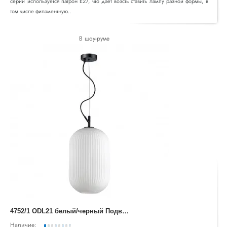
серии используется патрон Е27, что дает возсть ставить лампу разной формы, в
том числе филаментную..
В шоу-руме
4
752/1 ODL21 белый/черный Подвес E27 60W ROOFI
Наличие: