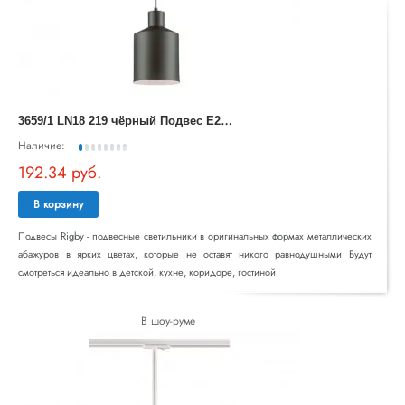
3
659/1 LN18 219 чёрный Подвес E27 60W 220V RIGBY
Наличие:
192.34 руб.
В корзину
Подвесы Rigby - подвесные светильники в оригинальных формах металлических
абажуров в ярких цветах, которые не оставят никого равнодушными Будут
смотреться идеально в детской, кухне, коридоре, гостиной
В шоу-руме