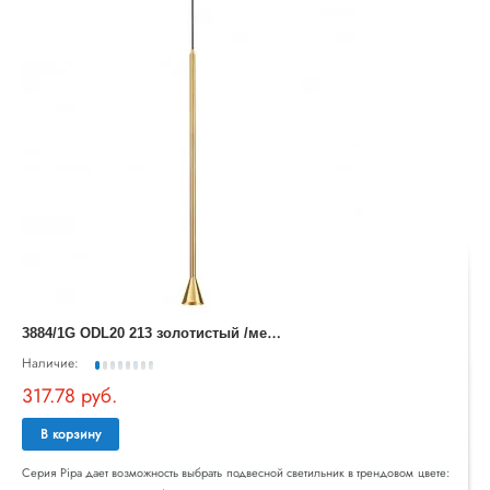
3
884/1G ODL20 213 золотистый /металл Подвесной светильник GU10 50W 220V PIPA
Наличие:
317.78 руб.
В корзину
Серия Pipa дает возможность выбрать подвесной светильник в трендовом цвете: