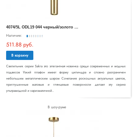
4
074/5L ODL19 044 черный/золото Подвес GU10 1*5W SAKRA
Наличие:
511.88 руб.
В корзину
Светильник серии Sakra это элегантная новинка среди современных и модных
подвесов Узкий плафон имеет форму цилиндра и словно разграничен
небольшим металлическим шаром Сочетание роскошных актуальных цветов,
приглушенные матовые и глянцевые поверхности делает эту серию
ультрамодной и харизматичной..
В шоу-руме