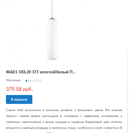
4
642/1 ODL20 373 золотой/белый Подвес E27 60W 220V VOSTI
Наличие:
379.58 руб.
В корзину
Серия Vosti выполнена в стильном дизайне и трендовых цветах Это модная
продол- говатая форма цилиндров в сочетании с эффектным основанием у
настенных светильников и витым шнуром в подвесах Бирюзовый цвет отлично
впишется в светлый интерьер в пастельных тонах, особенно в стиле midcentury В