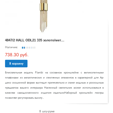
4
847/2 HALL ODL21 335 золото/металл/стекло Подвес G9 2*40W FLAMBI
Наличие:
738.30 руб.
В корзину
Блистательная модель Flambi на составном кронштейне с великолепными
плафонами из металлических и стеклянных элементов в характерной для Ар-
деко скошенной форме выглядит притягательно и станет модным и роскошным
предметом вашего интерьера Настенный светильник может использоваться в
качестве самодостаточного изделия отдельноНаборный кронштейн люстры
позволяет регулировать высоту..
В шоу-руме