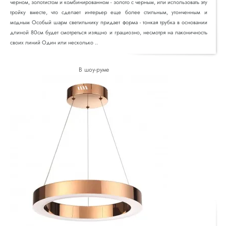
черном, золотистом и комбинированном - золото с черным, или использовать эту
тройку вместе, что сделает интерьер еще более стильным, утонченным и
модным Особый шарм светильнику придает форма - тонкая трубка в основании
длиной 80см будет смотреться изящно и грациозно, несмотря на лаконичность
своих линий Один или несколько ..
В шоу-руме