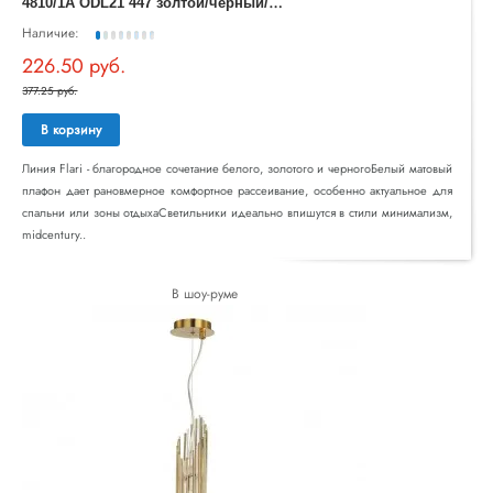
4
810/1A ODL21 447 золтой/черный/белый Подвес E14 1*40W FLARI
Наличие:
226.50 руб.
377.25 руб.
В корзину
Линия Flari - благородное сочетание белого, золотого и черногоБелый матовый
плафон дает рановмерное комфортное рассеивание, особенно актуальное для
спальни или зоны отдыхаСветильники идеально впишутся в стили минимализм,
midcentury..
В шоу-руме