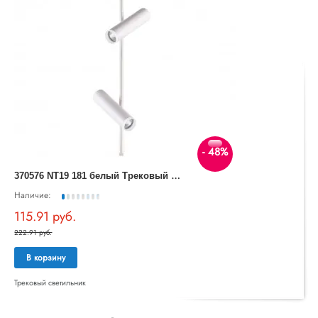
- 48%
3
70576 NT19 181 белый Трековый светильник IP20 GU10 2*50W 220V BATRA
Наличие:
115.91 руб.
222.91 руб.
В корзину
Трековый светильник