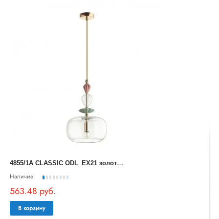
4
855/1A CLASSIC ODL_EX21 золото/раноцветн./керамика/стекло Подвес E14 1*40W BIZET
Наличие:
563.48 руб.
В корзину