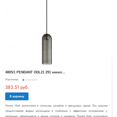
4
805/1 PENDANT ODL21 291 никель/дымчатый Подвес E27 1*60W VOSTI
Наличие:
383.51 руб.
В корзину
Линия Vosti выполнена в стильном дизайне и трендовых цветах Это модная
продолговатая форма цилиндров в сочетании с эффектным основанием у
настенных светильников и витым шнуром в подвесах Линия Vosti дополнена