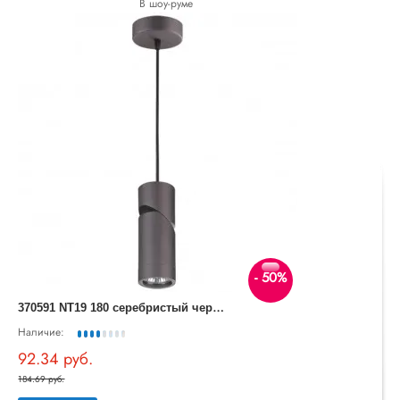
В шоу-руме
- 50%
3
70591 NT19 180 серебристый черный Накладной светильник IP20 GU10 50W 220-240V ELITE
Наличие:
92.34 руб.
184.69 руб.