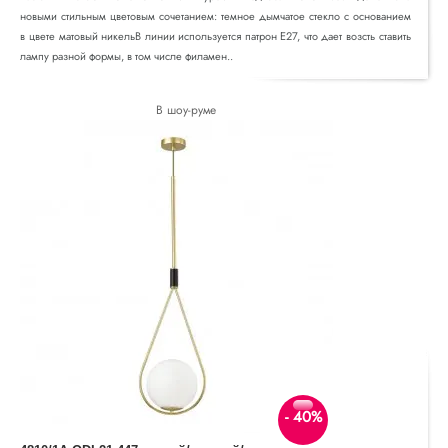
новыми стильным цветовым сочетанием: темное дымчатое стекло с основанием
в цвете матовый никельВ линии используется патрон Е27, что дает возсть ставить
лампу разной формы, в том числе филамен..
В шоу-руме
- 40%