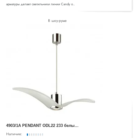
арматуры делает светильники линии Candy о..
В шоу-руме
4
903/1A PENDANT ODL22 233 белый/хром/стекло Подвес GU10 1*5W BIRDS
Наличие: