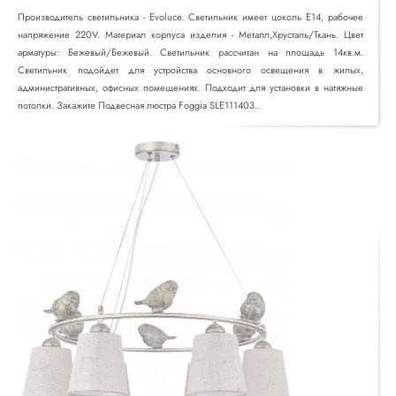
Производитель светильника - Evoluce. Светильник имеет цоколь E14, рабочее
напряжение 220V. Материал корпуса изделия - Металл,Хрусталь/Ткань. Цвет
арматуры: Бежевый/Бежевый. Светильник рассчитан на площадь 14кв.м.
Светильник подойдет для устройства основного освещения в жилых,
административных, офисных помещениях. Подходит для установки в натяжные
потолки. Закажите Подвесная люстра Foggia SLE111403..