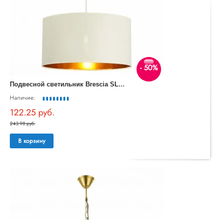
- 50%
П
одвесной светильник Brescia SLE300553-01
Наличие:
122.25 руб.
243.98 руб.
В корзину