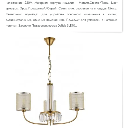
напряжение 220V. Материал корпуса изделия - Металл,Стекло/Ткань. Цвет
арматуры: Хром,Прозрачный/Серый. Светильник рассчитан на площадь 15кв.м.
Светильник подойдет для устройства основного освещения в жилых,
административных, офисных помещениях. Подходит для установки в натяжные
потолки. Закажите Подвесная люстра Dalida SLE10..