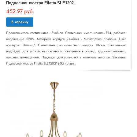
П
одвесная люстра Filatta SLE120213-05
452.97 руб.
В корзину
Производитель светильника - Evoluce. Светильник имеет цоколь E14, рабочее
напряжение 220V. Материал корпуса изделия - Металл/Без плафона. Цвет
арматуры: Золото/. Светильник рассчитан на площадь 10кв.м. Светильник
подойдет для устройства основного освещения в жилых, административных,
офисных помещениях. Подходит для установки в натяжные потолки. Закажите
Подвесная люстра Filatta SLE120213-05 по выг..