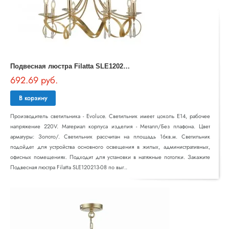
П
одвесная люстра Filatta SLE120213-08
692.69 руб.
В корзину
Производитель светильника - Evoluce. Светильник имеет цоколь E14, рабочее
напряжение 220V. Материал корпуса изделия - Металл/Без плафона. Цвет
арматуры: Золото/. Светильник рассчитан на площадь 16кв.м. Светильник
подойдет для устройства основного освещения в жилых, административных,
офисных помещениях. Подходит для установки в натяжные потолки. Закажите
Подвесная люстра Filatta SLE120213-08 по выг..