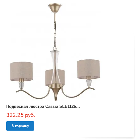
П
одвесная люстра Cassia SLE1126-203-03
322.25 руб.
В корзину