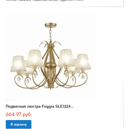
П
одвесная люстра Foggia SLE111403-07
664.97 руб.
В корзину