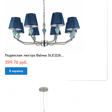
П
одвесная люстра Balnea SLE1116-103-08
599.76 руб.
В корзину