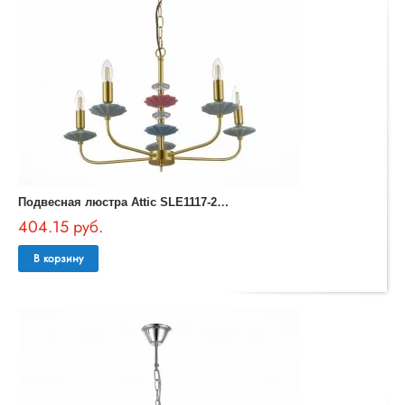
П
одвесная люстра Attic SLE1117-203-05
404.15 руб.
В корзину