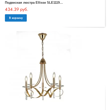
П
одвесная люстра Ellisse SLE1119-303-05
434.39 руб.
В корзину