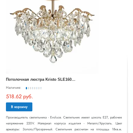
П
отолочная люстра Kristo SLE160202-06
Наличие:
518.62 руб.
В корзину
Производитель светильника - Evoluce. Светильник имеет цоколь E27, рабочее
напряжение 220V. Материал корпуса изделия - Металл/Хрусталь. Цвет
арматуры: Золото/Прозрачный. Светильник рассчитан на площадь 18кв.м.