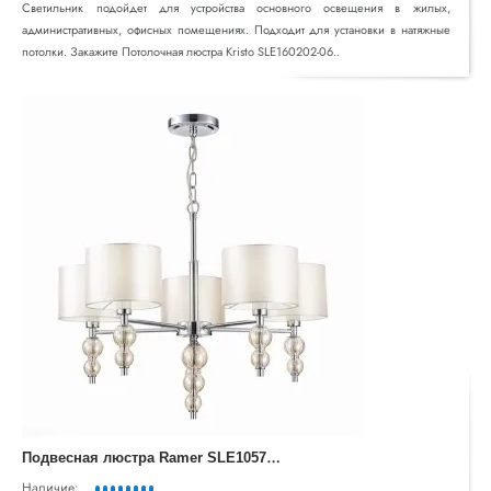
Светильник подойдет для устройства основного освещения в жилых,
административных, офисных помещениях. Подходит для установки в натяжные
потолки. Закажите Потолочная люстра Kristo SLE160202-06..
П
одвесная люстра Ramer SLE105703-05
Наличие: