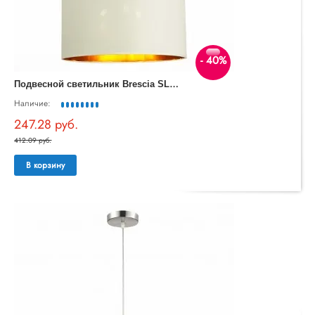
- 40%
П
одвесной светильник Brescia SLE300503-03
Наличие:
247.28 руб.
412.09 руб.
В корзину