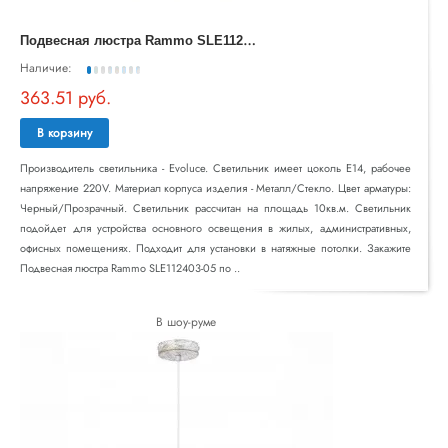
П
одвесная люстра Rammo SLE112403-05
Наличие:
363.51 руб.
В корзину
Производитель светильника - Evoluce. Светильник имеет цоколь E14, рабочее
напряжение 220V. Материал корпуса изделия - Металл/Стекло. Цвет арматуры:
Черный/Прозрачный. Светильник рассчитан на площадь 10кв.м. Светильник
подойдет для устройства основного освещения в жилых, административных,
офисных помещениях. Подходит для установки в натяжные потолки. Закажите
Подвесная люстра Rammo SLE112403-05 по ..
В шоу-руме