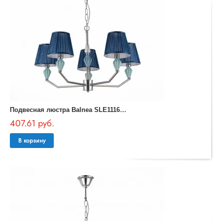
П
одвесная люстра Balnea SLE1116-103-05
407.61 руб.
В корзину