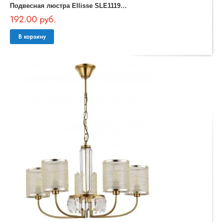
П
одвесная люстра Ellisse SLE1119-303-03
192.00 руб.
В корзину