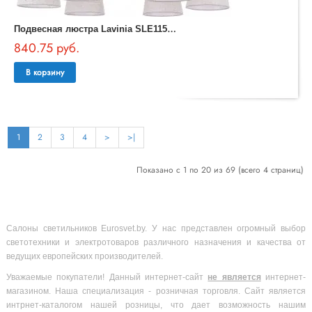
П
одвесная люстра Lavinia SLE1155-503-06
840.75 руб.
В корзину
1
2
3
4
>
>|
Показано с 1 по 20 из 69 (всего 4 страниц)
Салоны светильников Eurosvet.by. У нас представлен огромный выбор
светотехники и электротоваров различного назначения и качества от
ведущих европейских производителей.
Уважаемые покупатели! Данный интернет-сайт
не является
интернет-
магазином. Наша специализация - розничная торговля. Сайт является
интрнет-каталогом нашей розницы, что дает возможность нашим