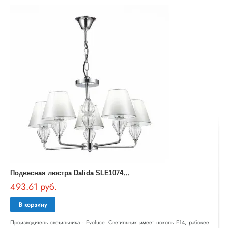
П
одвесная люстра Dalida SLE107413-05
493.61 руб.
В корзину
Производитель светильника - Evoluce. Светильник имеет цоколь E14, рабочее