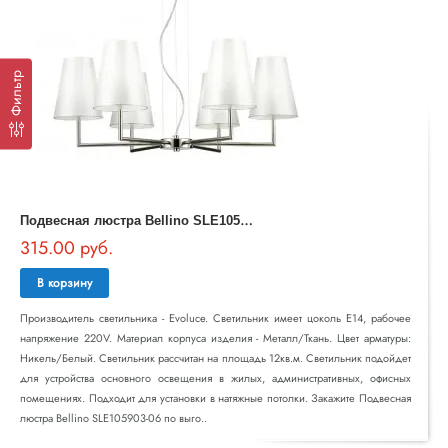
Фильтр
П
одвесная люстра Bellino SLE105903-06
315.00 руб.
В корзину
Производитель светильника - Evoluce. Светильник имеет цоколь E14, рабочее
напряжение 220V. Материал корпуса изделия - Металл/Ткань. Цвет арматуры:
Никель/Белый. Светильник рассчитан на площадь 12кв.м. Светильник подойдет
для устройства основного освещения в жилых, административных, офисных
помещениях. Подходит для установки в натяжные потолки. Закажите Подвесная
люстра Bellino SLE105903-06 по выго..