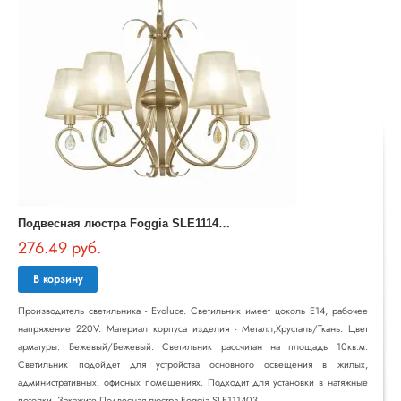
П
одвесная люстра Foggia SLE111403-05
276.49 руб.
В корзину
Производитель светильника - Evoluce. Светильник имеет цоколь E14, рабочее
напряжение 220V. Материал корпуса изделия - Металл,Хрусталь/Ткань. Цвет
арматуры: Бежевый/Бежевый. Светильник рассчитан на площадь 10кв.м.
Светильник подойдет для устройства основного освещения в жилых,
административных, офисных помещениях. Подходит для установки в натяжные
потолки. Закажите Подвесная люстра Foggia SLE111403..