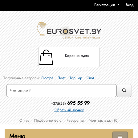
Регистрация
Вход
Корзина пуста
Популярные запросы:
Люстра
Лофт
Торшер
Спот
695 55 99
+375(29)
Обратный звонок
О нас
Подбор по фото
Рассрочка
Мои закладки (0)
Меню