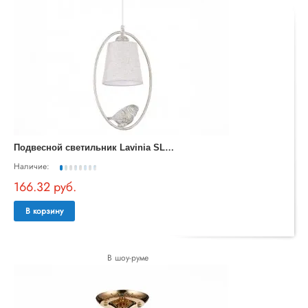
П
одвесной светильник Lavinia SLE1155-503-01
Наличие:
166.32 руб.
В корзину
В шоу-руме