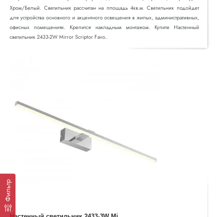
Хром/Белый. Светильник рассчитан на площадь 4кв.м. Светильник подойдет
для устройства основного и акцентного освещения в жилых, административных,
офисных помещениях. Крепится накладным монтажом. Купите Настенный
светильник 2433-2W Mirror Scriptor Favo..
Фильтр
Н
астенный светильник 2433-3W Mirror Scriptor Favourite