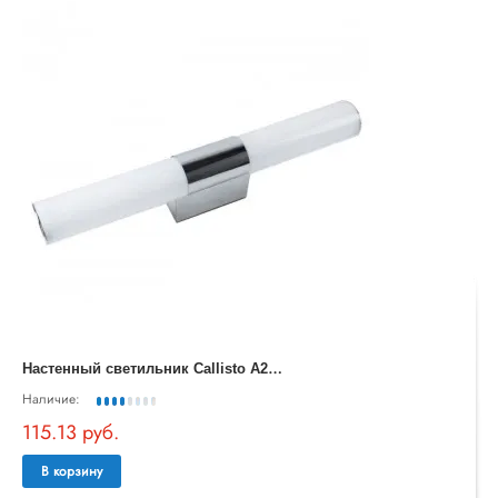
Н
астенный светильник Callisto A2828AP-1CC
Наличие:
115.13 руб.
В корзину