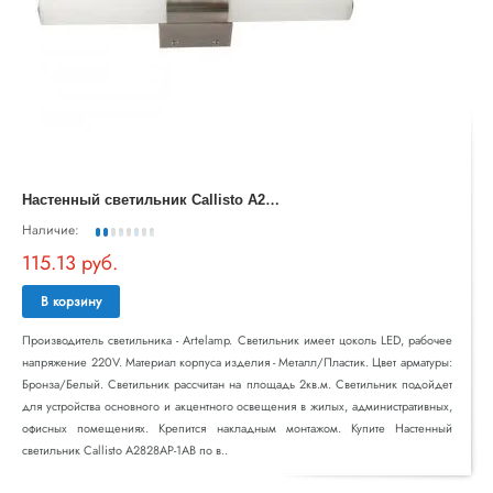
Н
астенный светильник Callisto A2828AP-1AB
Наличие:
115.13 руб.
В корзину
Производитель светильника - Artelamp. Светильник имеет цоколь LED, рабочее
напряжение 220V. Материал корпуса изделия - Металл/Пластик. Цвет арматуры:
Бронза/Белый. Светильник рассчитан на площадь 2кв.м. Светильник подойдет
для устройства основного и акцентного освещения в жилых, административных,
офисных помещениях. Крепится накладным монтажом. Купите Настенный
светильник Callisto A2828AP-1AB по в..