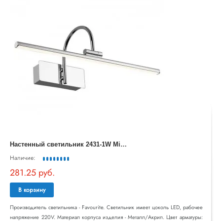
Н
астенный светильник 2431-1W Mirror Strenuus Favourite
Наличие:
281.25 руб.
В корзину
Производитель светильника - Favourite. Светильник имеет цоколь LED, рабочее
напряжение 220V. Материал корпуса изделия - Металл/Акрил. Цвет арматуры: