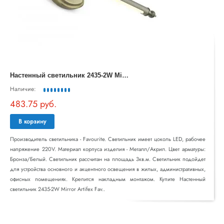
Н
астенный светильник 2435-2W Mirror Artifex Favourite
Наличие:
483.75 руб.
В корзину
Производитель светильника - Favourite. Светильник имеет цоколь LED, рабочее
напряжение 220V. Материал корпуса изделия - Металл/Акрил. Цвет арматуры:
Бронза/Белый. Светильник рассчитан на площадь 3кв.м. Светильник подойдет
для устройства основного и акцентного освещения в жилых, административных,
офисных помещениях. Крепится накладным монтажом. Купите Настенный
светильник 2435-2W Mirror Artifex Fav..