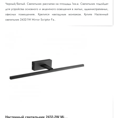
Черный/Белый. Светильник рассчитан на площадь 1кв.м. Светильник подойдет
для устройства основного и акцентного освещения в жилых, административных,
офисных помещениях. Крепится накладным монтажом. Купите Настенный
светильник 2432-1W Mirror Scriptor Fa..
Н
астенный светильник 2432-2W Mirror Scriptor Favourite