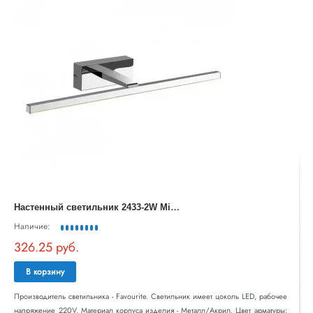
Н
астенный светильник 2433-2W Mirror Scriptor Favourite
Наличие:
326.25 руб.
В корзину
Производитель светильника - Favourite. Светильник имеет цоколь LED, рабочее
напряжение 220V. Материал корпуса изделия - Металл/Акрил. Цвет арматуры: