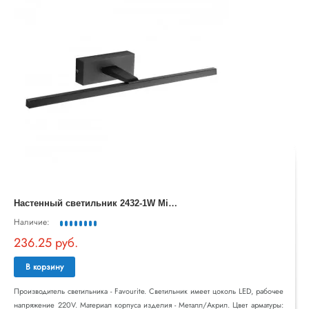
Н
астенный светильник 2432-1W Mirror Scriptor Favourite
Наличие:
236.25 руб.
В корзину
Производитель светильника - Favourite. Светильник имеет цоколь LED, рабочее
напряжение 220V. Материал корпуса изделия - Металл/Акрил. Цвет арматуры: