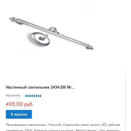
Н
астенный светильник 2434-2W Mirror Artifex Favourite
Наличие:
495.00 руб.
В корзину
Производитель светильника - Favourite. Светильник имеет цоколь LED, рабочее
напряжение 220V. Материал корпуса изделия - Металл/Акрил. Цвет арматуры: