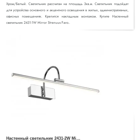
Хром/Белый. Светильник рассчитан на площадь 3кв.м. Светильник подойдет
для устройства основного и акцентного освещения в жилых, административных,
офисных помещениях. Крепится накладным монтажом. Купите Настенный
светильник 2431-1W Mirror Strenuus Favo..
Н
астенный светильник 2431-2W Mirror Strenuus Favourite