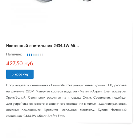
Н
астенный светильник 2434-1W Mirror Artifex Favourite
Наличие:
427.50 руб.
В корзину
Производитель светильника - Favourite. Светильник имеет цоколь LED, рабочее
напряжение 220V. Материал корпуса изделия - Металл/Акрил. Цвет арматуры:
Хром/Белый. Светильник рассчитан на площадь 2кв.м. Светильник подойдет
для устройства основного и акцентного освещения в жилых, административных,
офисных помещениях. Крепится накладным монтажом. Купите Настенный
светильник 2434-1W Mirror Artifex Favou..