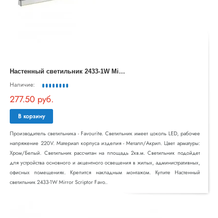
Н
астенный светильник 2433-1W Mirror Scriptor Favourite
Наличие:
277.50 руб.
В корзину
Производитель светильника - Favourite. Светильник имеет цоколь LED, рабочее
напряжение 220V. Материал корпуса изделия - Металл/Акрил. Цвет арматуры:
Хром/Белый. Светильник рассчитан на площадь 2кв.м. Светильник подойдет
для устройства основного и акцентного освещения в жилых, административных,
офисных помещениях. Крепится накладным монтажом. Купите Настенный
светильник 2433-1W Mirror Scriptor Favo..