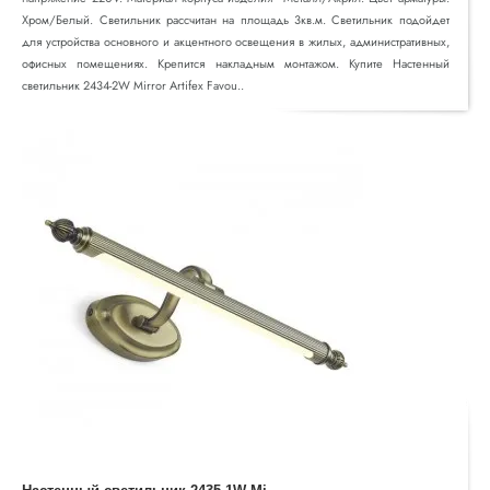
Хром/Белый. Светильник рассчитан на площадь 3кв.м. Светильник подойдет
для устройства основного и акцентного освещения в жилых, административных,
офисных помещениях. Крепится накладным монтажом. Купите Настенный
светильник 2434-2W Mirror Artifex Favou..
Н
астенный светильник 2435-1W Mirror Artifex Favourite