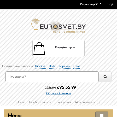
Регистрация
Вход
Корзина пуста
Популярные запросы:
Люстра
Лофт
Торшер
Спот
695 55 99
+375(29)
Обратный звонок
О нас
Подбор по фото
Рассрочка
Мои закладки (0)
Меню