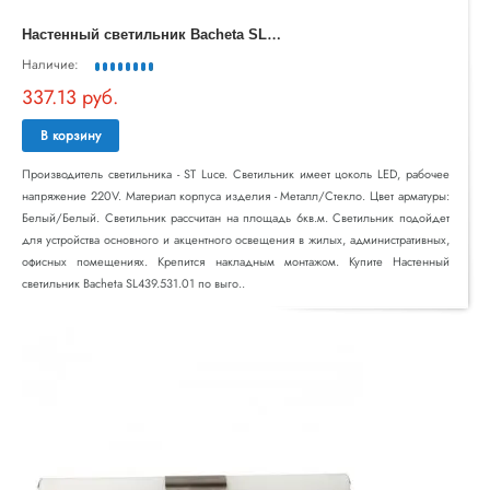
Н
астенный светильник Bacheta SL439.531.01
Наличие:
337.13 руб.
В корзину
Производитель светильника - ST Luce. Светильник имеет цоколь LED, рабочее
напряжение 220V. Материал корпуса изделия - Металл/Стекло. Цвет арматуры:
Белый/Белый. Светильник рассчитан на площадь 6кв.м. Светильник подойдет
для устройства основного и акцентного освещения в жилых, административных,
офисных помещениях. Крепится накладным монтажом. Купите Настенный
светильник Bacheta SL439.531.01 по выго..