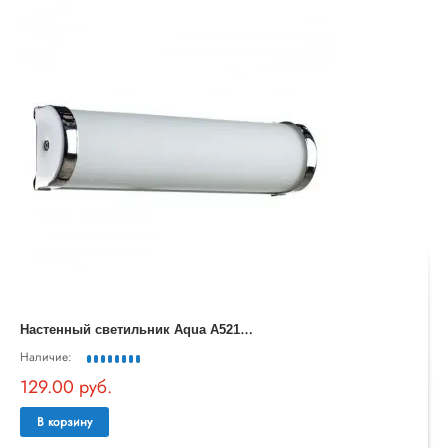
Н
астенный светильник Aqua A5210AP-2CC
Наличие:
129.00 руб.
В корзину