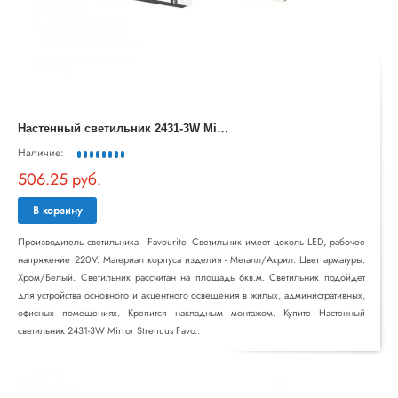
Н
астенный светильник 2431-3W Mirror Strenuus Favourite
Наличие:
506.25 руб.
В корзину
Производитель светильника - Favourite. Светильник имеет цоколь LED, рабочее
напряжение 220V. Материал корпуса изделия - Металл/Акрил. Цвет арматуры:
Хром/Белый. Светильник рассчитан на площадь 6кв.м. Светильник подойдет
для устройства основного и акцентного освещения в жилых, административных,
офисных помещениях. Крепится накладным монтажом. Купите Настенный
светильник 2431-3W Mirror Strenuus Favo..