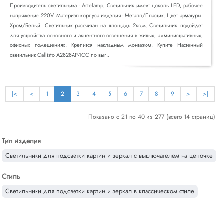
Производитель светильника - Artelamp. Светильник имеет цоколь LED, рабочее
напряжение 220V. Материал корпуса изделия - Металл/Пластик. Цвет арматуры:
Хром/Белый. Светильник рассчитан на площадь 2кв.м. Светильник подойдет
для устройства основного и акцентного освещения в жилых, административных,
офисных помещениях. Крепится накладным монтажом. Купите Настенный
светильник Callisto A2828AP-1CC по выг..
|<
<
1
2
3
4
5
6
7
8
9
>
>|
Показано с 21 по 40 из 277 (всего 14 страниц)
Тип изделия
Светильники для подсветки картин и зеркал с выключателем на цепочке
Стиль
Светильники для подсветки картин и зеркал в классическом стиле