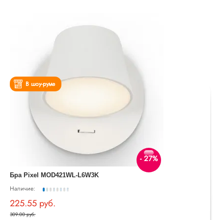
В шоу-руме
- 27%
Бра Pixel MOD421WL-L6W3K
Наличие:
225.55 руб.
309.00 руб.