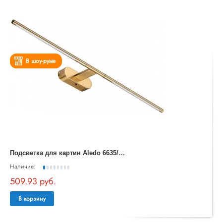
В шоу-руме
П
одсветка для картин Aledo 6635/9WL
Наличие:
509.93 руб.
В корзину