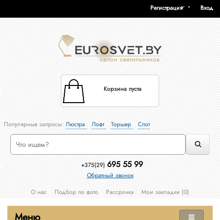
Регистрация
Вход
Корзина пуста
Популярные запросы:
Люстра
Лофт
Торшер
Спот
695 55 99
+375(29)
Обратный звонок
О нас
Подбор по фото
Рассрочка
Мои закладки (0)
Меню