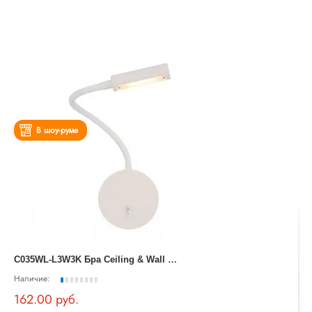
В шоу-руме
C
035WL-L3W3K Бра Ceiling & Wall Stem Белый Maytoni
Наличие:
162.00 руб.