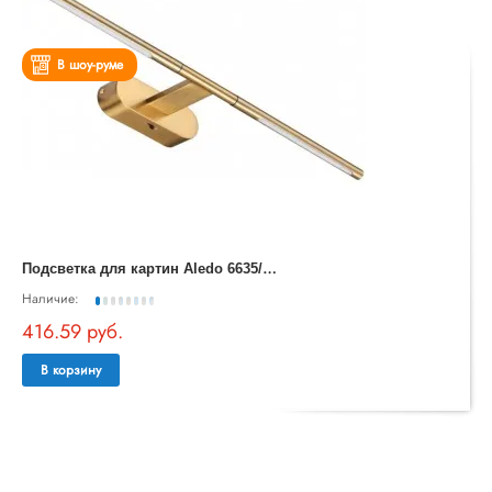
В шоу-руме
П
одсветка для картин Aledo 6635/7WL
Наличие:
416.59 руб.
В корзину