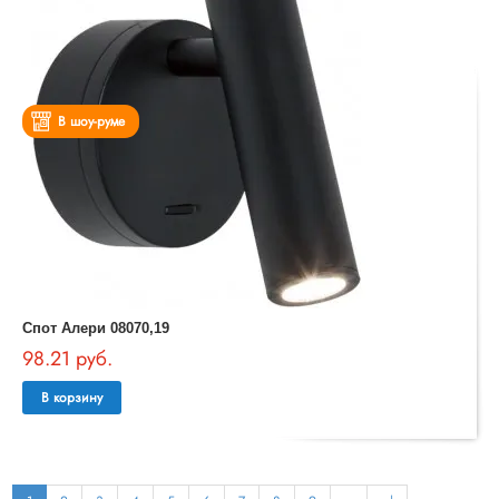
В шоу-руме
Спот Алери 08070,19
98.21 руб.
В корзину