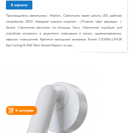
В корзину
Производитель светильника - Maytoni. Светильник имеет цоколь LED, рабочее
напряжение 220V. Материал корпуса изделия - -/Пластик. Цвет арматуры: -/
Белый. Светильник рассчитан на площадь 1кв.м. Светильник подойдет для
устройства основного и акцентного освещения в жилых, административных,
офисных помещениях. Крепится накладным монтажом. Купите C035WL-L3W3K
Бра Ceiling & Wall Stem Белый Maytoni по выг..
В шоу-руме