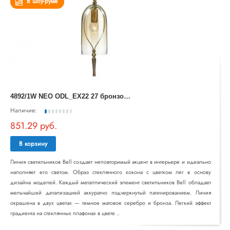
В шоу-руме
4
892/1W NEO ODL_EX22 27 бронзовы/коньячный/стекло Бра с выкл. E14 1*40W BELL
Наличие:
851.29 руб.
В корзину
Линия светильников Bell создает неповторимый акцент в интерьере и идеально
наполняет его светом. Образ стеклянного кокона с цветком лег в основу
дизайна моделей. Каждый металлический элемент светильников Bell обладает
мельчайшей детализацией аккуратно подчеркнутый патинированием. Линия
окрашена в двух цветах — темное матовое серебро и бронза. Легкий эффект
градиента на стеклянных плафонах в цвете ..