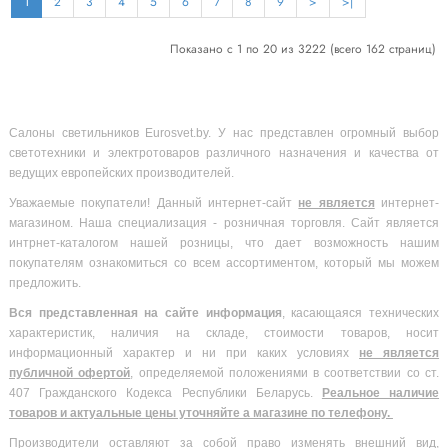
1
2
3
4
5
6
7
8
9
>
>|
Показано с 1 по 20 из 3222 (всего 162 страниц)
Салоны светильников Eurosvet.by. У нас представлен огромный выбор
светотехники и электротоваров различного назначения и качества от
ведущих европейских производителей.
Уважаемые покупатели! Данный интернет-сайт
не является
интернет-
магазином. Наша специализация - розничная торговля. Сайт является
интрнет-каталогом нашей розницы, что дает возможность нашим
покупателям ознакомиться со всем ассортиментом, который мы можем
предложить.
Вся
представленная на сайте информация
, касающаяся технических
характеристик, наличия на складе, стоимости товаров, носит
информационный характер и ни при каких условиях
не является
публичной офертой
, определяемой положениями в соответствии со ст.
407 Гражданского Кодекса Республики Беларусь.
Реальное наличие
товаров и актуальные цены уточняйте а магазине по телефону.
Производители оставляют за собой право изменять внешний вид,