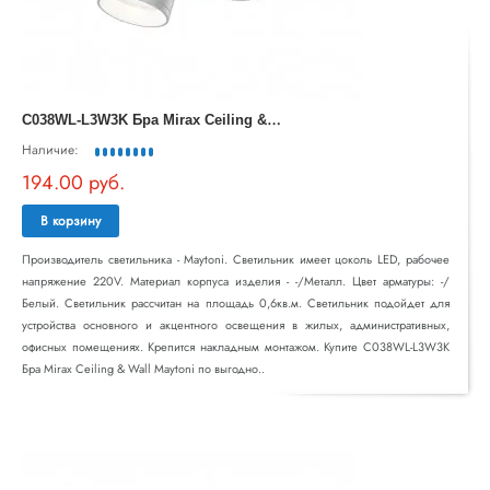
C
038WL-L3W3K Бра Mirax Ceiling & Wall Maytoni
Наличие:
194.00 руб.
В корзину
Производитель светильника - Maytoni. Светильник имеет цоколь LED, рабочее
напряжение 220V. Материал корпуса изделия - -/Металл. Цвет арматуры: -/
Белый. Светильник рассчитан на площадь 0,6кв.м. Светильник подойдет для
устройства основного и акцентного освещения в жилых, административных,
офисных помещениях. Крепится накладным монтажом. Купите C038WL-L3W3K
Бра Mirax Ceiling & Wall Maytoni по выгодно..