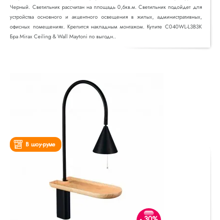
Черный. Светильник рассчитан на площадь 0,6кв.м. Светильник подойдет для
устройства основного и акцентного освещения в жилых, административных,
офисных помещениях. Крепится накладным монтажом. Купите C040WL-L3B3K
Бра Mirax Ceiling & Wall Maytoni по выгодн..
В шоу-руме
- 30%