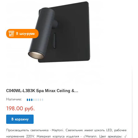
В шоу-руме
C
040WL-L3B3K Бра Mirax Ceiling & Wall Maytoni
Наличие:
198.00 руб.
В корзину
Производитель светильника - Maytoni. Светильник имеет цоколь LED, рабочее
напряжение 220V. Материал корпуса изделия - -/Металл. Цвет арматуры: -/