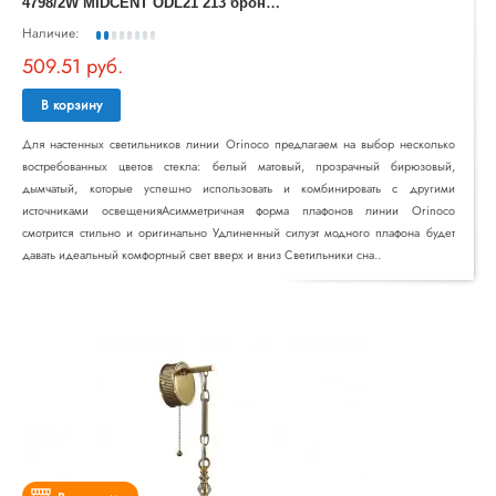
4
798/2W MIDCENT ODL21 213 бронзовый/белый Бра с выкл. E14 2*60W ORINOCO
Наличие:
509.51 руб.
В корзину
Для настенных светильников линии Orinoco предлагаем на выбор несколько
востребованных цветов стекла: белый матовый, прозрачный бирюзовый,
дымчатый, которые успешно использовать и комбинировать с другими
источниками освещенияАсимметричная форма плафонов линии Orinoco
смотрится стильно и оригинально Удлиненный силуэт модного плафона будет
давать идеальный комфортный свет вверх и вниз Светильники сна..